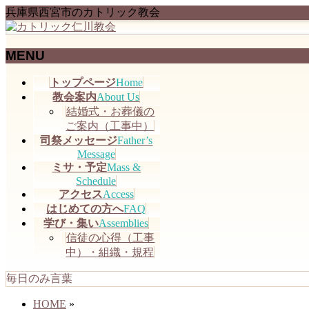
兵庫県西宮市のカトリック教会
MENU
メ
トップページ
Home
ニ
教会案内
About Us
ュ
結婚式・お葬儀の
ー
ご案内（工事中）
を
司祭メッセージ
Father’s
飛
Message
ミサ・予定
Mass &
ば
Schedule
す
アクセス
Access
はじめての方へ
FAQ
学び・集い
Assemblies
信徒の心得（工事
中）・組織・規程
毎日のみ言葉
HOME
»