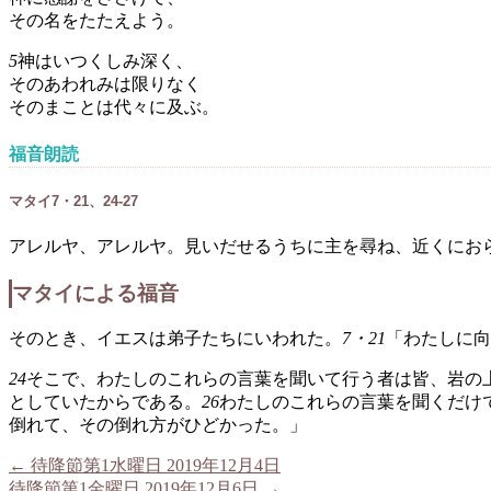
その名をたたえよう。
5
神はいつくしみ深く、
そのあわれみは限りなく
そのまことは代々に及ぶ。
福音朗読
マタイ7・21、24-27
アレルヤ、アレルヤ。見いだせるうちに主を尋ね、近くにお
マタイによる福音
そのとき、イエスは弟子たちにいわれた。
7・21
「わたしに向
24
そこで、わたしのこれらの言葉を聞いて行う者は皆、岩の
としていたからである。
26
わたしのこれらの言葉を聞くだけ
倒れて、その倒れ方がひどかった。」
←
待降節第1水曜日 2019年12月4日
待降節第1金曜日 2019年12月6日
→