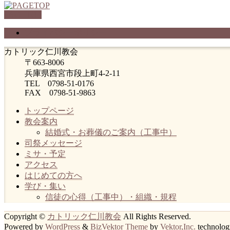
PAGETOP
プライバシーポリシー
カトリック仁川教会
〒663-8006
兵庫県西宮市段上町4-2-11
TEL 0798-51-0176
FAX 0798-51-9863
トップページ
教会案内
結婚式・お葬儀のご案内（工事中）
司祭メッセージ
ミサ・予定
アクセス
はじめての方へ
学び・集い
信徒の心得（工事中）・組織・規程
Copyright ©
カトリック仁川教会
All Rights Reserved.
Powered by
WordPress
&
BizVektor Theme
by
Vektor,Inc.
technolog