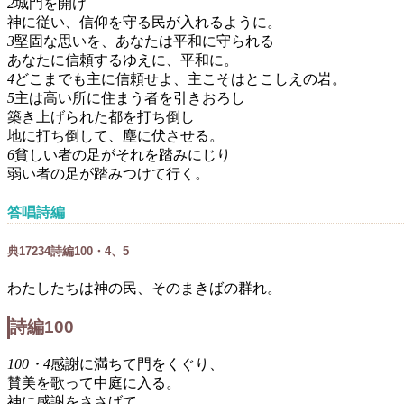
2
城門を開け
神に従い、信仰を守る民が入れるように。
3
堅固な思いを、あなたは平和に守られる
あなたに信頼するゆえに、平和に。
4
どこまでも主に信頼せよ、主こそはとこしえの岩。
5
主は高い所に住まう者を引きおろし
築き上げられた都を打ち倒し
地に打ち倒して、塵に伏させる。
6
貧しい者の足がそれを踏みにじり
弱い者の足が踏みつけて行く。
答唱詩編
典
172
3
4
詩編100・4、5
わたしたちは神の民、そのまきばの群れ。
詩編100
100・4
感謝に満ちて門をくぐり、
賛美を歌って中庭に入る。
神に感謝をささげて、