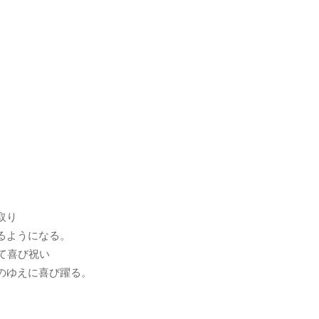
取り
るようになる。
て喜び祝い
のゆえに喜び躍る。
。