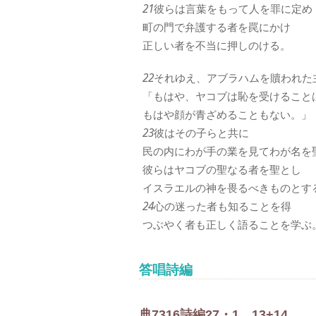
21
彼らは言葉をもって人を罪に定め
町の門で弁護する者を罠にかけ
正しい者を不当に押しのける。
22
それゆえ、アブラハムを贖われた
「もはや、ヤコブは恥を受けること
もはや顔が青ざめることもない。」
23
彼はその子らと共に
民の内にわが手の業を見てわが名を
彼らはヤコブの聖なる者を聖とし
イスラエルの神を畏るべきものとす
24
心の迷った者も知ることを得
つぶやく者も正しく語ることを学ぶ
答唱詩編
典
73
1
6
詩編27・1、13+14