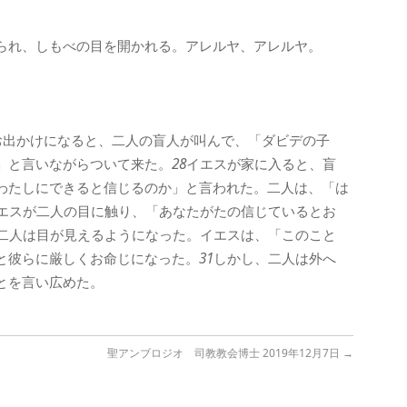
られ、しもべの目を開かれる。アレルヤ、アレルヤ。
お出かけになると、二人の盲人が叫んで、「ダビデの子
」と言いながらついて来た。
28
イエスが家に入ると、盲
わたしにできると信じるのか」と言われた。二人は、「は
エスが二人の目に触り、「あなたがたの信じているとお
二人は目が見えるようになった。イエスは、「このこと
と彼らに厳しくお命じになった。
31
しかし、二人は外へ
とを言い広めた。
聖アンブロジオ 司教教会博士 2019年12月7日
→