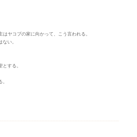
主はヤコブの家に向かって、こう言われる。
はない。
聖とする。
る。
。