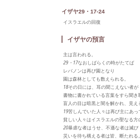
イザヤ29・17-24
イスラエルの回復
イザヤの預言
主は言われる。
29・17
なおしばらくの時がたてば
レバノンは再び園となり
園は森林としても数えられる。
18
その日には、耳の聞こえない者が
書物に書かれている言葉をすら聞き
盲人の目は暗黒と闇を解かれ、見え
19
苦しんでいた人々は再び主にあっ
貧しい人々はイスラエルの聖なる方
20
暴虐な者はうせ、不遜な者は滅び
災いを待ち構える者は皆、断たれる