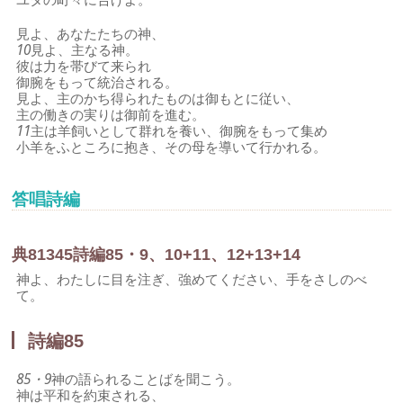
見よ、あなたたちの神、
10
見よ、主なる神。
彼は力を帯びて来られ
御腕をもって統治される。
見よ、主のかち得られたものは御もとに従い、
主の働きの実りは御前を進む。
11
主は羊飼いとして群れを養い、御腕をもって集め
小羊をふところに抱き、その母を導いて行かれる。
答唱詩編
典
81
3
4
5
詩編85・9、10+11、12+13+14
神よ、わたしに目を注ぎ、強めてください、手をさしのべ
て。
詩編85
85・9
神の語られることばを聞こう。
神は平和を約束される、