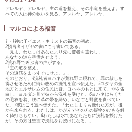
マルコ1・1-8
アレルヤ、アレルヤ。主の道を整え、その小道を整えよ。す
べての人は神の救いを見る。アレルヤ、アレルヤ。
マルコによる福音
1・1
神の子イエス・キリストの福音の初め。
2
預言者イザヤの書にこう書いてある。
「見よ、わたしはあなたより先に使者を遣わし、
あなたの道を準備させよう。
3
荒れ野で叫ぶ者の声がする。
『主の道を整え、
その道筋をまっすぐにせよ。』」
そのとおり、
4
洗礼者ヨハネが荒れ野に現れて、罪の赦しを
得させるために悔い改めの洗礼を宣べ伝えた。
5
ユダヤの全
地方とエルサレムの住民は皆、ヨハネのもとに来て、罪を告
白し、ヨルダン川で彼から洗礼を受けた。
6
ヨハネはらくだ
の毛衣を着、腰に革の帯を締め、いなごと野蜜を食べてい
た。
7
彼はこう宣べ伝えた。「わたしよりも優れた方が、後
から来られる。わたしは、かがんでその方の履物のひもを解
く値打ちもない。
8
わたしは水であなたたちに洗礼を授けた
が、その方は聖霊で洗礼をお授けになる。」