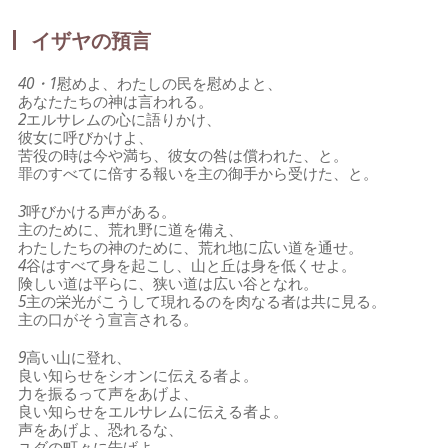
イザヤの預言
40・1
慰めよ、わたしの民を慰めよと、
あなたたちの神は言われる。
2
エルサレムの心に語りかけ、
彼女に呼びかけよ、
苦役の時は今や満ち、彼女の咎は償われた、と。
罪のすべてに倍する報いを主の御手から受けた、と。
3
呼びかける声がある。
主のために、荒れ野に道を備え、
わたしたちの神のために、荒れ地に広い道を通せ。
4
谷はすべて身を起こし、山と丘は身を低くせよ。
険しい道は平らに、狭い道は広い谷となれ。
5
主の栄光がこうして現れるのを肉なる者は共に見る。
主の口がそう宣言される。
9
高い山に登れ、
良い知らせをシオンに伝える者よ。
力を振るって声をあげよ、
良い知らせをエルサレムに伝える者よ。
声をあげよ、恐れるな、
ユダの町々に告げよ。