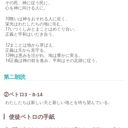
その民、神に従う民に、
心を神に向ける人に。
10
救いは神をおそれる人に近く、
栄光はわたしたちの地に住む。
11
いつくしみとまことはめぐり合い、
正義と平和はいだき合う。
12
まことは地から芽ばえ、
正義は天から見守る。
13
神は恵みを注がれ、地は豊かに実る。
14
正義は神の前を進み、平和はその足跡に従う。
第二朗読
②ペトロ3・8-14
わたしたちは新しい天と新しい地とを待ち望んでいる。
使徒ペトロの手紙