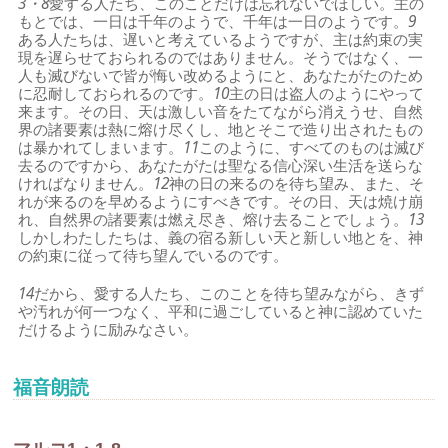
3・8
愛する人たち、このことだけは忘れないでほしい。主の
もとでは、一日は千年のようで、千年は一日のようです。
9
ある人たちは、遅いと考えているようですが、主は約束の実
現を遅らせておられるのではありません。そうではなく、一
人も滅びないで皆が悔い改めるようにと、あなたがたのため
に忍耐しておられるのです。
10
主の日は盗人のようにやって
来ます。その日、天は激しい音をたてながら消えうせ、自然
界の諸要素は熱に熔け尽くし、地とそこで造り出されたもの
は暴かれてしまいます。
11
このように、すべてのものは滅び
去るのですから、あなたがたは聖なる信心深い生活を送らな
ければなりません。
12
神の日の来るのを待ち望み、また、そ
れが来るのを早めるようにすべきです。その日、天は焼け崩
れ、自然界の諸要素は燃え尽き、熔け去ることでしょう。
13
しかしわたしたちは、義の宿る新しい天と新しい地とを、神
の約束に従って待ち望んでいるのです。
14
だから、愛する人たち、このことを待ち望みながら、きず
や汚れが何一つなく、平和に過ごしていると神に認めていた
だけるように励みなさい。
福音朗読