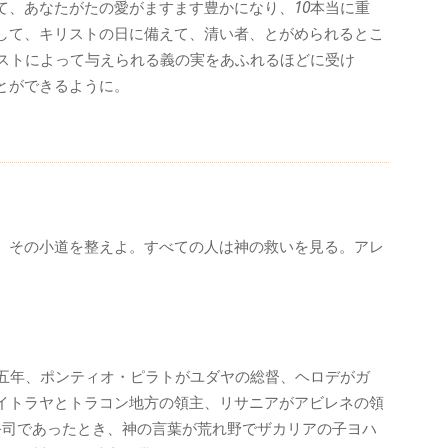
て、あなたがたの愛がますます豊かになり、
10
本当に重
して、キリストの日に備えて、清い者、とがめられるとこ
ストによって与えられる義の実をあふれるほどに受け
とができるように。
、その小道を整えよ。すべての人は神の救いを見る。アレ
五年、ポンティオ・ピラトがユダヤの総督、ヘロデがガ
イトラヤとトラコン地方の領主、リサニアがアビレネの領
祭司であったとき、神の言葉が荒れ野でザカリアの子ヨハ