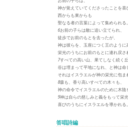
お前の子らは、
神が覚えていてくださったことを喜
西からも東からも
聖なる者の言葉によって集められる
6
お前の子らは敵に追い立てられ、
徒歩でお前のもとを去ったが、
神は彼らを、玉座につく王のように
栄光のうちにお前のもとに連れ戻さ
7
すべての高い山、果てしなく続く
谷は埋まって平地になれ、と神は命
それはイスラエルが神の栄光に包ま
8
森も、香り高いすべての木々も、
神の命令でイスラエルのために木陰
9
神は自らの慈しみと義をもって栄
喜びのうちにイスラエルを導かれる
答唱詩編