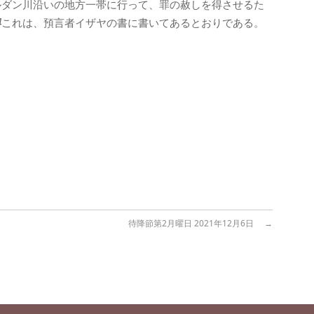
ルダン川沿いの地方一帯に行って、罪の赦しを得させるた
4
これは、預言者イザヤの書に書いてあるとおりである。
」
待降節第2月曜日 2021年12月6日
→