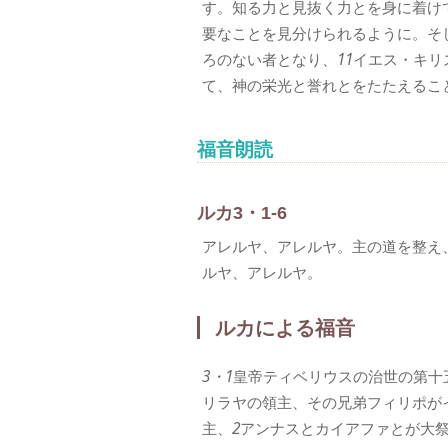
す。知る力と見抜く力とを身に着け
要なことを見分けられるように。そ
ろのない者となり、
11
イエス・キリ
て、神の栄光と誉れとをたたえるこ
福音朗読
ルカ3・1-6
アレルヤ、アレルヤ。主の道を整え
ルヤ、アレルヤ。
ルカによる福音
3・1
皇帝ティベリウスの治世の第十
リラヤの領主、その兄弟フィリポが
主、
2
アンナスとカイアファとが大