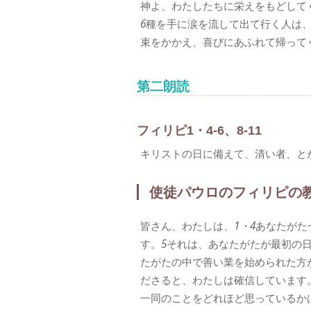
神よ、わたしたちに栄えをもどして
6
種を手に涙を流して出て行く人は
束をかかえ、喜びにあふれて帰って
第二朗読
フィリピ1・4-6、8-11
キリストの日に備えて、清い者、と
使徒パウロのフィリピの
皆さん、わたしは、
1・4
あなたがた
す。
5
それは、あなたがたが最初の
たがたの中で善い業を始められた方
ださると、わたしは確信しています
一同のことをどれほど思っているか