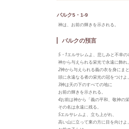
バルク5・1-9
神は、お前の輝きを示される。
バルクの預言
5・1
エルサレムよ、悲しみと不幸の
神から与えられる栄光で永遠に飾れ
2
神から与えられる義の衣を身にま
頭に永遠なる者の栄光の冠をつけよ
3
神は天の下のすべての地に
お前の輝きを示される。
4
お前は神から「義の平和、敬神の
その名は永遠に残る。
5
エルサレムよ、立ち上がれ、
高い山に立って東の方に目を向けよ