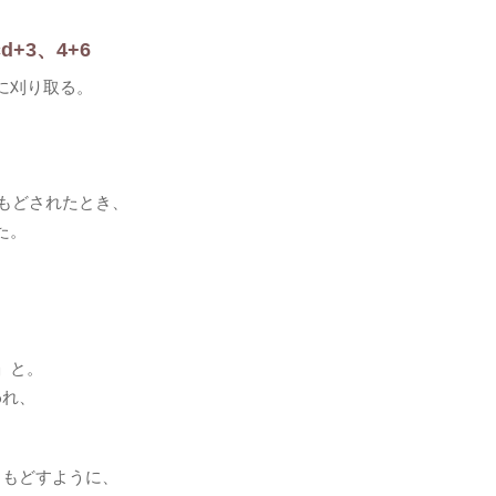
d+3、4+6
に刈り取る。
もどされたとき、
た。
」と。
われ、
りもどすように、