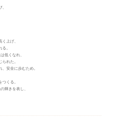
び、
。
高く上げ、
れる。
丘は低くなれ、
じられた。
れ、安全に歩むため。
をつくる。
光の輝きを表し、
。