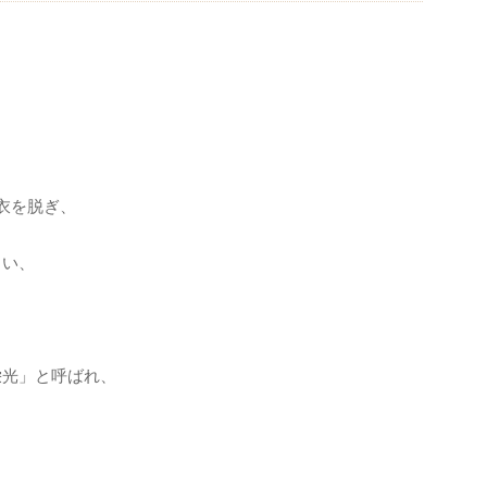
衣を脱ぎ、
。
とい、
。
栄光」と呼ばれ、
。