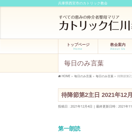
兵庫県西宮市のカトリック教会
トップページ
教会案内
Home
About Us
毎日のみ言葉
HOME
»
毎日のみ言葉
»
毎日のみ言葉
»
待降節第2
待降節第2主日 2021年1
投稿日 : 2021年12月4日
最終更新日時 : 2021年1
第一朗読