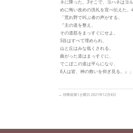
ネに降った。
3
そこで、ヨハネはヨ
めに悔い改めの洗礼を宣べ伝えた。
「荒れ野で叫ぶ者の声がする。
『主の道を整え、
その道筋をまっすぐにせよ。
5
谷はすべて埋められ、
山と丘はみな低くされる。
曲がった道はまっすぐに、
でこぼこの道は平らになり、
6
人は皆、神の救いを仰ぎ見る。』
←
待降節第1土曜日 2021年12月4日