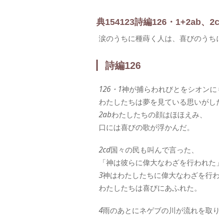
典
154
1
2
3
詩編126・1+2ab、2c
涙のうちに種蒔く人は、喜びのうち
詩編126
126・1
神が捕らわれびとをシオンに
わたしたちは夢を見ている思いがし
2ab
わたしたちの顔はほほえみ、
口には喜びの歌が浮かんだ。
2cd
国々の民も叫んで言った、
「神は彼らに偉大なわざを行われた
3
神はわたしたちに偉大なわざを行
わたしたちは喜びにあふれた。
4
雨のあとにネゲブの川が流れを取