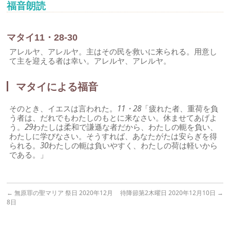
福音朗読
マタイ11・28-30
アレルヤ、アレルヤ。主はその民を救いに来られる。用意し
て主を迎える者は幸い。アレルヤ、アレルヤ。
マタイによる福音
そのとき、イエスは言われた。
11・28
「疲れた者、重荷を負
う者は、だれでもわたしのもとに来なさい。休ませてあげよ
う。
29
わたしは柔和で謙遜な者だから、わたしの軛を負い、
わたしに学びなさい。そうすれば、あなたがたは安らぎを得
られる。
30
わたしの軛は負いやすく、わたしの荷は軽いから
である。」
←
無原罪の聖マリア 祭日 2020年12月
待降節第2木曜日 2020年12月10日
→
8日