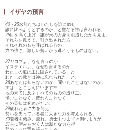
イザヤの預言
40・25
お前たちはわたしを誰に似せ
誰に比べようとするのか、と聖なる神は言われる。
26
目を高く上げ、誰が天の万象を創造したかを見よ。
それらを数えて、引き出された方
それぞれの名を呼ばれる方の
力の強さ、激しい勢いから逃れうるものはない。
27
ヤコブよ、なぜ言うのか
イスラエルよ、なぜ断言するのか
わたしの道は主に隠されている、と
わたしの裁きは神に忘れられた、と。
28
あなたは知らないのか、聞いたことはないのか。
主は、とこしえにいます神
地の果てに及ぶすべてのものの造り主。
倦むことなく、疲れることなく
その英知は究めがたい。
29
疲れた者に力を与え
勢いを失っている者に大きな力を与えられる。
30
若者も倦み、疲れ、勇士もつまずき倒れようが
31
主に望みをおく人は新たな力を得
鷲のように翼を張って上る。