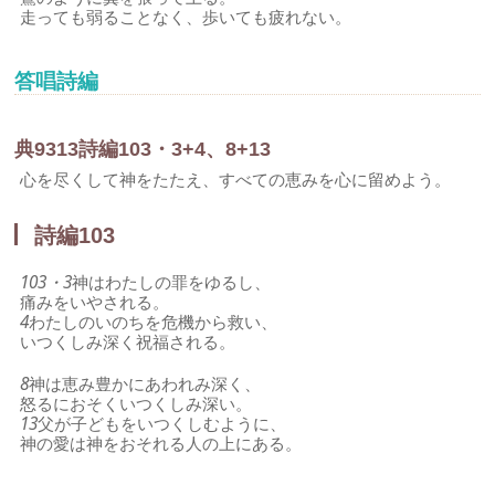
走っても弱ることなく、歩いても疲れない。
答唱詩編
典
93
1
3
詩編103・3+4、8+13
心を尽くして神をたたえ、すべての恵みを心に留めよう。
詩編103
103・3
神はわたしの罪をゆるし、
痛みをいやされる。
4
わたしのいのちを危機から救い、
いつくしみ深く祝福される。
8
神は恵み豊かにあわれみ深く、
怒るにおそくいつくしみ深い。
13
父が子どもをいつくしむように、
神の愛は神をおそれる人の上にある。