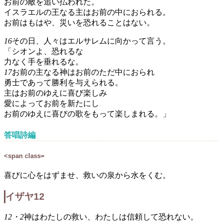
お前の敵を追い払われた。
イスラエルの王なる主はお前の中におられる。
お前はもはや、災いを恐れることはない。
16
その日、人々はエルサレムに向かって言う。
「シオンよ、恐れるな
力なく手を垂れるな。
17
お前の主なる神はお前のただ中におられ
勇士であって勝利を与えられる。
主はお前のゆえに喜び楽しみ
愛によってお前を新たにし
お前のゆえに喜びの歌をもって楽しまれる。」
答唱詩編
<span class=
喜びに心をはずませ、救いの泉から水をくむ。
イザヤ12
12・2
神はわたしの救い、わたしは信頼して恐れない。