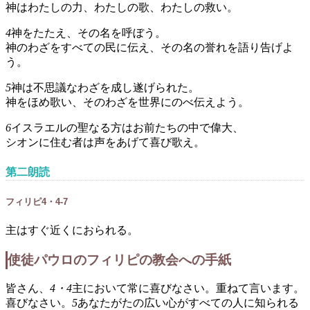
神はわたしの力、わたしの歌、わたしの救い。
4
神をたたえ、その名を呼ぼう。
神のわざをすべての民に伝え、その名の誉れを語り告げよ
う。
5
神は不思議なわざを成し遂げられた。
神をほめ歌い、そのわざを世界にのべ伝えよう。
6
イスラエルの聖なる方はお前たちの中で偉大、
シオンに住む者は声をあげて喜び歌え。
第二朗読
フィリピ4・4-7
主はすぐ近くにおられる。
使徒パウロのフィリピの教会への手紙
皆さん、
4・4
主において常に喜びなさい。重ねて言います。
喜びなさい。
5
あなたがたの広い心がすべての人に知られる