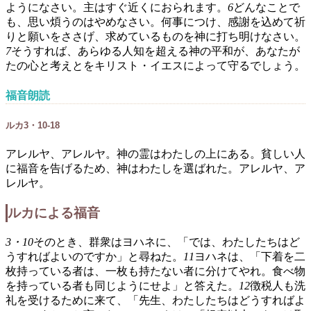
ようになさい。主はすぐ近くにおられます。
6
どんなことで
も、思い煩うのはやめなさい。何事につけ、感謝を込めて祈
りと願いをささげ、求めているものを神に打ち明けなさい。
7
そうすれば、あらゆる人知を超える神の平和が、あなたが
たの心と考えとをキリスト・イエスによって守るでしょう。
福音朗読
ルカ3・10-18
アレルヤ、アレルヤ。神の霊はわたしの上にある。貧しい人
に福音を告げるため、神はわたしを選ばれた。アレルヤ、ア
レルヤ。
ルカによる福音
3・10
そのとき、群衆はヨハネに、「では、わたしたちはど
うすればよいのですか」と尋ねた。
11
ヨハネは、「下着を二
枚持っている者は、一枚も持たない者に分けてやれ。食べ物
を持っている者も同じようにせよ」と答えた。
12
徴税人も洗
礼を受けるために来て、「先生、わたしたちはどうすればよ