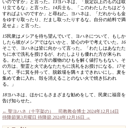
いのですか」と言った。
13
ヨハネは、「規定以上のものは取
り立てるな」と言った。
14
兵士も、「このわたしたちはどう
すればよいのですか」と尋ねた。ヨハネは、「だれからも金
をゆすり取ったり、だまし取ったりするな。自分の給料で満
足せよ」と言った。
15
民衆はメシアを待ち望んでいて、ヨハネについて、もしか
したら彼がメシアではないかと、皆心の中で考えていた。
16
そこで、ヨハネは皆に向かって言った。「わたしはあなたた
ちに水で洗礼を授けるが、わたしよりも優れた方が来られ
る。わたしは、その方の履物のひもを解く値打ちもない。そ
の方は、聖霊と火であなたたちに洗礼をお授けになる。
17
そ
して、手に箕を持って、脱穀場を隅々まできれいにし、麦を
集めて倉に入れ、殻を消えることのない火で焼き払われ
る。」
18
ヨハネは、ほかにもさまざまな勧めをして、民衆に福音を
告げ知らせた。
←
聖ヨハネ（十字架の） 司教教会博士 2024年12月14日
待降節第3月曜日 待降節 2024年12月16日
→