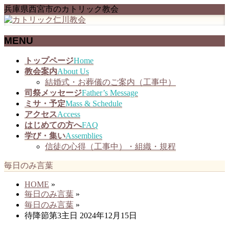
兵庫県西宮市のカトリック教会
MENU
メ
トップページ
Home
ニ
教会案内
About Us
ュ
結婚式・お葬儀のご案内（工事中）
ー
司祭メッセージ
Father’s Message
を
ミサ・予定
Mass & Schedule
飛
アクセス
Access
ば
はじめての方へ
FAQ
す
学び・集い
Assemblies
信徒の心得（工事中）・組織・規程
毎日のみ言葉
HOME
»
毎日のみ言葉
»
毎日のみ言葉
»
待降節第3主日 2024年12月15日