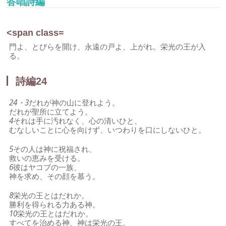
答唱詩編
<span class=
門よ、とびらを開け、永遠の戸よ、上がれ。栄光の王が入
る。
詩編24
24・3
だれが神の山に登れよう。
だれが聖所に立てよう。
4
それは手に汚れなく、心の清いひと、
むなしいことに心を向けず、いつわりを口にしないひと。
5
その人は神に祝福され、
救いの恵みを受ける。
6
彼はヤコブの一族、
神を求め、その顔を慕う。
8
栄光の王とはだれか。
勝利を得られる力ある神。
10
栄光の王とはだれか。
すべてを治める神、神は栄光の王。