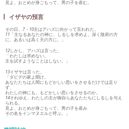
見よ、おとめが身ごもって、男の子を産む。
イザヤの預言
その日、
7・10
主はアハズに向かって言われた。
11
「主なるあなたの神に、しるしを求めよ。深く陰府の方
に、あるいは高く天の方に。」
12
しかし、アハズは言った。
「わたしは求めない。
主を試すようなことはしない。」
13
イザヤは言った。
「ダビデの家よ聞け。
あなたたちは人間にもどかしい思いをさせるだけでは足り
ず、
わたしの神にも、もどかしい思いをさせるのか。
14
それゆえ、わたしの主が御自らあなたたちにしるしを与え
られる。
見よ、おとめが身ごもって、男の子を産み
その名をインマヌエルと呼ぶ。」