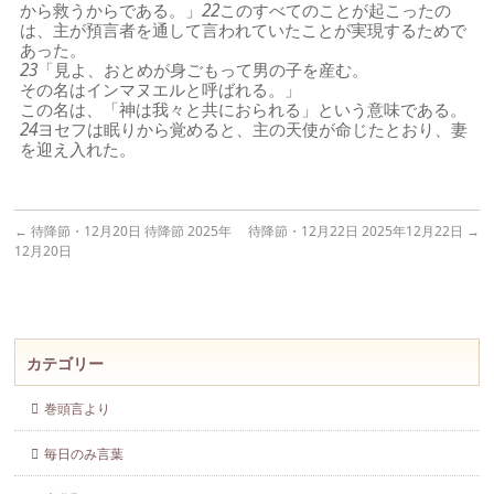
から救うからである。」
22
このすべてのことが起こったの
は、主が預言者を通して言われていたことが実現するためで
あった。
23
「見よ、おとめが身ごもって男の子を産む。
その名はインマヌエルと呼ばれる。」
この名は、「神は我々と共におられる」という意味である。
24
ヨセフは眠りから覚めると、主の天使が命じたとおり、妻
を迎え入れた。
←
待降節・12月20日 待降節 2025年
待降節・12月22日 2025年12月22日
→
12月20日
カテゴリー
巻頭言より
毎日のみ言葉