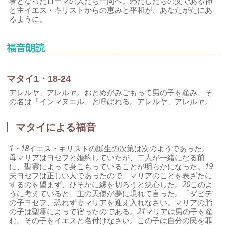
者となったローマの人たち一同へ。わたしたちの父である神
と主イエス・キリストからの恵みと平和が、あなたがたにあ
るように。
福音朗読
マタイ1・18-24
アレルヤ、アレルヤ。おとめがみごもって男の子を産み、そ
の名は「インマヌエル」と呼ばれる。アレルヤ、アレルヤ。
マタイによる福音
1・18
イエス・キリストの誕生の次第は次のようであった。
母マリアはヨセフと婚約していたが、二人が一緒になる前
に、聖霊によって身ごもっていることが明らかになった。
19
夫ヨセフは正しい人であったので、マリアのことを表ざたに
するのを望まず、ひそかに縁を切ろうと決心した。
20
このよ
うに考えていると、主の天使が夢に現れて言った。「ダビデ
の子ヨセフ、恐れず妻マリアを迎え入れなさい。マリアの胎
の子は聖霊によって宿ったのである。
21
マリアは男の子を産
む。その子をイエスと名付けなさい。この子は自分の民を罪