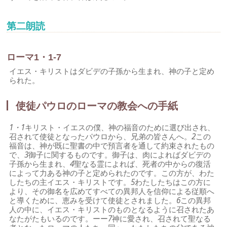
第二朗読
ローマ1・1-7
イエス・キリストはダビデの子孫から生まれ、神の子と定め
られた。
使徒パウロのローマの教会への手紙
1・1
キリスト・イエスの僕、神の福音のために選び出され、
召されて使徒となったパウロから、兄弟の皆さんへ。
2
この
福音は、神が既に聖書の中で預言者を通して約束されたもの
で、
3
御子に関するものです。御子は、肉によればダビデの
子孫から生まれ、
4
聖なる霊によれば、死者の中からの復活
によって力ある神の子と定められたのです。この方が、わた
したちの主イエス・キリストです。
5
わたしたちはこの方に
より、その御名を広めてすべての異邦人を信仰による従順へ
と導くために、恵みを受けて使徒とされました。
6
この異邦
人の中に、イエス・キリストのものとなるように召されたあ
なたがたもいるのです。ーー
7
神に愛され、召されて聖なる