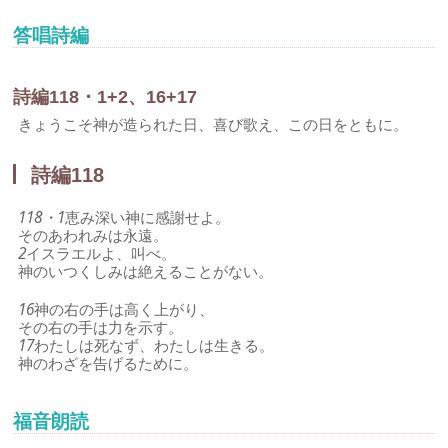
答唱詩編
詩編118・1+2、16+17
きょうこそ神が造られた日、喜び歌え、この日をともに。
詩編118
118・1
恵み深い神に感謝せよ。
そのあわれみは永遠。
2
イスラエルよ、叫べ。
神のいつくしみは絶えることがない。
16
神の右の手は高く上がり、
その右の手は力を示す。
17
わたしは死なず、わたしは生きる。
神のわざを告げるために。
福音朗読