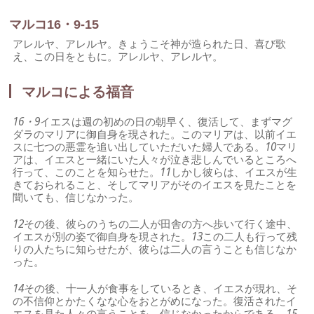
マルコ16・9-15
アレルヤ、アレルヤ。きょうこそ神が造られた日、喜び歌
え、この日をともに。アレルヤ、アレルヤ。
マルコによる福音
16・9
イエスは週の初めの日の朝早く、復活して、まずマグ
ダラのマリアに御自身を現された。このマリアは、以前イエ
スに七つの悪霊を追い出していただいた婦人である。
10
マリ
アは、イエスと一緒にいた人々が泣き悲しんでいるところへ
行って、このことを知らせた。
11
しかし彼らは、イエスが生
きておられること、そしてマリアがそのイエスを見たことを
聞いても、信じなかった。
12
その後、彼らのうちの二人が田舎の方へ歩いて行く途中、
イエスが別の姿で御自身を現された。
13
この二人も行って残
りの人たちに知らせたが、彼らは二人の言うことも信じなか
った。
14
その後、十一人が食事をしているとき、イエスが現れ、そ
の不信仰とかたくなな心をおとがめになった。復活されたイ
エスを見た人々の言うことを、信じなかったからである。
15