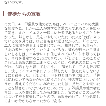
ないのです。
使徒たちの宣教
その日、
4・13
議員や他の者たちは、ペトロとヨハネの大胆
な態度を見、しかも二人が無学な普通の人であることを知っ
て驚き、また、イエスと一緒にいた者であるということも分
かった。
14
しかし、足をいやしていただいた人がそばに立っ
ているのを見ては、ひと言も言い返せなかった。
15
そこで、
二人に議場を去るように命じてから、相談して、
16
言った。
「あの者たちをどうしたらよいだろう。彼らが行った目覚ま
しいしるしは、エルサレムに住むすべての人に知れ渡ってお
り、それを否定することはできない。
17
しかし、このことが
これ以上民衆の間に広まらないように、今後あの名によって
だれにも話すなと脅しておこう。」
18
そして、二人を呼び戻
し、決してイエスの名によって話したり、教えたりしないよ
うにと命令した。
19
しかし、ペトロとヨハネは答えた。「神
に従わないであなたがたに従うことが、神の前に正しいかど
うか、考えてください。
20
わたしたちは、見たことや聞いた
ことを話さないではいられないのです。」
21
議員や他の者た
ちは、二人を更に脅してから釈放した。皆の者がこの出来事
について神を賛美していたので、民衆を恐れて、どう処罰し
てよいか分からなかったからである。