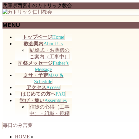
兵庫県西宮市のカトリック教会
MENU
メ
トップページ
Home
ニ
教会案内
About Us
ュ
結婚式・お葬儀の
ー
ご案内（工事中）
を
司祭メッセージ
Father’s
飛
Message
ミサ・予定
Mass &
ば
Schedule
す
アクセス
Access
はじめての方へ
FAQ
学び・集い
Assemblies
信徒の心得（工事
中）・組織・規程
毎日のみ言葉
HOME
»