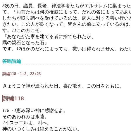
5
次の日、議員、長老、律法学者たちがエルサレムに集まった
て、「お前たちは何の権威によって、だれの名によってああ
したちが取り調べを受けているのは、病人に対する善い行い
きたい。この人が良くなって、皆さんの前に立っているのは
す。
11
この方こそ、
『あなたがた家を建てる者に捨てられたが、
隅の親石となった石』
です。
12
ほかのだれによっても、救いは得られません。わた
答唱詩編
詩編118・1+2、22+23
きょうこそ神が造られた日、喜び歌え、この日をともに。
詩編118
118・1
恵み深い神に感謝せよ。
そのあわれみは永遠。
2
イスラエルよ、叫べ。
神のいつくしみは絶えることがない。