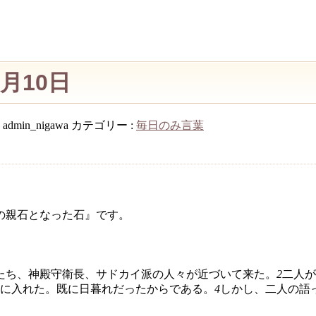
4月10日
:
admin_nigawa
カテゴリー :
毎日のみ言葉
の親石となった石』です。
たち、神殿守衛長、サドカイ派の人々が近づいて来た。
2
二人が
に入れた。既に日暮れだったからである。
4
しかし、二人の語