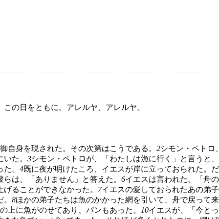
、この日をともに。アレルヤ、アレルヤ。
御自身を現された。その次第はこうである。
2
シモン・ペトロ
にいた。
3
シモン・ペトロが、「わたしは漁に行く」と言うと、
った。
4
既に夜が明けたころ、イエスが岸に立っておられた。だ
彼らは、「ありません」と答えた。
6
イエスは言われた。「舟の
上げることができなかった。
7
イエスの愛しておられたあの弟子
だ。
8
ほかの弟子たちは魚のかかった網を引いて、舟で戻って来
の上に魚がのせてあり、パンもあった。
10
イエスが、「今とっ