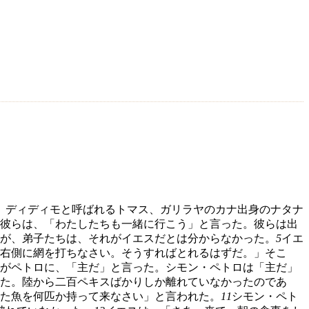
、ディディモと呼ばれるトマス、ガリラヤのカナ出身のナタナ
彼らは、「わたしたちも一緒に行こう」と言った。彼らは出
が、弟子たちは、それがイエスだとは分からなかった。
5
イエ
右側に網を打ちなさい。そうすればとれるはずだ。」そこ
がペトロに、「主だ」と言った。シモン・ペトロは「主だ」
た。陸から二百ペキスばかりしか離れていなかったのであ
た魚を何匹か持って来なさい」と言われた。
11
シモン・ペト