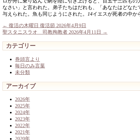
ロが舟に乗り込んで網を陸に引き上げると、百五十三匹もの
なさい」と言われた。弟子たちはだれも、「あなたはどなた
与えられた。魚も同じようにされた。
14
イエスが死者の中か
←
復活の木曜日 復活節 2026年4月9日
聖スタニスラオ 司教殉教者 2026年4月11日
→
カテゴリー
巻頭言より
毎日のみ言葉
未分類
アーカイブ
2026年
2025年
2024年
2023年
2022年
2021年
2020年