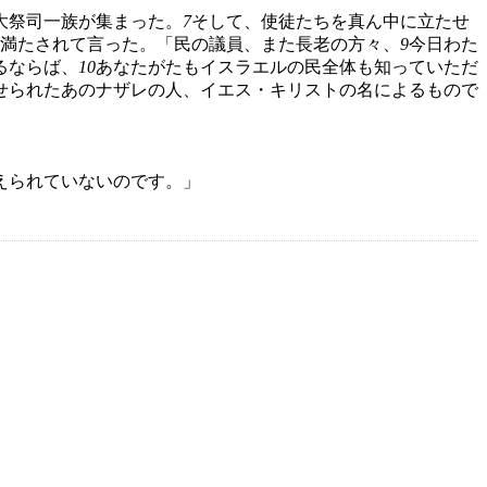
大祭司一族が集まった。
7
そして、使徒たちを真ん中に立たせ
満たされて言った。「民の議員、また長老の方々、
9
今日わた
るならば、
10
あなたがたもイスラエルの民全体も知っていただ
せられたあのナザレの人、イエス・キリストの名によるもので
えられていないのです。」