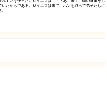
破れていなかった。
12
イエスは、「さあ、来て、朝の食事をし
ていたからである。
13
イエスは来て、パンを取って弟子たちに
る。