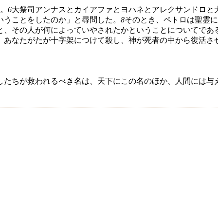
。
6
大祭司アンナスとカイアファとヨハネとアレクサンドロと
いうことをしたのか」と尋問した。
8
そのとき、ペトロは聖霊に
と、その人が何によっていやされたかということについてであ
、あなたがたが十字架につけて殺し、神が死者の中から復活さ
したちが救われるべき名は、天下にこの名のほか、人間には与