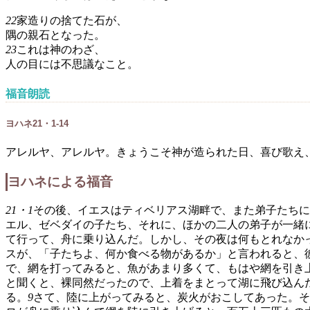
22
家造りの捨てた石が、
隅の親石となった。
23
これは神のわざ、
人の目には不思議なこと。
福音朗読
ヨハネ21・1-14
アレルヤ、アレルヤ。きょうこそ神が造られた日、喜び歌え
ヨハネによる福音
21・1
その後、イエスはティベリアス湖畔で、また弟子たちに
エル、ゼベダイの子たち、それに、ほかの二人の弟子が一緒
て行って、舟に乗り込んだ。しかし、その夜は何もとれなか
スが、「子たちよ、何か食べる物があるか」と言われると、
で、網を打ってみると、魚があまり多くて、もはや網を引き
と聞くと、裸同然だったので、上着をまとって湖に飛び込ん
る。
9
さて、陸に上がってみると、炭火がおこしてあった。そ