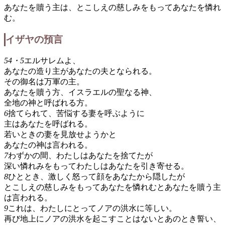
あなたを贖う主は、とこしえの慈しみをもってあなたを憐れ
む。
イザヤの預言
54・5
エルサレムよ、
あなたの造り主があなたの夫となられる。
その御名は万軍の主。
あなたを贖う方、イスラエルの聖なる神、
全地の神と呼ばれる方。
6
捨てられて、苦悩する妻を呼ぶように
主はあなたを呼ばれる。
若いときの妻を見放せようかと
あなたの神は言われる。
7
わずかの間、わたしはあなたを捨てたが
深い憐れみをもってわたしはあなたを引き寄せる。
8
ひととき、激しく怒って顔をあなたから隠したが
とこしえの慈しみをもってあなたを憐れむとあなたを贖う主
は言われる。
9
これは、わたしにとってノアの洪水に等しい。
再び地上にノアの洪水を起こすことはないとあのとき誓い、