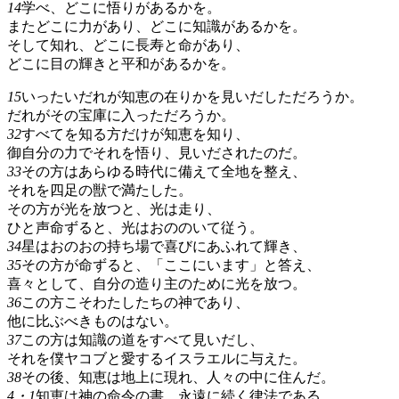
14
学べ、どこに悟りがあるかを。
またどこに力があり、どこに知識があるかを。
そして知れ、どこに長寿と命があり、
どこに目の輝きと平和があるかを。
15
いったいだれが知恵の在りかを見いだしただろうか。
だれがその宝庫に入っただろうか。
32
すべてを知る方だけが知恵を知り、
御自分の力でそれを悟り、見いだされたのだ。
33
その方はあらゆる時代に備えて全地を整え、
それを四足の獣で満たした。
その方が光を放つと、光は走り、
ひと声命ずると、光はおののいて従う。
34
星はおのおの持ち場で喜びにあふれて輝き、
35
その方が命ずると、「ここにいます」と答え、
喜々として、自分の造り主のために光を放つ。
36
この方こそわたしたちの神であり、
他に比ぶべきものはない。
37
この方は知識の道をすべて見いだし、
それを僕ヤコブと愛するイスラエルに与えた。
38
その後、知恵は地上に現れ、人々の中に住んだ。
4・1
知恵は神の命令の書、永遠に続く律法である。