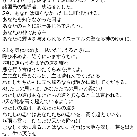
かつてわたしは彼を立てて諸国民への証人とし
諸国民の指導者、統治者とした。
5
今、あなたは知らなかった国に呼びかける。
あなたを知らなかった国は
あなたのもとに馳せ参じるであろう。
あなたの神である主
あなたに輝きを与えられるイスラエルの聖なる神のゆえに。
6
主を尋ね求めよ、見いだしうるときに。
呼び求めよ、近くにいますうちに。
7
神に逆らう者はその道を離れ
悪を行う者はそのたくらみを捨てよ。
主に立ち帰るならば、主は憐れんでくださる。
わたしたちの神に立ち帰るならば豊かに赦してくださる。
8
わたしの思いは、あなたたちの思いと異なり
わたしの道はあなたたちの道と異なると主は言われる。
9
天が地を高く超えているように
わたしの道は、あなたたちの道を
わたしの思いはあなたたちの思いを、高く超えている。
10
雨も雪も、ひとたび天から降れば
むなしく天に戻ることはない。それは大地を潤し、芽を出さ
せ、生い茂らせ