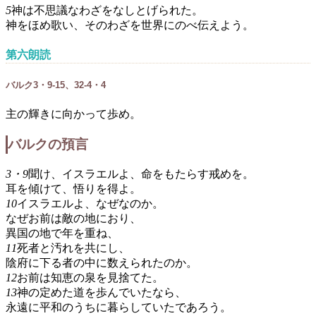
5
神は不思議なわざをなしとげられた。
神をほめ歌い、そのわざを世界にのべ伝えよう。
第六朗読
バルク3・9-15、32-4・4
主の輝きに向かって歩め。
バルクの預言
3・9
聞け、イスラエルよ、命をもたらす戒めを。
耳を傾けて、悟りを得よ。
10
イスラエルよ、なぜなのか。
なぜお前は敵の地におり、
異国の地で年を重ね、
11
死者と汚れを共にし、
陰府に下る者の中に数えられたのか。
12
お前は知恵の泉を見捨てた。
13
神の定めた道を歩んでいたなら、
永遠に平和のうちに暮らしていたであろう。