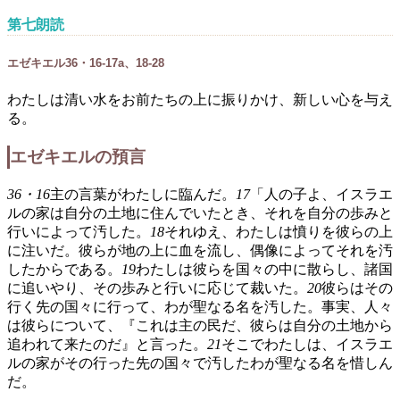
第七朗読
エゼキエル36・16-17a、18-28
わたしは清い水をお前たちの上に振りかけ、新しい心を与え
る。
エゼキエルの預言
36・16
主の言葉がわたしに臨んだ。
17
「人の子よ、イスラエ
ルの家は自分の土地に住んでいたとき、それを自分の歩みと
行いによって汚した。
18
それゆえ、わたしは憤りを彼らの上
に注いだ。彼らが地の上に血を流し、偶像によってそれを汚
したからである。
19
わたしは彼らを国々の中に散らし、諸国
に追いやり、その歩みと行いに応じて裁いた。
20
彼らはその
行く先の国々に行って、わが聖なる名を汚した。事実、人々
は彼らについて、『これは主の民だ、彼らは自分の土地から
追われて来たのだ』と言った。
21
そこでわたしは、イスラエ
ルの家がその行った先の国々で汚したわが聖なる名を惜しん
だ。