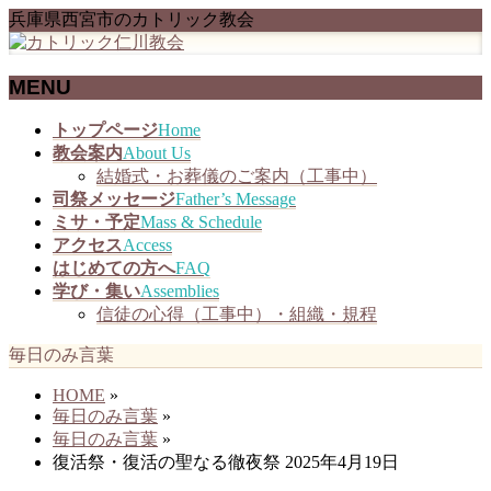
兵庫県西宮市のカトリック教会
MENU
メ
トップページ
Home
ニ
教会案内
About Us
ュ
結婚式・お葬儀のご案内（工事中）
ー
司祭メッセージ
Father’s Message
を
ミサ・予定
Mass & Schedule
飛
アクセス
Access
ば
はじめての方へ
FAQ
す
学び・集い
Assemblies
信徒の心得（工事中）・組織・規程
毎日のみ言葉
HOME
»
毎日のみ言葉
»
毎日のみ言葉
»
復活祭・復活の聖なる徹夜祭 2025年4月19日