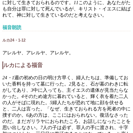
に対して生きておられるのです。
11
このように、あなたがた
も自分は罪に対して死んでいるが、キリスト・イエスに結ば
れて、神に対して生きているのだと考えなさい。
福音朗読
ルカ24・1-12
アレルヤ、アレルヤ、アレルヤ。
ルカによる福音
24・1
週の初めの日の明け方早く、婦人たちは、準備してお
いた香料を持って墓に行った。
2
見ると、石が墓のわきに転
がしてあり、
3
中に入っても、主イエスの遺体が見当たらな
かった。
4
そのため途方に暮れていると、輝く衣を着た二人
の人がそばに現れた。
5
婦人たちが恐れて地に顔を伏せる
と、二人は言った。「なぜ、生きておられる方を死者の中に
捜すのか。
6
あの方は、ここにはおられない。復活なさった
のだ。まだガリラヤにおられたころ、お話しになったことを
思い出しなさい。
7
人の子は必ず、罪人の手に渡され、十字