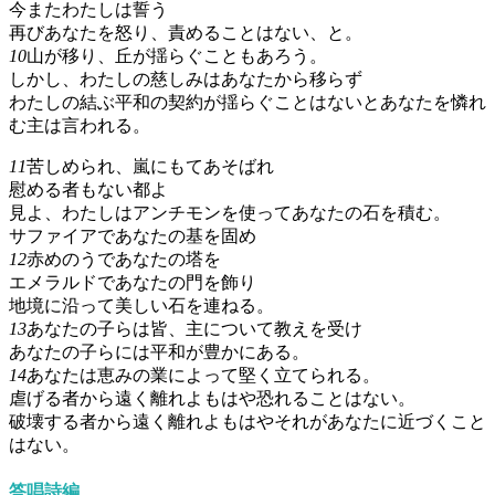
今またわたしは誓う
再びあなたを怒り、責めることはない、と。
10
山が移り、丘が揺らぐこともあろう。
しかし、わたしの慈しみはあなたから移らず
わたしの結ぶ平和の契約が揺らぐことはないとあなたを憐れ
む主は言われる。
11
苦しめられ、嵐にもてあそばれ
慰める者もない都よ
見よ、わたしはアンチモンを使ってあなたの石を積む。
サファイアであなたの基を固め
12
赤めのうであなたの塔を
エメラルドであなたの門を飾り
地境に沿って美しい石を連ねる。
13
あなたの子らは皆、主について教えを受け
あなたの子らには平和が豊かにある。
14
あなたは恵みの業によって堅く立てられる。
虐げる者から遠く離れよもはや恐れることはない。
破壊する者から遠く離れよもはやそれがあなたに近づくこと
はない。
答唱詩編