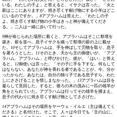
いる。わたしの子よ」と答えると、イサクは言った。「火と
薪はここにありますが、焼き尽くす献げ物にする小羊はどこ
にいるのですか。」
8
アブラハムは答えた。「わたしの子
よ、焼き尽くす献げ物の小羊はきっと神が備えてくださ
る。」二人は一緒に歩いて行った。
9
神が命じられた場所に着くと、アブラハムはそこに祭壇を
築き、薪を並べ、息子イサクを織って祭壇の薪の上に載せ
た。
10
そしてアブラハムは、手を伸ばして刃物を取り、息子
を屠ろうとした。
11
そのとき、天から主の御使いが、「アブ
ラハム、アブラハム」と呼びかけた。彼が、「はい」と答え
ると、
12
御使いは言った。「その子に手を下すな。何もして
はならない。あなたが神を畏れる者であることが、今、分か
ったからだ。あなたは、自分の独り子である息子すら、わた
しにささげることを惜しまなかった。」
13
アブラハムは目を
凝らして見回した。すると、後ろの木の茂みに一匹の雄羊が
角をとられていた。アブラハムは行ってその雄羊を捕まえ、
息子の代わりに焼き尽くす献げ物としてささげた。
14
アブラハムはその場所をヤーウェ・イルエ（主は備えてく
ださる）と名付けた。そこで、人々は今日でも「主の山に、