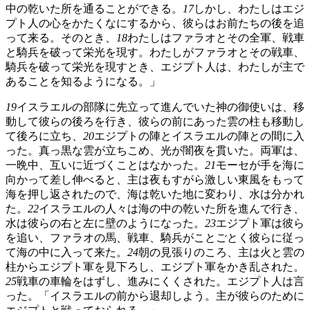
中の乾いた所を通ることができる。
17
しかし、わたしはエジ
プト人の心をかたくなにするから、彼らはお前たちの後を追
って来る。そのとき、
18
わたしはファラオとその全軍、戦車
と騎兵を破って栄光を現す。わたしがファラオとその戦車、
騎兵を破って栄光を現すとき、エジプト人は、わたしが主で
あることを知るようになる。」
19
イスラエルの部隊に先立って進んでいた神の御使いは、移
動して彼らの後ろを行き、彼らの前にあった雲の柱も移動し
て後ろに立ち、
20
エジプトの陣とイスラエルの陣との間に入
った。真っ黒な雲が立ちこめ、光が闇夜を貫いた。両軍は、
一晩中、互いに近づくことはなかった。
21
モーセが手を海に
向かって差し伸べると、主は夜もすがら激しい東風をもって
海を押し返されたので、海は乾いた地に変わり、水は分かれ
た。
22
イスラエルの人々は海の中の乾いた所を進んで行き、
水は彼らの右と左に壁のようになった。
23
エジプト軍は彼ら
を追い、ファラオの馬、戦車、騎兵がことごとく彼らに従っ
て海の中に入って来た。
24
朝の見張りのころ、主は火と雲の
柱からエジプト軍を見下ろし、エジプト軍をかき乱された。
25
戦車の車輪をはずし、進みにくくされた。エジプト人は言
った。「イスラエルの前から退却しよう。主が彼らのために