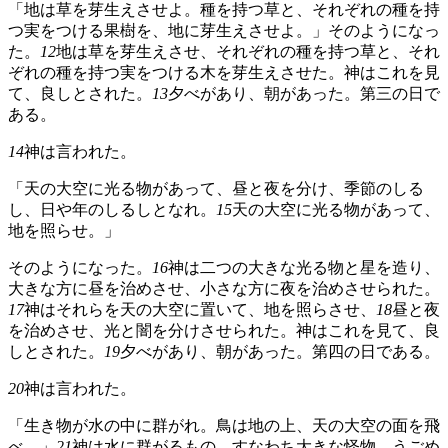
「地は草を芽生えさせよ。種を持つ草と、それぞれの種を持
つ実をつける果樹を、地に芽生えさせよ。」そのようになっ
た。
12
地は草を芽生えさせ、それぞれの種を持つ草と、それ
ぞれの種を持つ実をつける木を芽生えさせた。神はこれを見
て、良しとされた。
13
夕べがあり、朝があった。第三の日で
ある。
14
神は言われた。
「天の大空に光る物があって、昼と夜を分け、季節のしる
し、日や年のしるしとなれ。
15
天の大空に光る物があって、
地を照らせ。」
そのようになった。
16
神は二つの大きな光る物と星を造り、
大きな方に昼を治めさせ、小さな方に夜を治めさせられた。
17
神はそれらを天の大空に置いて、地を照らさせ、
18
昼と夜
を治めさせ、光と闇を分けさせられた。神はこれを見て、良
しとされた。
19
夕べがあり、朝があった。第四の日である。
20
神は言われた。
「生き物が水の中に群がれ。鳥は地の上、天の大空の面を飛
べ。」
21
神は水に群がるもの、すなわち大きな怪物、うごめ