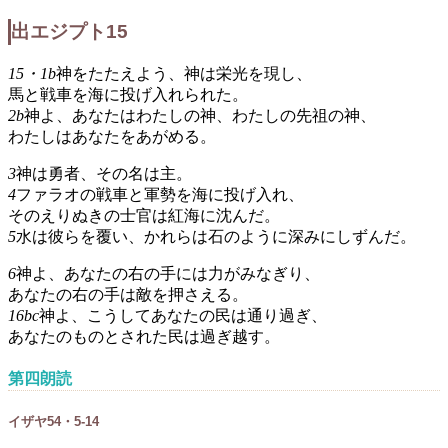
出エジプト15
15・1b
神をたたえよう、神は栄光を現し、
馬と戦車を海に投げ入れられた。
2b
神よ、あなたはわたしの神、わたしの先祖の神、
わたしはあなたをあがめる。
3
神は勇者、その名は主。
4
ファラオの戦車と軍勢を海に投げ入れ、
そのえりぬきの士官は紅海に沈んだ。
5
水は彼らを覆い、かれらは石のように深みにしずんだ。
6
神よ、あなたの右の手には力がみなぎり、
あなたの右の手は敵を押さえる。
16bc
神よ、こうしてあなたの民は通り過ぎ、
あなたのものとされた民は過ぎ越す。
第四朗読
イザヤ54・5-14