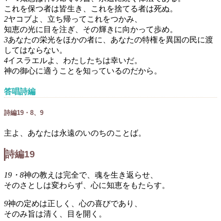
これを保つ者は皆生き、これを捨てる者は死ぬ。
2
ヤコブよ、立ち帰ってこれをつかみ、
知恵の光に目を注ぎ、その輝きに向かって歩め。
3
あなたの栄光をほかの者に、あなたの特権を異国の民に渡
してはならない。
4
イスラエルよ、わたしたちは幸いだ。
神の御心に適うことを知っているのだから。
答唱詩編
詩編19・8、9
主よ、あなたは永遠のいのちのことば。
詩編19
19・8
神の教えは完全で、魂を生き返らせ、
そのさとしは変わらず、心に知恵をもたらす。
9
神の定めは正しく、心の喜びであり、
そのみ旨は清く、目を開く。