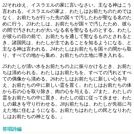
22
それゆえ、イスラエルの家に言いなさい。主なる神はこう
言われる。イスラエルの家よ、わたしはお前たちのためでは
なく、お前たちが行った先の国々で汚したわが聖なる名のた
めに行う。
23
わたしは、お前たちが国々で汚したため、彼ら
の間で汚されたわが大いなる名を聖なるものとする。わたし
が彼らの目の前で、お前たちを通して聖なるものとされると
き、諸国民は、わたしが主であることを知るようになる、と
主なる神は言われる。
24
わたしはお前たちを国々の間から取
り、すべての地から集め、お前たちの土地に導き入れる。
25
わたしが清い水をお前たちの上に振りかけるとき、お前た
ちは清められる。わたしはお前たちを、すべての汚れとすべ
ての偶像から清める。
26
わたしはお前たちに新しい心を与
え、お前たちの中に新しい霊を置く。わたしはお前たちの体
から石の心を取り除き、肉の心を与える。
27
また、わたしの
霊をお前たちの中に置き、わたしの掟に従って歩ませ、わた
しの裁きを守り行わせる。
28
お前たちは、わたしが先祖に与
えた地に住むようになる。お前たちはわたしの民となりわた
しはお前たちの神となる。」
答唱詩編