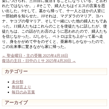
架につけられ、三日目に復活することになっている、と言わ
れたではないか。」
8
そこで、婦人たちはイエスの言葉を思
い出した。
9
そして、墓から帰って、十一人とほかの人皆に
一部始終を知らせた。
10
それは、マグダラのマリア、ヨハ
ナ、ヤコブの母マリア、そして一緒にいた他の婦人たちであ
った。
11
婦人たちはこれらのことを使徒たちに話したが、使
徒たちは、この話がたわ言のように思われたので、婦人たち
を信じなかった。
12
しかし、ペトロは立ち上がって墓へ走
り、身をかがめて中をのぞくと、亜麻布しかなかったので、
この出来事に驚きながら家に帰った。
←
聖金曜日・主の受難 2025年4月18日
復活の主日・日中のミサ 2025年4月20日
→
カテゴリー
未分類
巻頭言より
毎日のみ言葉
アーカイブ