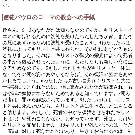
い。
使徒パウロのローマの教会への手紙
皆さん、
6・3
あなたがたは知らないのですか。キリスト・イ
エスに結ばれるために洗礼を受けたわたしたちが皆、またそ
の死にあずかるために洗礼を受けたことを。
4
わたしたちは
洗礼によってキリストと共に葬られ、その死にあずかるもの
となりました。それは、キリストが御父の栄光によって死者
の中から復活させられたように、わたしたちも新しい命に生
きるためなのです。
5
もし、わたしたちがキリストと一体に
なってその死の姿にあやかるならば、その復活の姿にもあや
かれるでしょう。
6
わたしたちの古い自分がキリストと共に
十字架につけられたのは、罪に支配された体が滅ぼされ、も
はや罪の奴隷にならないためであると知っています。
7
死ん
だ者は、罪から解放されています。
8
わたしたちは、キリス
トと共に死んだのなら、キリストと共に生きることにもなる
と信じます。
9
そして、死者の中から復活させられたキリス
トはもはや死ぬことがない、と知っています。死は、もはや
キリストを支配しません。
10
キリストが死なれたのは、ただ
一度罪に対して死なれたのであり、生きておられるのは、神