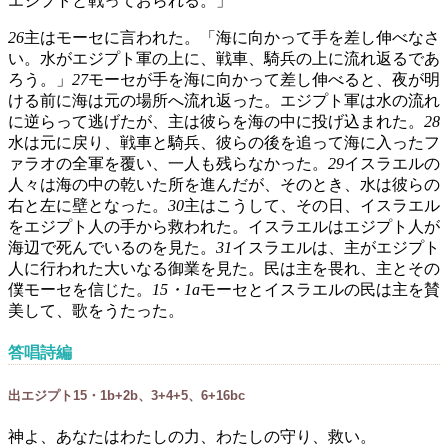
エジプトと戦っておられる。」
26
主はモーセに言われた。「海に向かって手を差し伸べなさ
い。水がエジプト軍の上に、戦車、騎兵の上に流れ返るであ
ろう。」
27
モーセが手を海に向かって差し伸べると、夜が明
ける前に海は元の場所へ流れ返った。エジプト軍は水の流れ
に逆らって逃げたが、主は彼らを海の中に投げ込まれた。
28
水は元に戻り、戦車と騎兵、彼らの後を追って海に入ったフ
ァラオの全軍を覆い、一人も残らなかった。
29
イスラエルの
人々は海の中の乾いた所を進んだが、そのとき、水は彼らの
右と左に壁となった。
30
主はこうして、その日、イスラエル
をエジプト人の手から救われた。イスラエルはエジプト人が
海辺で死んでいるのを見た。
31
イスラエルは、主がエジプト
人に行われた大いなる御業を見た。民は主を畏れ、主とその
僕モーセを信じた。
15・1a
モーセとイスラエルの民は主を賛
美して、歌をうたった。
答唱詩編
出エジプト15・1b+2b、3+4+5、6+16bc
神よ、あなたはわたしの力、わたしの守り、救い。