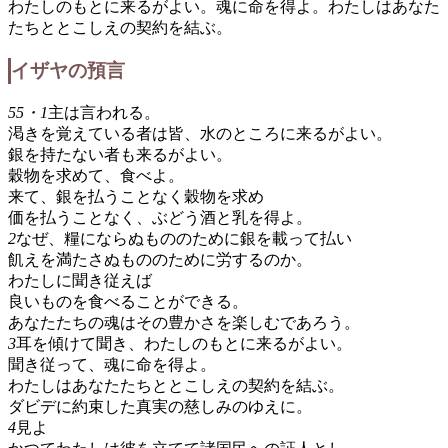
わたしのもとに来るがよい。魂に命を得よ。わたしはあなた
たちととこしえの契約を結ぶ。
イザヤの預言
55・1
主は言われる。
渇きを覚えている者は皆、水のところに来るがよい。
銀を持たない者も来るがよい。
穀物を求めて、食べよ。
来て、銀を払うことなく穀物を求め
価を払うことなく、ぶどう酒と乳を得よ。
2
なぜ、糧にならぬもののために銀を載って払い
飢えを満たさぬもののために労するのか。
わたしに聞き従えば
良いものを食べることができる。
あなたたちの魂はその豊かさを楽しむであろう。
3
耳を傾けて聞き、わたしのもとに来るがよい。
聞き従って、魂に命を得よ。
わたしはあなたたちととこしえの契約を結ぶ。
ダビデに約束した真実の慈しみのゆえに。
4
見よ