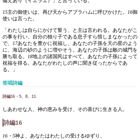
備えあり（イエラエ）」と言っている。
15
主の御使いは、再び天からアブラハムに呼びかけた。
16
御
使いは言った。
「わたしは自らにかけて誓う、と主は言われる。あなたがこ
の事を行い、自分の独り子である息子すら惜しまなかったの
で、
17
あなたを豊かに祝福し、あなたの子孫を天の星のよう
に、海辺の砂のように増やそう。あなたの子孫は敵の城門を
勝ち取る。
18
地上の諸国民はすべて、あなたの子孫によって
祝福を得る。あなたがわたしの声に聞き従ったからであ
る。」
答唱詩編
詩編16・5、8、11
しあわせな人、神の恵みを受け、その喜びに生きる人。
詩編16
16・5
神よ、あなたはわたしの受けるゆずり、