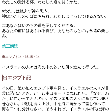
わたしの受ける杯。わたしの道を開くかた。
8
わたしは絶えず神を思う。
神はわたしのそばにおられ、わたしはけっしてゆるがない。
11
あなたはいのちの道を示してくださる。
あなたの前にはあふれる喜び、あなたのもとには永遠の楽し
み。
第三朗読
出エジプト14・15-15・1a
イスラエルの人々は海の中の乾いた所を進んで行った。
出エジプト記
その日、追い迫るエジプト軍を見て、イスラエルの人々が非
常に恐れたとき、
14・15
主はモーセに言われた。「なぜ、わ
たしに向かって叫ぶのか。イスラエルの人々に命じて出発さ
せなさい。
16
杖を高く上げ、手を海に向かって差し伸べて、
海を二つに分けなさい。そうすれば、イスラエルの民は海の