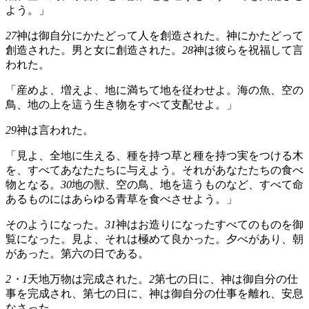
よう。」
27
神は御自分にかたどって人を創造された。神にかたどって
創造された。男と女に創造された。
28
神は彼らを祝福して言
われた。
「産めよ、増えよ、地に満ちて地を従わせよ。海の魚、空の
鳥、地の上を這う生き物をすべて支配せよ。」
29
神は言われた。
「見よ、全地に生える、種を持つ草と種を持つ実をつける木
を、すべてあなたたちに与えよう。それがあなたたちの食べ
物となる。
30
地の獣、空の鳥、地を這うものなど、すべて命
あるものにはあらゆる青草を食べさせよう。」
そのようになった。
31
神はお造りになったすべてのものを御
覧になった。見よ、それは極めて良かった。夕べがあり、朝
があった。第六の日である。
2・1
天地万物は完成された。
2
第七の日に、神は御自分の仕
事を完成され、第七の日に、神は御自分の仕事を離れ、安息
なさった。