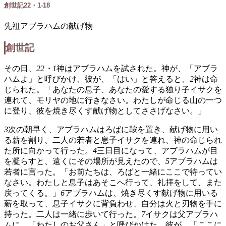
創世記22・1-18
先祖アブラハムの献げ物
創世記
その日、
22・1
神はアブラハムを試された。神が、「アブラ
ハムよ」と呼びかけ、彼が、「はい」と答えると、
2
神は命
じられた。「あなたの息子、あなたの愛する独り子イサクを
連れて、モリヤの地に行きなさい。わたしが命じる山の一つ
に登り、彼を焼き尽くす献げ物としてささげなさい。」
3
次の朝早く、アブラハムはろばに鞍を置き、献げ物に用い
る薪を割り、二人の若者と息子イサクを連れ、神の命じられ
た所に向かって行った。
4
三日目になって、アブラハムが目
を凝らすと、遠くにその場所が見えたので、
5
アブラハムは
若者に言った。「お前たちは、ろばと一緒にここで待ってい
なさい。わたしと息子はあそこへ行って、礼拝をして、また
戻ってくる。」
6
アブラハムは、焼き尽くす献げ物に用いる
薪を取って、息子イサクに背負わせ、自分は火と刃物を手に
持った。二人は一緒に歩いて行った。
7
イサクは父アブラハ
ムに、「わたしのお父さん」と呼びかけた。彼が、「ここに