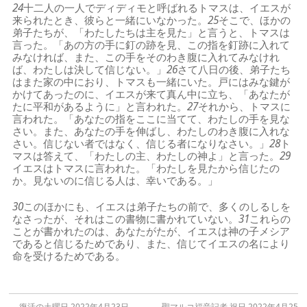
24
十二人の一人でディディモと呼ばれるトマスは、イエスが
来られたとき、彼らと一緒にいなかった。
25
そこで、ほかの
弟子たちが、「わたしたちは主を見た」と言うと、トマスは
言った。「あの方の手に釘の跡を見、この指を釘跡に入れて
みなければ、また、この手をそのわき腹に入れてみなけれ
ば、わたしは決して信じない。」
26
さて八日の後、弟子たち
はまた家の中におり、トマスも一緒にいた。戸にはみな鍵が
かけてあったのに、イエスが来て真ん中に立ち、「あなたが
たに平和があるように」と言われた。
27
それから、トマスに
言われた。「あなたの指をここに当てて、わたしの手を見な
さい。また、あなたの手を伸ばし、わたしのわき腹に入れな
さい。信じない者ではなく、信じる者になりなさい。」
28
ト
マスは答えて、「わたしの主、わたしの神よ」と言った。
29
イエスはトマスに言われた。「わたしを見たから信じたの
か。見ないのに信じる人は、幸いである。」
30
このほかにも、イエスは弟子たちの前で、多くのしるしを
なさったが、それはこの書物に書かれていない。
31
これらの
ことが書かれたのは、あなたがたが、イエスは神の子メシア
であると信じるためであり、また、信じてイエスの名により
命を受けるためである。
←
復活の土曜日 2022年4月23日
聖マルコ福音記者 祝日 2022年4月25