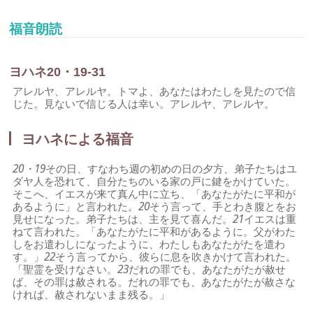
福音朗読
ヨハネ20・19-31
アレルヤ、アレルヤ。トマよ、あなたはわたしを見たので信
じた。見ないで信じる人は幸い。アレルヤ、アレルヤ。
ヨハネによる福音
20・19
その日、すなわち週の初めの日の夕方、弟子たちはユ
ダヤ人を恐れて、自分たちのいる家の戸に鍵をかけていた。
そこへ、イエスが来て真ん中に立ち、「あなたがたに平和が
あるように」と言われた。
20
そう言って、手とわき腹とをお
見せになった。弟子たちは、主を見て喜んだ。
21
イエスは重
ねて言われた。「あなたがたに平和があるように。父がわた
しをお遣わしになったように、わたしもあなたがたを遣わ
す。」
22
そう言ってから、彼らに息を吹きかけて言われた。
「聖霊を受けなさい。
23
だれの罪でも、あなたがたが赦せ
ば、その罪は赦される。だれの罪でも、あなたがたが赦さな
ければ、赦されないまま残る。」