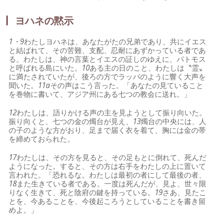
ヨハネの黙示
1・9
わたしヨハネは、あなたがたの兄弟であり、共にイエス
と結ばれて、その苦難、支配、忍耐にあずかっている者であ
る。わたしは、神の言葉とイエスの証しのゆえに、パトモス
と呼ばれる島にいた。
10
ある主の日のこと、わたしは〝霊〟
に満たされていたが、後ろの方でラッパのように響く大声を
聞いた。
11a
その声はこう言った。「あなたの見ていること
を巻物に書いて、アジア州にある七つの教会に送れ。」
12
わたしは、語りかける声の主を見ようとして振り向いた。
振り向くと、七つの金の燭台が見え、
13
燭台の中央には、人
の子のような方がおり、足まで届く衣を着て、胸には金の帯
を締めておられた。
17
わたしは、その方を見ると、その足もとに倒れて、死んだ
ようになった。すると、その方は右手をわたしの上に置いて
言われた。「恐れるな。わたしは最初の者にして最後の者、
18
また生きている者である。一度は死んだが、見よ、世々限
りなく生きて、死と陰府の鍵を持っている。
19
さあ、見たこ
とを、今あることを、今後起ころうとしていることを書き留
めよ。」