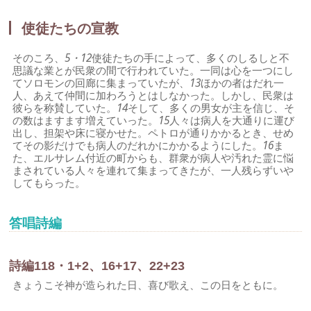
使徒たちの宣教
そのころ、
5・12
使徒たちの手によって、多くのしるしと不
思議な業とが民衆の間で行われていた。一同は心を一つにし
てソロモンの回廊に集まっていたが、
13
ほかの者はだれ一
人、あえて仲間に加わろうとはしなかった。しかし、民衆は
彼らを称賛していた。
14
そして、多くの男女が主を信じ、そ
の数はますます増えていった。
15
人々は病人を大通りに運び
出し、担架や床に寝かせた。ペトロが通りかかるとき、せめ
てその影だけでも病人のだれかにかかるようにした。
16
ま
た、エルサレム付近の町からも、群衆が病人や汚れた霊に悩
まされている人々を連れて集まってきたが、一人残らずいや
してもらった。
答唱詩編
詩編118・1+2、16+17、22+23
きょうこそ神が造られた日、喜び歌え、この日をともに。