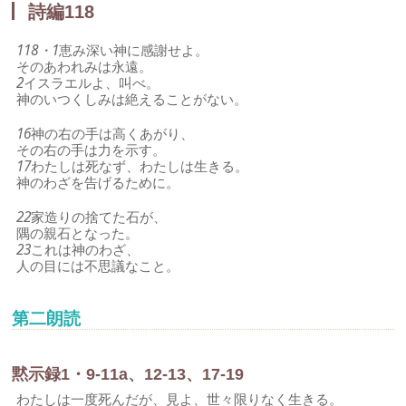
詩編118
118・1
恵み深い神に感謝せよ。
そのあわれみは永遠。
2
イスラエルよ、叫べ。
神のいつくしみは絶えることがない。
16
神の右の手は高くあがり、
その右の手は力を示す。
17
わたしは死なず、わたしは生きる。
神のわざを告げるために。
22
家造りの捨てた石が、
隅の親石となった。
23
これは神のわざ、
人の目には不思議なこと。
第二朗読
黙示録1・9-11a、12-13、17-19
わたしは一度死んだが、見よ、世々限りなく生きる。