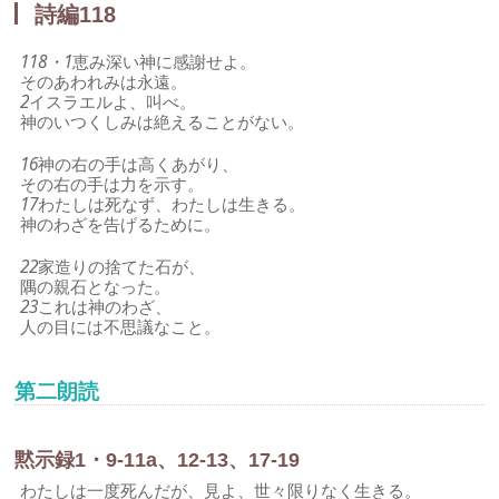
詩編118
118・1
恵み深い神に感謝せよ。
そのあわれみは永遠。
2
イスラエルよ、叫べ。
神のいつくしみは絶えることがない。
16
神の右の手は高くあがり、
その右の手は力を示す。
17
わたしは死なず、わたしは生きる。
神のわざを告げるために。
22
家造りの捨てた石が、
隅の親石となった。
23
これは神のわざ、
人の目には不思議なこと。
第二朗読
黙示録1・9-11a、12-13、17-19
わたしは一度死んだが、見よ、世々限りなく生きる。