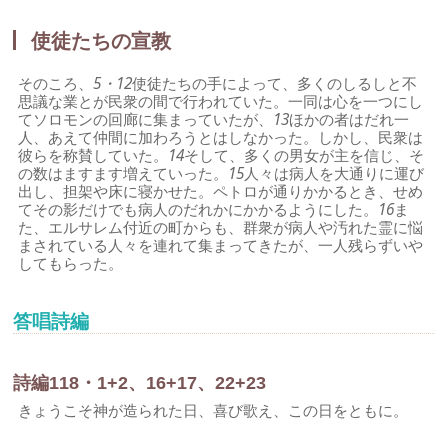
使徒たちの宣教
そのころ、
5・12
使徒たちの手によって、多くのしるしと不
思議な業とが民衆の間で行われていた。一同は心を一つにし
てソロモンの回廊に集まっていたが、
13
ほかの者はだれ一
人、あえて仲間に加わろうとはしなかった。しかし、民衆は
彼らを称賛していた。
14
そして、多くの男女が主を信じ、そ
の数はますます増えていった。
15
人々は病人を大通りに運び
出し、担架や床に寝かせた。ペトロが通りかかるとき、せめ
てその影だけでも病人のだれかにかかるようにした。
16
ま
た、エルサレム付近の町からも、群衆が病人や汚れた霊に悩
まされている人々を連れて集まってきたが、一人残らずいや
してもらった。
答唱詩編
詩編118・1+2、16+17、22+23
きょうこそ神が造られた日、喜び歌え、この日をともに。