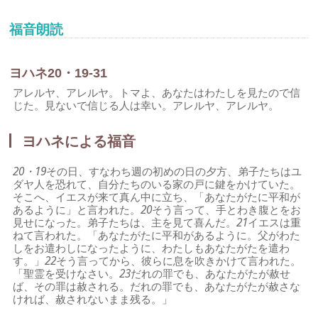
福音朗読
ヨハネ20・19-31
アレルヤ、アレルヤ。トマよ、あなたはわたしを見たので信
じた。見ないで信じる人は幸い。アレルヤ、アレルヤ。
ヨハネによる福音
20・19
その日、すなわち週の初めの日の夕方、弟子たちはユ
ダヤ人を恐れて、自分たちのいる家の戸に鍵をかけていた。
そこへ、イエスが来て真ん中に立ち、「あなたがたに平和が
あるように」と言われた。
20
そう言って、手とわき腹とをお
見せになった。弟子たちは、主を見て喜んだ。
21
イエスは重
ねて言われた。「あなたがたに平和があるように。父がわた
しをお遣わしになったように、わたしもあなたがたを遣わ
す。」
22
そう言ってから、彼らに息を吹きかけて言われた。
「聖霊を受けなさい。
23
だれの罪でも、あなたがたが赦せ
ば、その罪は赦される。だれの罪でも、あなたがたが赦さな
ければ、赦されないまま残る。」