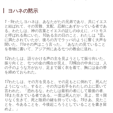
ヨハネの黙示
1・9
わたしヨハネは、あなたがたの兄弟であり、共にイエス
と結ばれて、その苦難、支配、忍耐にあずかっている者であ
る。わたしは、神の言葉とイエスの証しのゆえに、パトモス
と呼ばれる島にいた。
10
ある主の日のこと、わたしは〝霊〟
に満たされていたが、後ろの方でラッパのように響く大声を
聞いた。
11a
その声はこう言った。「あなたの見ていること
を巻物に書いて、アジア州にある七つの教会に送れ。」
12
わたしは、語りかける声の主を見ようとして振り向いた。
振り向くと、七つの金の燭台が見え、
13
燭台の中央には、人
の子のような方がおり、足まで届く衣を着て、胸には金の帯
を締めておられた。
17
わたしは、その方を見ると、その足もとに倒れて、死んだ
ようになった。すると、その方は右手をわたしの上に置いて
言われた。「恐れるな。わたしは最初の者にして最後の者、
18
また生きている者である。一度は死んだが、見よ、世々限
りなく生きて、死と陰府の鍵を持っている。
19
さあ、見たこ
とを、今あることを、今後起ころうとしていることを書き留
めよ。」