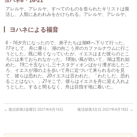
ヨハネ6・16-21
アレルヤ、アレルヤ。すべてのものを造られたキリストは復
活し、人類にあわれみをかけられる。アレルヤ、アレルヤ。
ヨハネによる福音
6・16
夕方になったので、弟子たちは湖畔へ下りて行った。
17
そして、舟に乗り、湖の向こう岸のカファルナウムに行こ
うとした。既に暗くなっていたが、イエスはまだ彼らのとこ
ろには来ておられなかった。
18
強い風が吹いて、湖は荒れ始
めた。
19
二十五ないし三十スタディオンばかり漕ぎ出したこ
ろ、イエスが湖の上を歩いて舟に近づいて来られるのを見
て、彼らは恐れた。
20
イエスは言われた。「わたしだ。恐れ
ることはない。」
21
そこで、彼らはイエスを舟に迎え入れよ
うとした。すると間もなく、舟は目指す地に着いた。
←
復活節第2金曜日 2021年4月16日
復活節第3主日 2021年4月18日
→