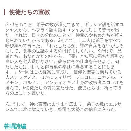
使徒たちの宣教
6・1
そのころ、弟子の数が増えてきて、ギリシア語を話すユ
ダヤ人から、ヘブライ語を話すユダヤ人に対して苦情が出
た。それは、日々の分配のことで、仲間のやもめたちが軽ん
じられていたからである。
2
そこで、十二人は弟子をすべて
呼び集めて言った。「わたしたちが、神の言葉をないがしろ
にして、食事の世話をするのは好ましくない。
3
それで、兄
弟たち、あなたがたの中から、〝霊〟と知恵に満ちた評判の
良い人を七人選びなさい。彼らにその仕事を任せよう。
4
わ
たしたちは、祈りと御言葉の奉仕に専念することにしま
す。」
5
一同はこの提案に賛成し、信仰と聖霊に満ちている
人ステファノと、ほかにフィリポ、プロコロ、ニカノル、テ
ィモン、パルメナ、アンティオキア出身の改宗者ニコラオを
選んで、
6
使徒たちの前に立たせた。使徒たちは、祈って彼
らの上に手を置いた。
7
こうして、神の言葉はますます広まり、弟子の数はエルサ
レムで非常に増えていき、祭司も大勢この信仰に入った。
答唱詩編