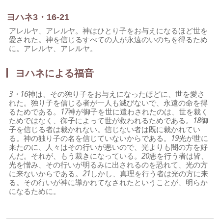
ヨハネ3・16-21
アレルヤ、アレルヤ。神はひとり子をお与えになるほど世を
愛された。神を信じるすべての人が永遠のいのちを得るため
に。アレルヤ、アレルヤ。
ヨハネによる福音
3・16
神は、その独り子をお与えになったほどに、世を愛さ
れた。独り子を信じる者が一人も滅びないで、永遠の命を得
るためである。
17
神が御子を世に遣わされたのは、世を裁く
ためではなく、御子によって世が救われるためである。
18
御
子を信じる者は裁かれない。信じない者は既に裁かれてい
る。神の独り子の名を信じていないからである。
19
光が世に
来たのに、人々はその行いが悪いので、光よりも闇の方を好
んだ。それが、もう裁きになっている。
20
悪を行う者は皆、
光を憎み、その行いが明るみに出されるのを恐れて、光の方
に来ないからである。
21
しかし、真理を行う者は光の方に来
る。その行いが神に導かれてなされたということが、明らか
になるために。