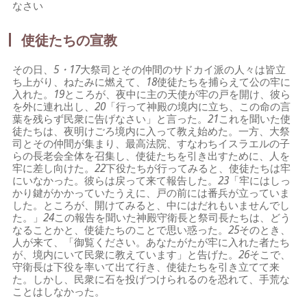
なさい
使徒たちの宣教
その日、
5・17
大祭司とその仲間のサドカイ派の人々は皆立
ち上がり、ねたみに燃えて、
18
使徒たちを捕らえて公の牢に
入れた。
19
ところが、夜中に主の天使が牢の戸を開け、彼ら
を外に連れ出し、
20
「行って神殿の境内に立ち、この命の言
葉を残らず民衆に告げなさい」と言った。
21
これを聞いた使
徒たちは、夜明けごろ境内に入って教え始めた。一方、大祭
司とその仲間が集まり、最高法院、すなわちイスラエルの子
らの長老会全体を召集し、使徒たちを引き出すために、人を
牢に差し向けた。
22
下役たちが行ってみると、使徒たちは牢
にいなかった。彼らは戻って来て報告した。
23
「牢にはしっ
かり鍵がかかっていたうえに、戸の前には番兵が立っていま
した。ところが、開けてみると、中にはだれもいませんでし
た。」
24
この報告を聞いた神殿守衛長と祭司長たちは、どう
なることかと、使徒たちのことで思い惑った。
25
そのとき、
人が来て、「御覧ください。あなたがたが牢に入れた者たち
が、境内にいて民衆に教えています」と告げた。
26
そこで、
守衛長は下役を率いて出て行き、使徒たちを引き立てて来
た。しかし、民衆に石を投げつけられるのを恐れて、手荒な
ことはしなかった。