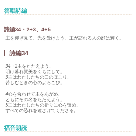
答唱詩編
詩編34・2+3、4+5
主を仰ぎ見て、光を受けよう。主が訪れる人の顔は輝く。
詩編34
34・2
主をたたえよう、
明け暮れ賛美をくちにして。
3
主はわたしたちの口のほこり、
苦しむときの心のよろこび。
4
心を合わせて主をあがめ、
ともにその名をたたえよう。
5
主はわたしたちの祈りに心を留め、
すべての恐れを遠ざけてくださる。
福音朗読