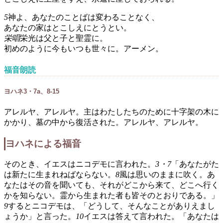
5
神よ、あなたのことばは変わることなく、
あなたの家はとこしえにとうとい。
栄唱
栄光は父と子と聖霊に。
初めのように今もいつも世々に。アーメン。
福音朗読
ヨハネ3・7a、8-15
アレルヤ、アレルヤ。主はわたしたちのために十字架の木に
かかり、墓の中から復活された。アレルヤ、アレルヤ。
ヨハネによる福音
そのとき、イエスはニコデモに言われた。
3・7
「あなたがた
は新たに生まれねばならない。
8
風は思いのままに吹く。あ
なたはその音を聞いても、それがどこから来て、どこへ行く
かを知らない。霊から生まれた者も皆そのとおりである。」
9
するとニコデモは、「どうして、そんなことがありえまし
ょうか」と言った。
10
イエスは答えて言われた。「あなたは