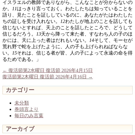
イスラエルの教師でありながら、こんなことが分からないの
か。
11
はっきり言っておく。わたしたちは知っていることを
語り、見たことを証ししているのに、あなたがたはわたした
ちの証しを受け入れない。
12
わたしが地上のことを話しても
信じないとすれば、天上のことを話したところで、どうして
信じるだろう。
13
天から降って来た者、すなわち人の子のほ
かには、天に上った者はだれもいない。
14
そして、モーセが
荒れ野で蛇を上げたように、人の子も上げられねばならな
い。
15
それは、信じる者が皆、人の子によって永遠の命を得
るためである。」
←
復活節第2水曜日 復活節 2026年4月15日
復活節第2木曜日 復活節 2026年4月16日
→
カテゴリー
未分類
巻頭言より
毎日のみ言葉
アーカイブ