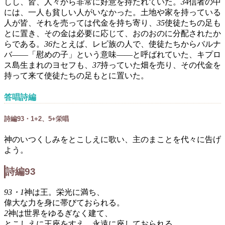
しし、皆、人々から非常に好意を持たれていた。
34
信者の中
には、一人も貧しい人がいなかった。土地や家を持っている
人が皆、それを売っては代金を持ち寄り、
35
使徒たちの足も
とに置き、その金は必要に応じて、おのおのに分配されたか
らである。
36
たとえば、レビ族の人で、使徒たちからバルナ
バ――「慰めの子」という意味――と呼ばれていた、キプロ
ス島生まれのヨセフも、
37
持っていた畑を売り、その代金を
持って来て使徒たちの足もとに置いた。
答唱詩編
詩編93・1+2、5+栄唱
神のいつくしみをとこしえに歌い、主のまことを代々に告げ
よう。
詩編93
93・1
神は王。栄光に満ち、
偉大な力を身に帯びておられる。
2
神は世界をゆるぎなく建て、
とこしえに王座をすえ、永遠に座しておられる。