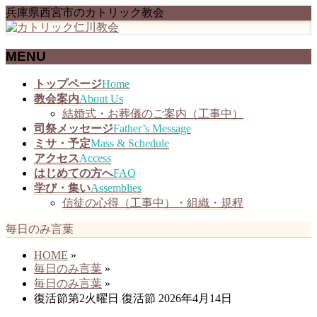
兵庫県西宮市のカトリック教会
MENU
メ
トップページ
Home
ニ
教会案内
About Us
ュ
結婚式・お葬儀のご案内（工事中）
ー
司祭メッセージ
Father’s Message
を
ミサ・予定
Mass & Schedule
飛
アクセス
Access
ば
はじめての方へ
FAQ
す
学び・集い
Assemblies
信徒の心得（工事中）・組織・規程
毎日のみ言葉
HOME
»
毎日のみ言葉
»
毎日のみ言葉
»
復活節第2火曜日 復活節 2026年4月14日