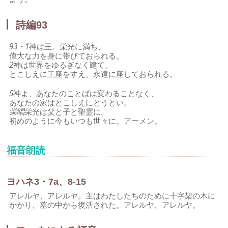
詩編93
93・1
神は王。栄光に満ち、
偉大な力を身に帯びておられる。
2
神は世界をゆるぎなく建て、
とこしえに王座をすえ、永遠に座しておられる。
5
神よ、あなたのことばは変わることなく、
あなたの家はとこしえにとうとい。
栄唱
栄光は父と子と聖霊に。
初めのように今もいつも世々に。アーメン。
福音朗読
ヨハネ3・7a、8-15
アレルヤ、アレルヤ。主はわたしたちのために十字架の木に
かかり、墓の中から復活された。アレルヤ、アレルヤ。