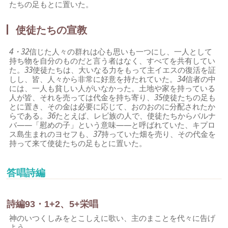
たちの足もとに置いた。
使徒たちの宣教
4・32
信じた人々の群れは心も思いも一つにし、一人として
持ち物を自分のものだと言う者はなく、すべてを共有してい
た。
33
使徒たちは、大いなる力をもって主イエスの復活を証
しし、皆、人々から非常に好意を持たれていた。
34
信者の中
には、一人も貧しい人がいなかった。土地や家を持っている
人が皆、それを売っては代金を持ち寄り、
35
使徒たちの足も
とに置き、その金は必要に応じて、おのおのに分配されたか
らである。
36
たとえば、レビ族の人で、使徒たちからバルナ
バ――「慰めの子」という意味――と呼ばれていた、キプロ
ス島生まれのヨセフも、
37
持っていた畑を売り、その代金を
持って来て使徒たちの足もとに置いた。
答唱詩編
詩編93・1+2、5+栄唱
神のいつくしみをとこしえに歌い、主のまことを代々に告げ
よう。