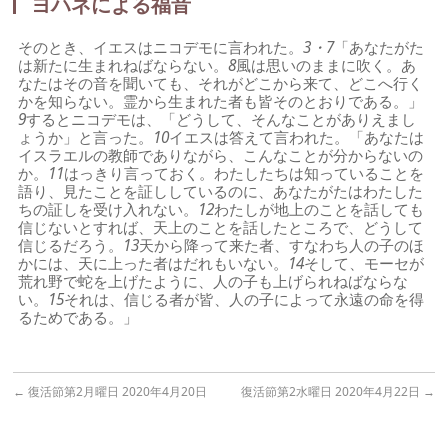
ヨハネによる福音
そのとき、イエスはニコデモに言われた。
3・7
「あなたがた
は新たに生まれねばならない。
8
風は思いのままに吹く。あ
なたはその音を聞いても、それがどこから来て、どこへ行く
かを知らない。霊から生まれた者も皆そのとおりである。」
9
するとニコデモは、「どうして、そんなことがありえまし
ょうか」と言った。
10
イエスは答えて言われた。「あなたは
イスラエルの教師でありながら、こんなことが分からないの
か。
11
はっきり言っておく。わたしたちは知っていることを
語り、見たことを証ししているのに、あなたがたはわたした
ちの証しを受け入れない。
12
わたしが地上のことを話しても
信じないとすれば、天上のことを話したところで、どうして
信じるだろう。
13
天から降って来た者、すなわち人の子のほ
かには、天に上った者はだれもいない。
14
そして、モーセが
荒れ野で蛇を上げたように、人の子も上げられねばならな
い。
15
それは、信じる者が皆、人の子によって永遠の命を得
るためである。」
←
復活節第2月曜日 2020年4月20日
復活節第2水曜日 2020年4月22日
→