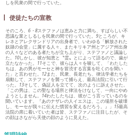
しを民衆の間で行っていた。
使徒たちの宣教
そのころ、
6・8
ステファノは恵みと力に満ち、すばらしい不
思議な業としるしを民衆の間で行っていた。
9
ところが、キ
レネとアレクサンドリアの出身者で、いわゆる「解放された
奴隷の会堂」に属する人々、またキリキア州とアジア州出身
の人々などのある者たちが立ち上がり、ステファノと議論し
た。
10
しかし、彼が知恵と〝霊〟とによって語るので、歯が
立たなかった。
11
そこで、彼らは人々を唆して、「わたした
ちは、あの男がモーセと神を冒涜する言葉を吐くのを聞い
た」と言わせた。
12
また、民衆、長老たち、律法学者たちを
扇動して、ステファノを襲って捕らえ、最高法院に引いて行
った。
13
そして、偽証人を立てて、次のように訴えさせた。
「この男は、この聖なる場所と律法をけなして、一向にやめ
ようとしません。
14
わたしたちは、彼がこう言っているのを
聞いています。『あのナザレの人イエスは、この場所を破壊
し、モーセが我々に伝えた慣習を変えるだろう。』」
15
最高
法院の席に着いていた者は皆、ステファノに注目したが、そ
の顔はさながら天使の顔のように見えた。
答唱詩編