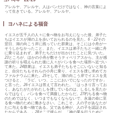
アレルヤ、アレルヤ。人はパンだけではなく、神の言葉によ
って生きている。アレルヤ、アレルヤ。
ヨハネによる福音
イエスが五千人の人々に食べ物をお与えになった後、弟子た
ちはイエスが湖の上を歩いておられるのを見た。
6・22
その
翌日、湖の向こう岸に残っていた群衆は、そこには小舟が一
そうしかなかったこと、また、イエスは弟子たちと一緒に舟
に乗り込まれず、弟子たちだけが出かけたことに気づいた。
23
ところが、ほかの小舟が数そうティベリアスから、主が感
謝の祈りを唱えられた後に人々がパンを食べた場所へ近づい
て来た。
24
群衆は、イエスも弟子たちもそこにいないと知る
と、自分たちもそれらの小舟に乗り、イエスを捜し求めてカ
ファルナウムに来た。
25
そして、湖の向こう岸でイエスを見
つけると、「ラビ、いつ、ここにおいでになったのですか」
と言った。
26
イエスは答えて言われた。「はっきり言ってお
く。あなたがたがわたしを捜しているのは、しるしを見たか
らではなく、パンを食べて満腹したからだ。
27
朽ちる食べ物
のためではなく、いつまでもなくならないで、永遠の命に至
る食べ物のために働きなさい。これこそ、人の子があなたが
たに与える食べ物である。父である神が、人の子を認証され
たからである。」
28
そこで彼らが、「神の業を行うために