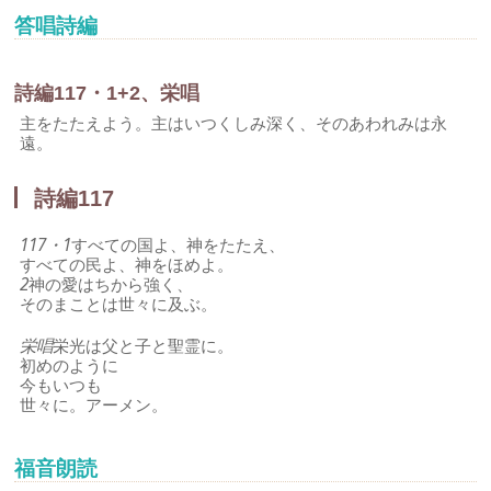
答唱詩編
詩編117・1+2、栄唱
主をたたえよう。主はいつくしみ深く、そのあわれみは永
遠。
詩編117
117・1
すべての国よ、神をたたえ、
すべての民よ、神をほめよ。
2
神の愛はちから強く、
そのまことは世々に及ぶ。
栄唱
栄光は父と子と聖霊に。
初めのように
今もいつも
世々に。アーメン。
福音朗読