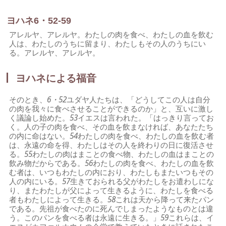
ヨハネ6・52-59
アレルヤ、アレルヤ。わたしの肉を食べ、わたしの血を飲む
人は、わたしのうちに留まり、わたしもその人のうちにい
る。アレルヤ、アレルヤ。
ヨハネによる福音
そのとき、
6・52
ユダヤ人たちは、「どうしてこの人は自分
の肉を我々に食べさせることができるのか」と、互いに激し
く議論し始めた。
53
イエスは言われた。「はっきり言ってお
く。人の子の肉を食べ、その血を飲まなければ、あなたたち
の内に命はない。
54
わたしの肉を食べ、わたしの血を飲む者
は、永遠の命を得、わたしはその人を終わりの日に復活させ
る。
55
わたしの肉はまことの食べ物、わたしの血はまことの
飲み物だからである。
56
わたしの肉を食べ、わたしの血を飲
む者は、いつもわたしの内におり、わたしもまたいつもその
人の内にいる。
57
生きておられる父がわたしをお遣わしにな
り、またわたしが父によって生きるように、わたしを食べる
者もわたしによって生きる。
58
これは天から降って来たパン
である。先祖が食べたのに死んでしまったようなものとは違
う。このパンを食べる者は永遠に生きる。」
59
これらは、イ