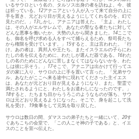
いるサウロという名の、タルソス出身の者を訪ねよ。今、彼
は祈っている。
12
アナニアという人が入って来て自分の上に
手を置き、元どおり目が見えるようにしてくれるのを、幻で
見たのだ。」
13
しかし、アナニアは答えた。「主よ、わたし
は、その人がエルサレムで、あなたの聖なる者たちに対して
どんな悪事を働いたか、大勢の人から聞きました。
14
ここで
も、御名を呼び求める人をすべて捕らえるため、祭司長たち
から権限を受けています。」
15
すると、主は言われた。「行
け。あの者は、異邦人や王たち、またイスラエルの子らにわ
たしの名を伝えるために、わたしが選んだ器である。
16
わた
しの名のためにどんなに苦しまなくてはならないかを、わた
しは彼に示そう。」
17
そこで、アナニアは出かけて行ってユ
ダの家に入り、サウロの上に手を置いて言った。「兄弟サウ
ル、あなたがここへ来る途中に現れてくださった主イエス
は、あなたが元どおり目が見えるようになり、また、聖霊で
満たされるようにと、わたしをお遣わしになったのです。」
18
すると、たちまち目からうろこのようなものが落ち、サウ
ロは元どおり見えるようになった。そこで、身を起こして洗
礼を受け、
19
食事をして元気を取り戻した。
サウロは数日の間、ダマスコの弟子たちと一緒にいて、
20
す
ぐあちこちの会堂で、「この人こそ神の子である」と、イエ
スのことを宣べ伝えた。