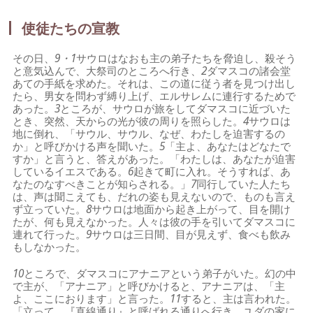
使徒たちの宣教
その日、
9・1
サウロはなおも主の弟子たちを脅迫し、殺そう
と意気込んで、大祭司のところへ行き、
2
ダマスコの諸会堂
あての手紙を求めた。それは、この道に従う者を見つけ出し
たら、男女を問わず縛り上げ、エルサレムに連行するためで
あった。
3
ところが、サウロが旅をしてダマスコに近づいた
とき、突然、天からの光が彼の周りを照らした。
4
サウロは
地に倒れ、「サウル、サウル、なぜ、わたしを迫害するの
か」と呼びかける声を聞いた。
5
「主よ、あなたはどなたで
すか」と言うと、答えがあった。「わたしは、あなたが迫害
しているイエスである。
6
起きて町に入れ。そうすれば、あ
なたのなすべきことが知らされる。」
7
同行していた人たち
は、声は聞こえても、だれの姿も見えないので、ものも言え
ず立っていた。
8
サウロは地面から起き上がって、目を開け
たが、何も見えなかった。人々は彼の手を引いてダマスコに
連れて行った。
9
サウロは三日間、目が見えず、食べも飲み
もしなかった。
10
ところで、ダマスコにアナニアという弟子がいた。幻の中
で主が、「アナニア」と呼びかけると、アナニアは、「主
よ、ここにおります」と言った。
11
すると、主は言われた。
「立って、『直線通り』と呼ばれる通りへ行き、ユダの家に