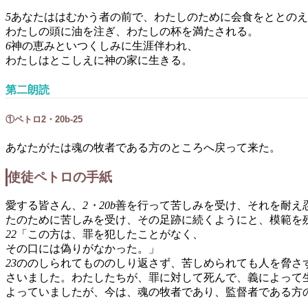
5
あなたははむかう者の前で、わたしのために会食をととのえ
わたしの頭に油を注ぎ、わたしの杯を満たされる。
6
神の恵みといつくしみに生涯伴われ、
わたしはとこしえに神の家に生きる。
第二朗読
①ペトロ2・20b-25
あなたがたは魂の牧者である方のところへ戻って来た。
使徒ペトロの手紙
愛する皆さん、
2・20b
善を行って苦しみを受け、それを耐え
たのために苦しみを受け、その足跡に続くようにと、模範を
22
「この方は、罪を犯したことがなく、
その口には偽りがなかった。」
23
ののしられてもののしり返さず、苦しめられても人を脅さ
さいました。わたしたちが、罪に対して死んで、義によって
よっていましたが、今は、魂の牧者であり、監督者である方