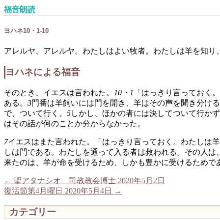
福音朗読
ヨハネ10・1-10
アレルヤ、アレルヤ。わたしはよい牧者。わたしは羊を知り
ヨハネによる福音
そのとき、イエスは言われた。
10・1
「はっきり言っておく。
ある。
3
門番は羊飼いには門を開き、羊はその声を聞き分ける
で、ついて行く。
5
しかし、ほかの者には決してついて行かず
はその話が何のことか分からなかった。
7
イエスはまた言われた。「はっきり言っておく。わたしは羊
しは門である。わたしを通って入る者は救われる。その人は
来たのは、羊が命を受けるため、しかも豊かに受けるためで
←
聖アタナシオ 司教教会博士 2020年5月2日
復活節第4月曜日 2020年5月4日
→
カテゴリー