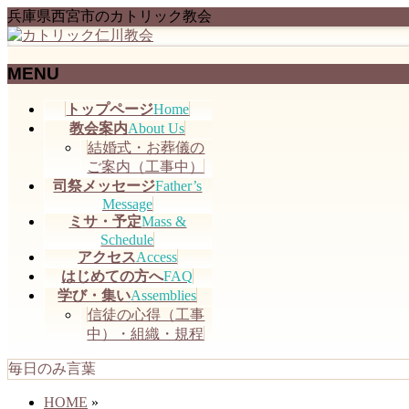
兵庫県西宮市のカトリック教会
MENU
メ
トップページ
Home
ニ
教会案内
About Us
ュ
結婚式・お葬儀の
ー
ご案内（工事中）
を
司祭メッセージ
Father’s
飛
Message
ミサ・予定
Mass &
ば
Schedule
す
アクセス
Access
はじめての方へ
FAQ
学び・集い
Assemblies
信徒の心得（工事
中）・組織・規程
毎日のみ言葉
HOME
»