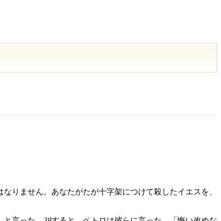
はなりません。あなたがたが十字架につけて殺したイエスを、
」と言った。
38
すると、ペトロは彼らに言った。「悔い改めな