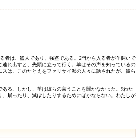
る者は、盗人であり、強盗である。
2
門から入る者が羊飼いで
て連れ出すと、先頭に立って行く。羊はその声を知っているの
エスは、このたとえをファリサイ派の人々に話されたが、彼ら
である。しかし、羊は彼らの言うことを聞かなかった。
9
わた
り、屠ったり、滅ぼしたりするためにほかならない。わたしが