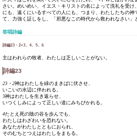
さい。めいめい、イエス・キリストの名によって洗礼を受け
にも、遠くにいるすべての人にも、つまり、わたしたちの神
て、力強く証しをし、「邪悪なこの時代から救われなさい」
答唱詩編
詩編23・2+3、4、5、6
主はわれらの牧者、わたしは乏しいことがない。
詩編23
23・2
神はわたしを緑のまきばに伏させ、
いこいの水辺に伴われる。
3神はわたしを生き返らせ、
いつくしみによって正しい道にみちびかれる。
4
たとえ死の陰の谷を歩んでも、
わたしはわざわいを恐れない。
あなたがわたしとともにおられ、
そのむちとつえはわたしをまもる。