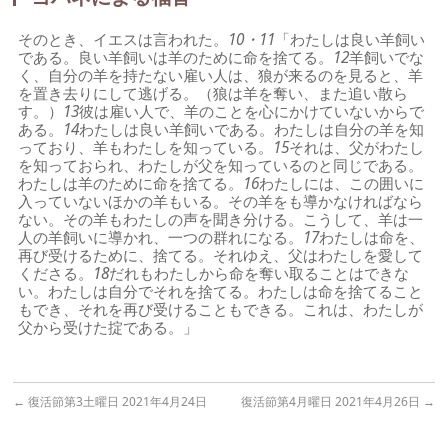
そのとき、イエスは言われた。
10・11
「わたしは良い羊飼い
である。良い羊飼いは羊のために命を捨てる。
12
羊飼いでな
く、自分の羊を持たない雇い人は、狼が来るのを見ると、羊
を置き去りにして逃げる。（狼は羊を奪い、また追い散ら
す。）
13
彼は雇い人で、羊のことを心にかけていないからで
ある。
14
わたしは良い羊飼いである。わたしは自分の羊を知
っており、羊もわたしを知っている。
15
それは、父がわたし
を知っておられ、わたしが父を知っているのと同じである。
わたしは羊のために命を捨てる。
16
わたしには、この囲いに
入っていないほかの羊もいる。その羊をも導かなければなら
ない。その羊もわたしの声を聞き分ける。こうして、羊は一
人の羊飼いに導かれ、一つの群れになる。
17
わたしは命を、
再び受けるために、捨てる。それゆえ、父はわたしを愛して
くださる。
18
だれもわたしから命を奪い取ることはできな
い。わたしは自分でそれを捨てる。わたしは命を捨てること
もでき、それを再び受けることもできる。これは、わたしが
父から受けた掟である。」
←
復活節第3土曜日 2021年4月24日
復活節第4月曜日 2021年4月26日
→