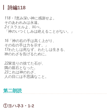
詩編118
118・1
恵み深い神に感謝せよ。
そのあわれみは永遠。
2
イスラエルよ、叫べ。
「神のいつくしみは絶えることがない。」
16
「神の右の手は高く上がり、
その右の手は力を示す。」
17
わたしは死なず、わたしは生きる、
神のわざを告げるために。
22
家造りの捨てた石が、
隅の親石となった。
23
これは神のわざ、
人の目には不思議なこと。
第二朗読
①ヨハネ3・1-2