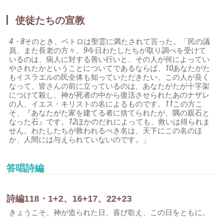
使徒たちの宣教
4・8
そのとき、ペトロは聖霊に満たされて言った。「民の議
員、また長老の方々、
9
今日わたしたちが取り調べを受けて
いるのは、病人に対する善い行いと、その人が何によってい
やされたかということについてであるならば、
10
あなたがた
もイスラエルの民全体も知っていただきたい。この人が良く
なって、皆さんの前に立っているのは、あなたがたが十字架
につけて殺し、神が死者の中から復活させられたあのナザレ
の人、イエス・キリストの名によるものです。
11
この方こ
そ、『あなたがた家を建てる者に捨てられたが、隅の親石と
なった石』です。
12
ほかのだれによっても、救いは得られま
せん。わたしたちが救われるべき名は、天下にこの名のほ
か、人間には与えられていないのです。」
答唱詩編
詩編118・1+2、16+17、22+23
きょうこそ、神が造られた日、喜び歌え、この日をともに。