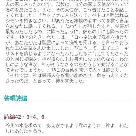
人の家に入ったのです。
13
彼は、自分の家に天使が立ってい
るのを見たこと、また、その天使が、こう告げたことを話し
てくれました。『ヤッファに人を送って、ペトロと呼ばれる
シモンを招きなさい。
14
あなたと家族の者すべてを救う言葉
をあなたに話してくれる。』
15
わたしが話しだすと、聖霊が
最初わたしたちの上に降ったように、彼らの上にも降ったの
です。
16
そのとき、わたしは、『ヨハネは水で洗礼を授けた
が、あなたがたは聖霊によって洗礼を受ける』と言っておら
れた主の言葉を思い出しました。
17
こうして、主イエス・キ
リストを信じるようになったわたしたちに与えてくださった
のと同じ賜物を、神が彼らにもお与えになったのなら、わた
しのような者が、神がそうなさるのをどうして妨げることが
できたでしょうか。」
18
この言葉を聞いて人々は静まり、
「それでは、神は異邦人をも悔い改めさせ、命を与えてくだ
さったのだ」と言って、神を賛美した。
答唱詩編
詩編42・3+4、6
谷川の水を求めて、あえぎさまよう鹿のように、神よ、わた
しはあなたを慕う。