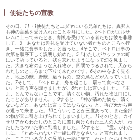
使徒たちの宣教
その日、
11・1
使徒たちとユダヤにいる兄弟たちは、異邦人
も神の言葉を受け入れたことを耳にした。
2
ペトロがエルサ
レムに上って来たとき、割礼を受けている者たちは彼を非難
して、
3
「あなたは割礼を受けていない者たちのところへ行
き、一緒に食事をした」と言った。
4
そこで、ペトロは事の
次第を順序正しく説明し始めた。
5
「わたしがヤッファの町
にいて祈っていると、我を忘れたようになって幻を見まし
た。大きな布のような入れ物が、四隅でつるされて、天から
わたしのところまで下りて来たのです。
6
その中をよく見る
と、地上の獣、野獣、這うもの、空の鳥などが入っていまし
た。
7
そして、『ペトロよ、身を起こし、屠って食べなさ
い』と言う声を聞きましたが、
8
わたしは言いました。『主
よ、とんでもないことです。清くない物、汚れた物は口にし
たことがありません。』
9
すると、『神が清めた物を、清く
ないなどと、あなたは言ってはならない』と、再び天から声
が返って来ました。
10
こういうことが三度あって、また全部
の物が天に引き上げられてしまいました。
11
そのとき、カイ
サリアからわたしのところに差し向けられた三人の人が、わ
たしたちのいた家に到着しました。
12
すると、〝霊〟がわた
しに、『ためらわないで一緒に行きなさい』と言われまし
た。ここにいる六人の兄弟も一緒に来て、わたしたちはその