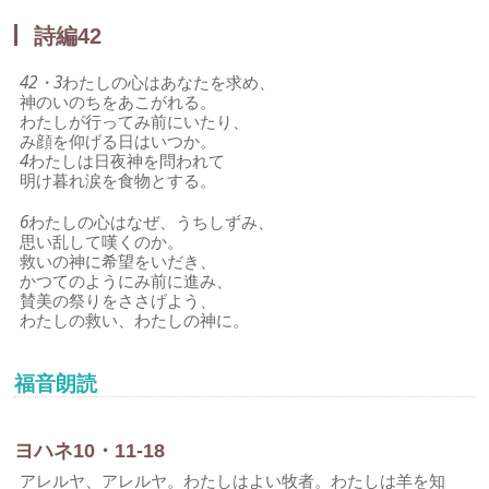
詩編42
42・3
わたしの心はあなたを求め、
神のいのちをあこがれる。
わたしが行ってみ前にいたり、
み顔を仰げる日はいつか。
4
わたしは日夜神を問われて
明け暮れ涙を食物とする。
6
わたしの心はなぜ、うちしずみ、
思い乱して嘆くのか。
救いの神に希望をいだき、
かつてのようにみ前に進み、
賛美の祭りをささげよう、
わたしの救い、わたしの神に。
福音朗読
ヨハネ10・11-18
アレルヤ、アレルヤ。わたしはよい牧者。わたしは羊を知