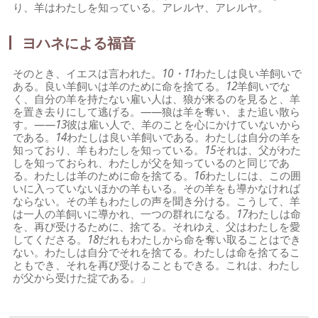
り、羊はわたしを知っている。アレルヤ、アレルヤ。
ヨハネによる福音
そのとき、イエスは言われた。
10・11
わたしは良い羊飼いで
ある。良い羊飼いは羊のために命を捨てる。
12
羊飼いでな
く、自分の羊を持たない雇い人は、狼が来るのを見ると、羊
を置き去りにして逃げる。――狼は羊を奪い、また追い散ら
す。――
13
彼は雇い人で、羊のことを心にかけていないから
である。
14
わたしは良い羊飼いである。わたしは自分の羊を
知っており、羊もわたしを知っている。
15
それは、父がわた
しを知っておられ、わたしが父を知っているのと同じであ
る。わたしは羊のために命を捨てる。
16
わたしには、この囲
いに入っていないほかの羊もいる。その羊をも導かなければ
ならない。その羊もわたしの声を聞き分ける。こうして、羊
は一人の羊飼いに導かれ、一つの群れになる。
17
わたしは命
を、再び受けるために、捨てる。それゆえ、父はわたしを愛
してくださる。
18
だれもわたしから命を奪い取ることはでき
ない。わたしは自分でそれを捨てる。わたしは命を捨てるこ
ともでき、それを再び受けることもできる。これは、わたし
が父から受けた掟である。」