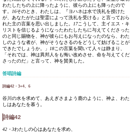
わたしたちの上に降ったように、彼らの上にも降ったので
す。
16
そのとき、わたしは、『ヨハネは水で洗礼を授けた
が、あなたがたは聖霊によって洗礼を受ける』と言っておら
れた主の言葉を思い出しました。
17
こうして、主イエス・キ
リストを信じるようになったわたしたちに与えてくださった
のと同じ賜物を、神が彼らにもお与えになったのなら、わた
しのような者が、神がそうなさるのをどうして妨げることが
できたでしょうか。」
18
この言葉を聞いて人々は静まり、
「それでは、神は異邦人をも悔い改めさせ、命を与えてくだ
さったのだ」と言って、神を賛美した。
答唱詩編
詩編42・3+4、6
谷川の水を求めて、あえぎさまよう鹿のように、神よ、わた
しはあなたを慕う。
詩編42
42・3
わたしの心はあなたを求め、