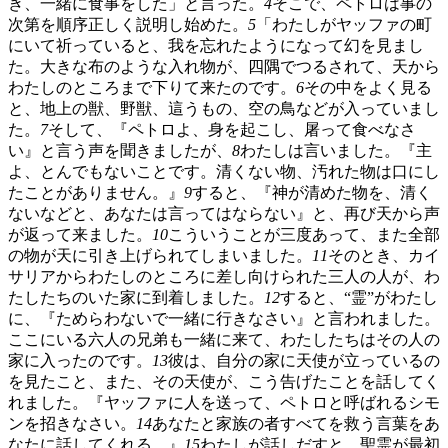
き、一緒に食事をした」と言った。
4
そこで、ペトロは事の
次第を順序正しく説明し始めた。
5
「わたしがヤッファの町
にいて祈っていると、我を忘れたようになって幻を見まし
た。大きな布のような入れ物が、四隅でつるされて、天から
わたしのところまで下りて来たのです。
6
その中をよく見る
と、地上の獣、野獣、這うもの、空の鳥などが入っていまし
た。
7
そして、『ペトロよ、身を起こし、屠って食べなさ
い』と言う声を聞きましたが、
8
わたしは言いました。『主
よ、とんでもないことです。清くない物、汚れた物は口にし
たことがありません。』
9
すると、『神が清めた物を、清く
ないなどと、あなたは言ってはならない』と、再び天から声
が返って来ました。
10
こういうことが三度あって、また全部
の物が天に引き上げられてしまいました。
11
そのとき、カイ
サリアからわたしのところに差し向けられた三人の人が、わ
たしたちのいた家に到着しました。
12
すると、“霊”がわたし
に、『ためらわないで一緒に行きなさい』と言われました。
ここにいる六人の兄弟も一緒に来て、わたしたちはその人の
家に入ったのです。
13
彼は、自分の家に天使が立っているの
を見たこと、また、その天使が、こう告げたことを話してく
れました。『ヤッファに人を送って、ペトロと呼ばれるシモ
ンを招きなさい。
14
あなたと家族の者すべてを救う言葉をあ
なたに話してくれる。』
15
わたしが話しだすと、聖霊が最初