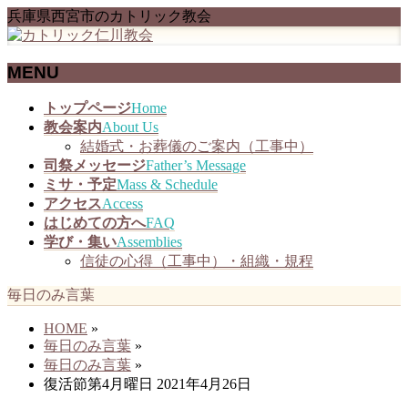
兵庫県西宮市のカトリック教会
MENU
メ
トップページ
Home
ニ
教会案内
About Us
ュ
結婚式・お葬儀のご案内（工事中）
ー
司祭メッセージ
Father’s Message
を
ミサ・予定
Mass & Schedule
飛
アクセス
Access
ば
はじめての方へ
FAQ
す
学び・集い
Assemblies
信徒の心得（工事中）・組織・規程
毎日のみ言葉
HOME
»
毎日のみ言葉
»
毎日のみ言葉
»
復活節第4月曜日 2021年4月26日