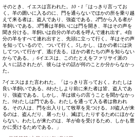
そのとき、イエスは言われた。
10・1
「はっきり言ってお
く。羊の囲いに入るのに、門を通らないでほかの所を乗り越
えて来る者は、盗人であり、強盗である。
2
門から入る者が
羊飼いである。
3
門番は羊飼いには門を開き、羊はその声を
聞き分ける。羊飼いは自分の羊の名を呼んで連れ出す。
4
自
分の羊をすべて連れ出すと、先頭に立って行く。羊はその声
を知っているので、ついて行く。
5
しかし、ほかの者には決
してついて行かず、逃げ去る。ほかの者たちの声を知らない
からである。」
6
イエスは、このたとえをファリサイ派の
人々に話されたが、彼らはその話が何のことか分からなかっ
た。
7
イエスはまた言われた。「はっきり言っておく。わたしは
良い羊飼いである。
8
わたしより前に来た者は皆、盗人であ
り、強盗である。しかし、羊は彼らの言うことを聞かなかっ
た。
9
わたしは門である。わたしを通って入る者は救われ
る。その人は、門を出入りして牧草を見つける。
10
盗人が来
るのは、盗んだり、屠ったり、滅ぼしたりするためにほかな
らない。わたしが来たのは、羊が命を受けるため、しかも豊
かに受けるためである。」