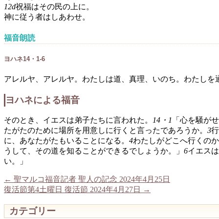
12d
祝福はその民の上に。
神に従う者はしあわせ。
福音朗読
ヨハネ14・1-6
アレルヤ、アレルヤ。わたしは道、真理、いのち。わたしを
ヨハネによる福音
そのとき、イエスは弟子たちに言われた。
14・1
「心を騒がせ
たがたのために場所を用意しに行くと言ったであろうか。
3
行
に、あなたがたもいることになる。
4
わたしがどこへ行くのか
うして、その道を知ることができるでしょうか。」
6
イエスは
い。」
←
聖マルコ福音記者 聖人の記念 2024年4月25日
復活節第4土曜日 復活節 2024年4月27日
→
カテゴリー