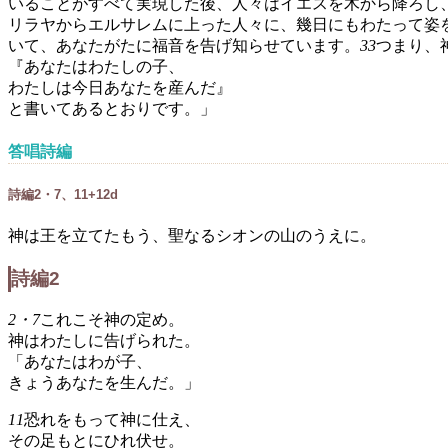
いることがすべて実現した後、人々はイエスを木から降ろし
リラヤからエルサレムに上った人々に、幾日にもわたって姿
いて、あなたがたに福音を告げ知らせています。
33
つまり、
『あなたはわたしの子、
わたしは今日あなたを産んだ』
と書いてあるとおりです。」
答唱詩編
詩編2・7、11+12d
神は王を立てたもう、聖なるシオンの山のうえに。
詩編2
2・7
これこそ神の定め。
神はわたしに告げられた。
「あなたはわが子、
きょうあなたを生んだ。」
11
恐れをもって神に仕え、
その足もとにひれ伏せ。