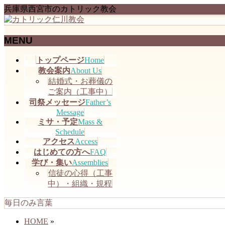
兵庫県西宮市のカトリック教会
MENU
メ
トップページ
Home
ニ
教会案内
About Us
ュ
結婚式・お葬儀の
ー
ご案内（工事中）
を
司祭メッセージ
Father’s
飛
Message
ミサ・予定
Mass &
ば
Schedule
す
アクセス
Access
はじめての方へ
FAQ
学び・集い
Assemblies
信徒の心得（工事
中）・組織・規程
毎日のみ言葉
HOME
»