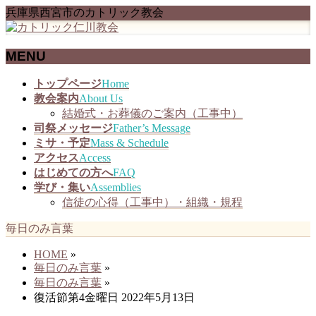
兵庫県西宮市のカトリック教会
MENU
メ
トップページ
Home
ニ
教会案内
About Us
ュ
結婚式・お葬儀のご案内（工事中）
ー
司祭メッセージ
Father’s Message
を
ミサ・予定
Mass & Schedule
飛
アクセス
Access
ば
はじめての方へ
FAQ
す
学び・集い
Assemblies
信徒の心得（工事中）・組織・規程
毎日のみ言葉
HOME
»
毎日のみ言葉
»
毎日のみ言葉
»
復活節第4金曜日 2022年5月13日