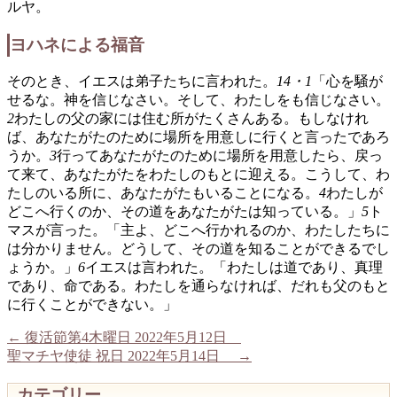
ルヤ。
ヨハネによる福音
そのとき、イエスは弟子たちに言われた。
14・1
「心を騒が
せるな。神を信じなさい。そして、わたしをも信じなさい。
2
わたしの父の家には住む所がたくさんある。もしなけれ
ば、あなたがたのために場所を用意しに行くと言ったであろ
うか。
3
行ってあなたがたのために場所を用意したら、戻っ
て来て、あなたがたをわたしのもとに迎える。こうして、わ
たしのいる所に、あなたがたもいることになる。
4
わたしが
どこへ行くのか、その道をあなたがたは知っている。」
5
ト
マスが言った。「主よ、どこへ行かれるのか、わたしたちに
は分かりません。どうして、その道を知ることができるでし
ょうか。」
6
イエスは言われた。「わたしは道であり、真理
であり、命である。わたしを通らなければ、だれも父のもと
に行くことができない。」
←
復活節第4木曜日 2022年5月12日
聖マチヤ使徒 祝日 2022年5月14日
→
カテゴリー