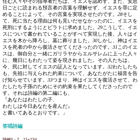
住む人々やその指導者たちは、イエスを認めず、また、安息
日ごとに読まれる預言者の言葉を理解せず、イエスを罪に定
めることによって、その言葉を実現させたのです。
28
そし
て、死に当たる理由は何も見いだせなかったのに、イエスを
死刑にするようにとピラトに求めました。
29
こうして、イエ
スについて書かれていることがすべて実現した後、人々はイ
エスを木から降ろし、墓に葬りました。
30
しかし、神はイエ
スを死者の中から復活させてくださったのです。
31
このイエ
スは、御自分と一緒にガリラヤからエルサレムに上った人々
に、幾日にもわたって姿を現されました。その人たちは、
今、民に対してイエスの証人となっています。
32
わたしたち
も、先祖に与えられた約束について、あなたがたに福音を告
げ知らせています。
33
つまり、神はイエスを復活させて、わ
たしたち子孫のためにその約束を果たしてくださったので
す。それは詩編の第二編にも、
『あなたはわたしの子、
わたしは今日あなたを産んだ』
と書いてあるとおりです。」
答唱詩編
詩編2・7、11+12d