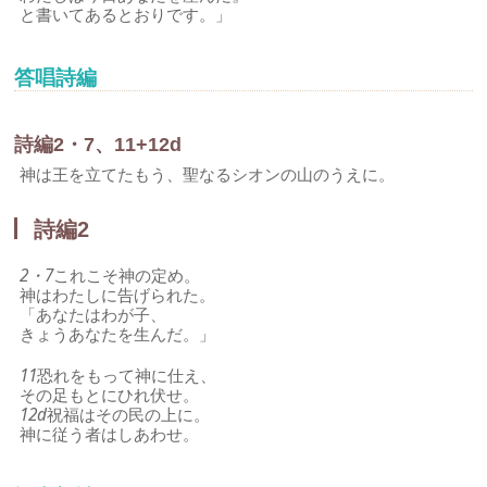
と書いてあるとおりです。」
答唱詩編
詩編2・7、11+12d
神は王を立てたもう、聖なるシオンの山のうえに。
詩編2
2・7
これこそ神の定め。
神はわたしに告げられた。
「あなたはわが子、
きょうあなたを生んだ。」
11
恐れをもって神に仕え、
その足もとにひれ伏せ。
12d
祝福はその民の上に。
神に従う者はしあわせ。