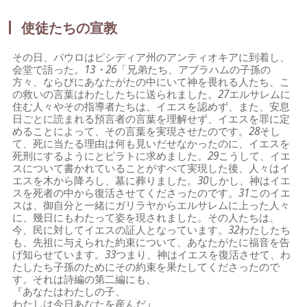
使徒たちの宣教
その日、パウロはピシディア州のアンティオキアに到着し、
会堂で語った。
13・26
「兄弟たち、アブラハムの子孫の
方々、ならびにあなたがたの中にいて神を畏れる人たち、こ
の救いの言葉はわたしたちに送られました。
27
エルサレムに
住む人々やその指導者たちは、イエスを認めず、また、安息
日ごとに読まれる預言者の言葉を理解せず、イエスを罪に定
めることによって、その言葉を実現させたのです。
28
そし
て、死に当たる理由は何も見いだせなかったのに、イエスを
死刑にするようにとピラトに求めました。
29
こうして、イエ
スについて書かれていることがすべて実現した後、人々はイ
エスを木から降ろし、墓に葬りました。
30
しかし、神はイエ
スを死者の中から復活させてくださったのです。
31
このイエ
スは、御自分と一緒にガリラヤからエルサレムに上った人々
に、幾日にもわたって姿を現されました。その人たちは、
今、民に対してイエスの証人となっています。
32
わたしたち
も、先祖に与えられた約束について、あなたがたに福音を告
げ知らせています。
33
つまり、神はイエスを復活させて、わ
たしたち子孫のためにその約束を果たしてくださったので
す。それは詩編の第二編にも、
『あなたはわたしの子、
わたしは今日あなたを産んだ』