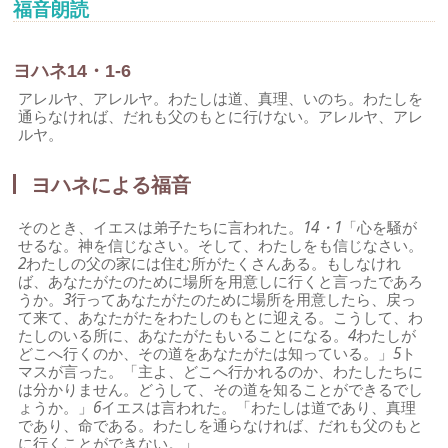
福音朗読
ヨハネ14・1-6
アレルヤ、アレルヤ。わたしは道、真理、いのち。わたしを
通らなければ、だれも父のもとに行けない。アレルヤ、アレ
ルヤ。
ヨハネによる福音
そのとき、イエスは弟子たちに言われた。
14・1
「心を騒が
せるな。神を信じなさい。そして、わたしをも信じなさい。
2
わたしの父の家には住む所がたくさんある。もしなけれ
ば、あなたがたのために場所を用意しに行くと言ったであろ
うか。
3
行ってあなたがたのために場所を用意したら、戻っ
て来て、あなたがたをわたしのもとに迎える。こうして、わ
たしのいる所に、あなたがたもいることになる。
4
わたしが
どこへ行くのか、その道をあなたがたは知っている。」
5
ト
マスが言った。「主よ、どこへ行かれるのか、わたしたちに
は分かりません。どうして、その道を知ることができるでし
ょうか。」
6
イエスは言われた。「わたしは道であり、真理
であり、命である。わたしを通らなければ、だれも父のもと
に行くことができない。」