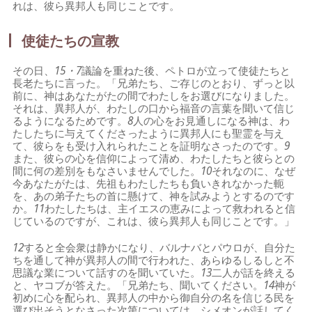
れは、彼ら異邦人も同じことです。
使徒たちの宣教
その日、
15・7
議論を重ねた後、ペトロが立って使徒たちと
長老たちに言った。「兄弟たち、ご存じのとおり、ずっと以
前に、神はあなたがたの間でわたしをお選びになりました。
それは、異邦人が、わたしの口から福音の言葉を聞いて信じ
るようになるためです。
8
人の心をお見通しになる神は、わ
たしたちに与えてくださったように異邦人にも聖霊を与え
て、彼らをも受け入れられたことを証明なさったのです。
9
また、彼らの心を信仰によって清め、わたしたちと彼らとの
間に何の差別をもなさいませんでした。
10
それなのに、なぜ
今あなたがたは、先祖もわたしたちも負いきれなかった軛
を、あの弟子たちの首に懸けて、神を試みようとするのです
か。
11
わたしたちは、主イエスの恵みによって救われると信
じているのですが、これは、彼ら異邦人も同じことです。」
12
すると全会衆は静かになり、バルナバとパウロが、自分た
ちを通して神が異邦人の間で行われた、あらゆるしるしと不
思議な業について話すのを聞いていた。
13
二人が話を終える
と、ヤコブが答えた。「兄弟たち、聞いてください。
14
神が
初めに心を配られ、異邦人の中から御自分の名を信じる民を
選び出そうとなさった次第については、シメオンが話してく