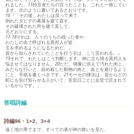
れました。
15
預言者たちの言ったことも、これと一致してい
ます。次のように書いてあるとおりです。
16
『「その後、わたしは戻って来て、
倒れたダビデの幕屋を建て直す。
その破壊された所を建て直して、
元どおりにする。
17-18
それは、人々のうちの残った者や、
わたしの名で呼ばれる異邦人が皆、
主を求めるようになるためだ。」
昔から知らされていたことを行う主は、こう言われる。』
19
それで、わたしはこう判断します。神に立ち帰る異邦人を
悩ませてはなりません。
20
ただ、偶像に供えて汚れた肉と、
みだらな行いと、絞め殺した動物の肉と、血とを避けるよう
にと、手紙を書くべきです。
21
モーセの律法は、昔からどの
町にも告げ知らせる人がいて、安息日ごとに会堂で読まれて
いるからです。」
答唱詩編
詩編96・1+2、3+4
遠く地の果てまで、すべての者が神の救いを見た。