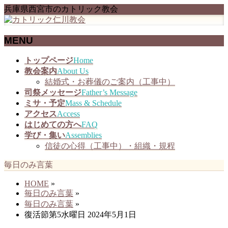
兵庫県西宮市のカトリック教会
MENU
メ
トップページ
Home
ニ
教会案内
About Us
ュ
結婚式・お葬儀のご案内（工事中）
ー
司祭メッセージ
Father’s Message
を
ミサ・予定
Mass & Schedule
飛
アクセス
Access
ば
はじめての方へ
FAQ
す
学び・集い
Assemblies
信徒の心得（工事中）・組織・規程
毎日のみ言葉
HOME
»
毎日のみ言葉
»
毎日のみ言葉
»
復活節第5水曜日 2024年5月1日