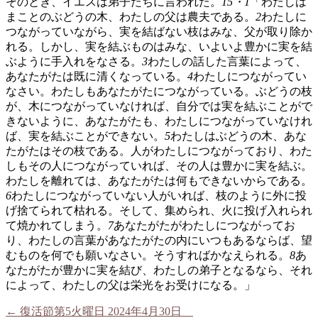
そのとき、イエスは弟子たちに言われた。
15・1
「わたしは
まことのぶどうの木、わたしの父は農夫である。
2
わたしに
つながっていながら、実を結ばない枝はみな、父が取り除か
れる。しかし、実を結ぶものはみな、いよいよ豊かに実を結
ぶように手入れをなさる。
3
わたしの話した言葉によって、
あなたがたは既に清くなっている。
4
わたしにつながってい
なさい。わたしもあなたがたにつながっている。ぶどうの枝
が、木につながっていなければ、自分では実を結ぶことがで
きないように、あなたがたも、わたしにつながっていなけれ
ば、実を結ぶことができない。
5
わたしはぶどうの木、あな
たがたはその枝である。人がわたしにつながっており、わた
しもその人につながっていれば、その人は豊かに実を結ぶ。
わたしを離れては、あなたがたは何もできないからである。
6
わたしにつながっていない人がいれば、枝のように外に投
げ捨てられて枯れる。そして、集められ、火に投げ入れられ
て焼かれてしまう。
7
あなたがたがわたしにつながってお
り、わたしの言葉があなたがたの内にいつもあるならば、望
むものを何でも願いなさい。そうすればかなえられる。
8
あ
なたがたが豊かに実を結び、わたしの弟子となるなら、それ
によって、わたしの父は栄光をお受けになる。」
←
復活節第5火曜日 2024年4月30日