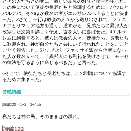
とその人たちとの間に、激しい意見の対立と論争が生じた。
この件について使徒や長老たちと協議するために、パウロと
バルナバ、そのほか数名の者がエルサレムへ上ることに決ま
った。
3
さて、一行は教会の人々から送り出されて、フェニ
キアとサマリア地方を通り、道すがら、兄弟たちに異邦人が
改宗した次第を詳しく伝え、皆を大いに喜ばせた。
4
エルサ
レムに到着すると、彼らは教会の人々、使徒たち、長老たち
に歓迎され、神が自分たちと共にいて行われたことを、こと
ごとく報告した。
5
ところが、ファリサイ派から信者になっ
た人が数名立って、「異邦人にも割礼を受けさせて、モーセ
の律法を守るように命じるべきだ」と言った。
6
そこで、使徒たちと長老たちは、この問題について協議す
るために集まった。
答唱詩編
詩編122・1+2、3+4ab
私たちは神の民、そのまきばの群れ。
詩編122