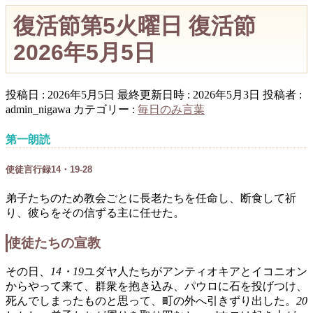
復活節第5火曜日 復活節
2026年5月5日
投稿日 : 2026年5月5日
最終更新日時 : 2026年5月3日
投稿者 :
admin_nigawa
カテゴリー :
毎日のみ言葉
第一朗読
使徒言行録14・19-28
弟子たちのため教会ごとに長老たちを任命し、断食して祈
り、彼らをその信ずる主に任せた。
使徒たちの宣教
その日、
14・19
ユダヤ人たちがアンティオキアとイコニオン
からやって来て、群衆を抱き込み、パウロに石を投げつけ、
死んでしまったものと思って、町の外へ引きずり出した。
20