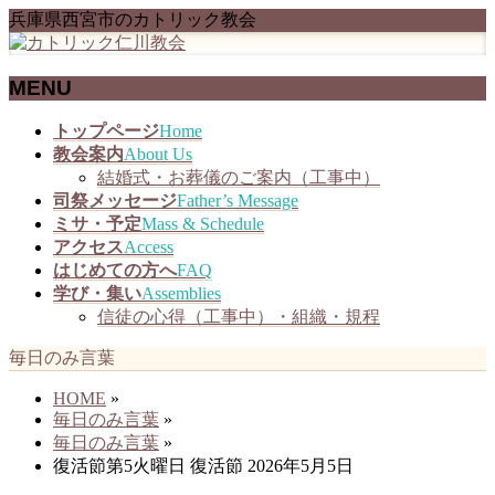
兵庫県西宮市のカトリック教会
MENU
メ
トップページ
Home
ニ
教会案内
About Us
ュ
結婚式・お葬儀のご案内（工事中）
ー
司祭メッセージ
Father’s Message
を
ミサ・予定
Mass & Schedule
飛
アクセス
Access
ば
はじめての方へ
FAQ
す
学び・集い
Assemblies
信徒の心得（工事中）・組織・規程
毎日のみ言葉
HOME
»
毎日のみ言葉
»
毎日のみ言葉
»
復活節第5火曜日 復活節 2026年5月5日