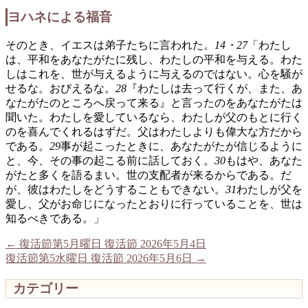
ヨハネによる福音
そのとき、イエスは弟子たちに言われた。
14・27
「わたし
は、平和をあなたがたに残し、わたしの平和を与える。わた
しはこれを、世が与えるように与えるのではない。心を騒が
せるな。おびえるな。
28
『わたしは去って行くが、また、あ
なたがたのところへ戻って来る』と言ったのをあなたがたは
聞いた。わたしを愛しているなら、わたしが父のもとに行く
のを喜んでくれるはずだ。父はわたしよりも偉大な方だから
である。
29
事が起こったときに、あなたがたが信じるように
と、今、その事の起こる前に話しておく。
30
もはや、あなた
がたと多くを語るまい。世の支配者が来るからである。だ
が、彼はわたしをどうすることもできない。
31
わたしが父を
愛し、父がお命じになったとおりに行っていることを、世は
知るべきである。」
←
復活節第5月曜日 復活節 2026年5月4日
復活節第5水曜日 復活節 2026年5月6日
→
カテゴリー