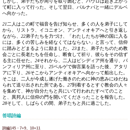
しかし、弟子たちが周りを取り囲むと、パウロは起き上がっ
て町に入って行った。そして翌日、バルナバと一緒にデルベ
へ向かった。
21
二人はこの町で福音を告げ知らせ、多くの人を弟子にして
から、リストラ、イコニオン、アンティオキアへと引き返し
ながら、
22
弟子たちを力づけ、「わたしたちが神の国に入る
には、多くの苦しみを経なくてはならない」と言って、信仰
に踏みとどまるように励ました。
23
また、弟子たちのため教
会ごとに長老たちを任命し、断食して祈り、彼らをその信ず
る主に任せた。
24
それから、二人はピシディア州を通り、パ
ンフィリア州に至り、
25
ペルゲで御言葉を語った後、アタリ
アに下り、
26
そこからアンティオキアへ向かって船出した。
そこは、二人が今成し遂げた働きのために神の恵みにゆだね
られて送り出された所である。
27
到着するとすぐ教会の人々
を集めて、神が自分たちと共にいて行われたすべてのこと
と、異邦人に信仰の門を開いてくださったことを報告した。
28
そして、しばらくの間、弟子たちと共に過ごした。
答唱詩編
詩編145・7+9、10+11