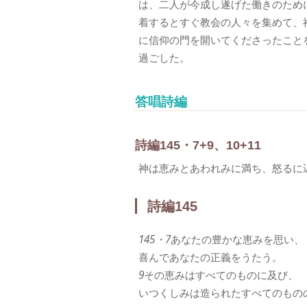
は、二人が今成し遂げた働きのため
着するとすぐ教会の人々を集めて、
に信仰の門を開いてくださったこと
過ごした。
答唱詩編
詩編145・7+9、10+11
神は恵みとあわれみに満ち、怒るに
詩編145
145・7
あなたの豊かな恵みを思い、
喜んであなたの正義をうたう。
9
その恵みはすべてのものに及び、
いつくしみは造られたすべてのもの