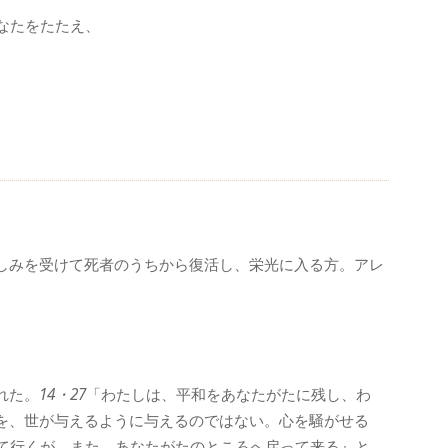
なたをたたえ、
しみを受けて死者のうちから復活し、栄光に入る方。アレ
れた。
14・27
「わたしは、平和をあなたがたに残し、わ
を、世が与えるように与えるのではない。心を騒がせる
て行くが、また、あなたがたのところへ戻って来る』と