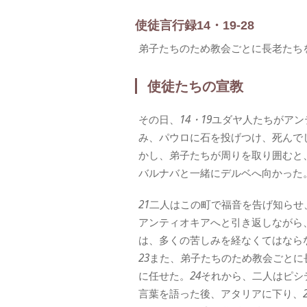
使徒言行録14・19-28
弟子たちのため教会ごとに長老たち
使徒たちの宣教
その日、
14・19
ユダヤ人たちがアン
み、パウロに石を投げつけ、死んで
かし、弟子たちが周りを取り囲むと
バルナバと一緒にデルベへ向かった
21
二人はこの町で福音を告げ知らせ
アンティオキアへと引き返しながら
は、多くの苦しみを経なくてはなら
23
また、弟子たちのため教会ごとに
に任せた。
24
それから、二人はピシ
言葉を語った後、アタリアに下り、