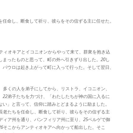
を任命し、断食して祈り、彼らをその信ずる主に任せた。
ティオキアとイコニオンからやって来て、群衆を抱き込
しまったものと思って、町の外へ引きずり出した。
20
し
、パウロは起き上がって町に入って行った。そして翌日、
。
、多くの人を弟子にしてから、リストラ、イコニオン、
、
22
弟子たちを力づけ、「わたしたちが神の国に入るに
ない」と言って、信仰に踏みとどまるように励ました。
長老たちを任命し、断食して祈り、彼らをその信ずる主
ディア州を通り、パンフィリア州に至り、
25
ペルゲで御
26
そこからアンティオキアへ向かって船出した。そこ