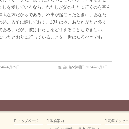
たしを愛しているなら、わたしが父のもとに行くのを喜ん
偉大な方だからである。
29
事が起こったときに、あなた
の起こる前に話しておく。
30
もはや、あなたがたと多く
である。だが、彼はわたしをどうすることもできない。
なったとおりに行っていることを、世は知るべきであ
4年4月29日
復活節第5水曜日 2024年5月1日
→
トップページ
教会案内
司祭メッセー
結婚式・お葬儀のご案内（工事中）