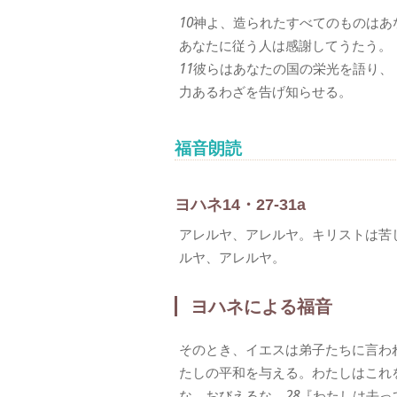
10
神よ、造られたすべてのものはあ
あなたに従う人は感謝してうたう。
11
彼らはあなたの国の栄光を語り、
力あるわざを告げ知らせる。
福音朗読
ヨハネ14・27-31a
アレルヤ、アレルヤ。キリストは苦
ルヤ、アレルヤ。
ヨハネによる福音
そのとき、イエスは弟子たちに言わ
たしの平和を与える。わたしはこれ
な。おびえるな。
28
『わたしは去っ