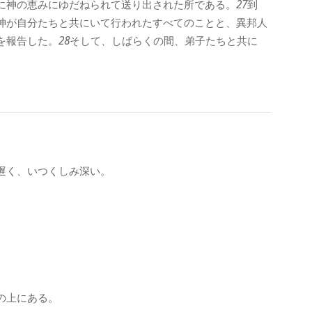
に神の恵みにゆだねられて送り出された所である。
27
到
神が自分たちと共にいて行われたすべてのことと、異邦人
を報告した。
28
そして、しばらくの間、弟子たちと共に
遅く、いつくしみ深い。
の上にある。