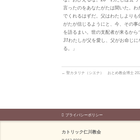
言ったのをあなたがたは聞いた。わ
でくれるはずだ。父はわたしよりも
がたが信じるようにと、今、その事
を語るまい。世の支配者が来るから
31
わたしが父を愛し、父がお命じに
る。」
←
聖カタリナ（シエナ） おとめ教会博士 202
プライバシーポリシー
カトリック仁川教会