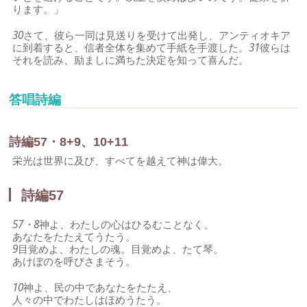
ります。」
30
さて、彼ら一同は見送りを受けて出発し、アンティオキア
に到着すると、信者全体を集めて手紙を手渡した。
31
彼らは
それを読み、励ましに満ちた決定を知って喜んだ。
答唱詩編
詩編57・8+9、10+11
栄光は世界に及び、すべてを越えて神は偉大。
詩編57
57・8
神よ、わたしの心はひるむことなく、
あなたをたたえてうたう。
9
目覚めよ、わたしの魂。目覚めよ、たて琴。
あけぼのを呼びさまそう。
10
神よ、民の中であなたをたたえ、
人々の中でわたしはほめうたう。