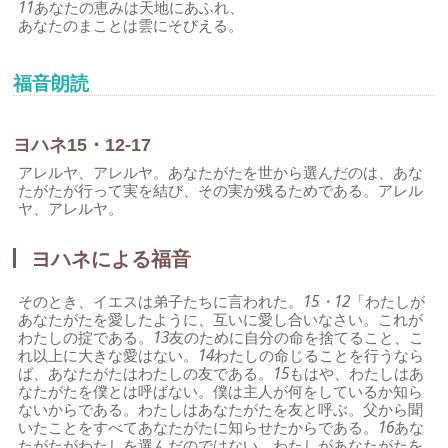
11
あなたの恵みは天地にあふれ、
あなたのまことは雲にそびえる。
福音朗読
ヨハネ15・12-17
アレルヤ、アレルヤ。あなたがたを世から選んだのは、あな
たがたが行って実を結び、その実が残るためである。アレル
ヤ、アレルヤ。
ヨハネによる福音
そのとき、イエスは弟子たちに言われた。
15・12
「わたしが
あなたがたを愛したように、互いに愛し合いなさい。これが
わたしの掟である。
13
友のために自分の命を捨てること、こ
れ以上に大きな愛はない。
14
わたしの命じることを行うなら
ば、あなたがたはわたしの友である。
15
もはや、わたしはあ
なたがたを僕とは呼ばない。僕は主人が何をしているか知ら
ないからである。わたしはあなたがたを友と呼ぶ。父から聞
いたことをすべてあなたがたに知らせたからである。
16
あな
たがたがわたしを選んだのではない。わたしがあなたがたを