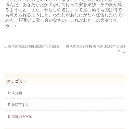
選んだ。あなたがたが出かけて行って実を結び、その実が残
るようにと、また、わたしの名によって父に願うものは何で
も与えられるようにと、わたしがあなたがたを任命したので
ある。
17
互いに愛し合いなさい。これがわたしの命令であ
る。」
←
復活節第5木曜日 2025年5月22日
復活節第5土曜日 復活節 2025年5月24
日
→
カテゴリー
未分類
巻頭言より
毎日のみ言葉