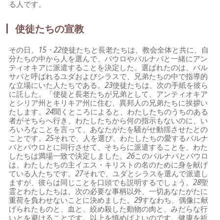
る人です。
使徒たちの宣教
その日、
15・22
使徒たちと長老たちは、教会全体と共に、自
分たちの中から人を選んで、パウロやバルナバと一緒にアン
ティオキアに派遣することを決定した。選ばれたのは、バル
サバと呼ばれるユダおよびシラスで、兄弟たちの中で指導的
な立場にいた人たちである。
23
使徒たちは、次の手紙を彼ら
に託した。「使徒と長老たちが兄弟として、アンティオキア
とシリア州とキリキア州に住む、異邦人の兄弟たちに挨拶い
たします。
24
聞くところによると、わたしたちのうちのある
者がそちらへ行き、わたしたちから何の指示もないのに、い
ろいろなことを言って、あなたがたを騒がせ動揺させたとの
ことです。
25
それで、人を選び、わたしたちの愛するバルナ
バとパウロとに同行させて、そちらに派遣することを、わた
したちは満場一致で決定しました。
26
このバルナバとパウロ
は、わたしたちの主イエス・キリストの名のために身を献げ
ている人たちです。
27
それで、ユダとシラスを選んで派遣し
ますが、彼らは同じことを口頭でも説明するでしょう。
28
聖
霊とわたしたちは、次の必要な事柄以外、一切あなたがたに
重荷を負わせないことに決めました。
29
すなわち、偶像に献
げられたものと、血と、絞め殺した動物の肉と、みだらな行
いとを避けることです。以上を慎めばよいのです。健康を祈