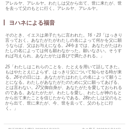
アレルヤ、アレルヤ。わたしは父から出て、世に来たが、世
を去って父のもとに行く。アレルヤ、アレルヤ。
ヨハネによる福音
そのとき、イエスは弟子たちに言われた。
16・23
「はっきり
言っておく。あなたがたがわたしの名によって何かを父に願
うならば、父はお与えになる。
24
今までは、あなたがたはわ
たしの名によっては何も願わなかった。願いなさい。そうす
れば与えられ、あなたがたは喜びで満たされる。」
25
「わたしはこれらのことを、たとえを用いて話してきた。
もはやたとえによらず、はっきり父について知らせる時が来
る。
26
その日には、あなたがたはわたしの名によって願うこ
とになる。わたしがあなたがたのために父に願ってあげる、
とは言わない。
27
父御自身が、あなたがたを愛しておられる
のである。あなたがたが、わたしを愛し、わたしが神のもと
から出て来たことを信じたからである。
28
わたしは父のもと
から出て、世に来たが、今、世を去って、父のもとに行
く。」