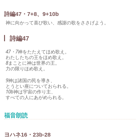
詩編47・7+8、9+10b
神に向かって喜び歌い、感謝の歌をささげよう。
詩編47
47・7
神をたたえてほめ歌え。
わたしたちの王をほめ歌え。
8
まことに神は世界の王。
力の限りほめ歌え。
9
神は諸国の民を導き、
とうとい座についておられる。
10b
神は宇宙の作り主、
すべての人にあがめられる。
福音朗読
ヨハネ16・23b-28