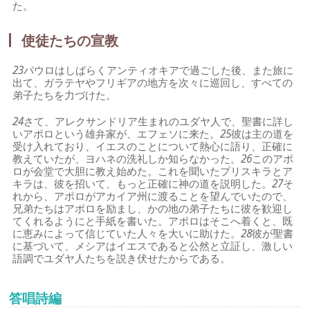
た。
使徒たちの宣教
23
パウロはしばらくアンティオキアで過ごした後、また旅に
出て、ガラテヤやフリギアの地方を次々に巡回し、すべての
弟子たちを力づけた。
24
さて、アレクサンドリア生まれのユダヤ人で、聖書に詳し
いアポロという雄弁家が、エフェソに来た。
25
彼は主の道を
受け入れており、イエスのことについて熱心に語り、正確に
教えていたが、ヨハネの洗礼しか知らなかった。
26
このアポ
ロが会堂で大胆に教え始めた。これを聞いたプリスキラとア
キラは、彼を招いて、もっと正確に神の道を説明した。
27
そ
れから、アポロがアカイア州に渡ることを望んでいたので、
兄弟たちはアポロを励まし、かの地の弟子たちに彼を歓迎し
てくれるようにと手紙を書いた。アポロはそこへ着くと、既
に恵みによって信じていた人々を大いに助けた。
28
彼が聖書
に基づいて、メシアはイエスであると公然と立証し、激しい
語調でユダヤ人たちを説き伏せたからである。
答唱詩編