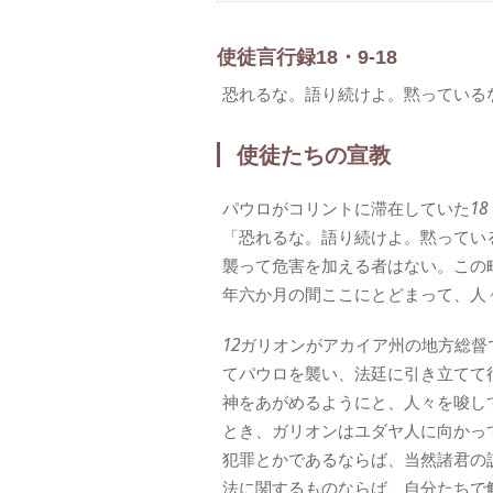
使徒言行録18・9-18
恐れるな。語り続けよ。黙っている
使徒たちの宣教
パウロがコリントに滞在していた
18
「恐れるな。語り続けよ。黙ってい
襲って危害を加える者はない。この
年六か月の間ここにとどまって、人
12
ガリオンがアカイア州の地方総督
てパウロを襲い、法廷に引き立てて
神をあがめるようにと、人々を唆し
とき、ガリオンはユダヤ人に向かっ
犯罪とかであるならば、当然諸君の
法に関するものならば、自分たちで