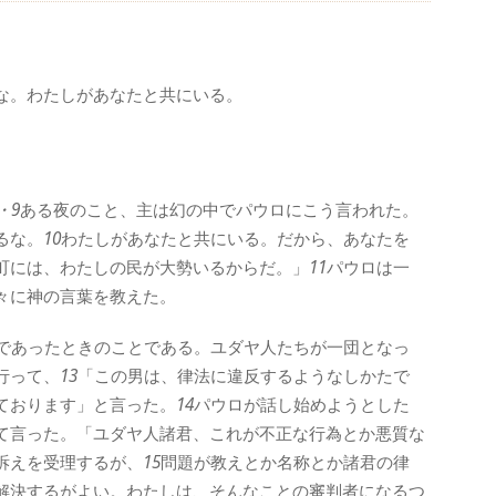
な。わたしがあなたと共にいる。
・9
ある夜のこと、主は幻の中でパウロにこう言われた。
るな。
10
わたしがあなたと共にいる。だから、あなたを
町には、わたしの民が大勢いるからだ。」
11
パウロは一
々に神の言葉を教えた。
であったときのことである。ユダヤ人たちが一団となっ
行って、
13
「この男は、律法に違反するようなしかたで
ております」と言った。
14
パウロが話し始めようとした
て言った。「ユダヤ人諸君、これが不正な行為とか悪質な
訴えを受理するが、
15
問題が教えとか名称とか諸君の律
解決するがよい。わたしは、そんなことの審判者になるつ