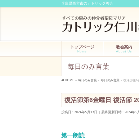
兵庫県西宮市のカトリック教会
トップページ
教会案内
Home
About Us
毎日のみ言葉
HOME
»
毎日のみ言葉
»
毎日のみ言葉
»
復活節第6金
復活節第6金曜日 復活節 20
投稿日 : 2024年5月13日
最終更新日時 : 2024年5
第一朗読