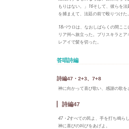
もりはない。」
16
そして、彼らを法
を捕まえて、法廷の前で殴りつけた
18
パウロは、なおしばらくの間ここ
リア州へ旅立った。プリスキラとア
レアイで髪を切った。
答唱詩編
詩編47・2+3、7+8
神に向かって喜び歌い、感謝の歌を
詩編47
47・2
すべての民よ、手を打ち鳴ら
神に喜びの叫びをあげよ。