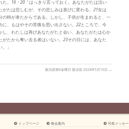
れた。
16・20
「はっきり言っておく。あなたがたは泣い
たがたは悲しむが、その悲しみは喜びに変わる。
21
女は
分の時が来たからである。しかし、子供が生まれると、一
めに、もはやその苦痛を思い出さない。
22
ところで、今
かし、わたしは再びあなたがたと会い、あなたがたは心か
たがたから奪い去る者はいない。
23
その日には、あなた
い。」
復活節第6金曜日 復活節 2024年5月10日
→
トップページ
教会案内
司祭メッセー