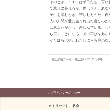
そのとき、イエスは弟子たちに言わ
て悲嘆に暮れるが、世は喜ぶ。あな
子供を産むとき、苦しむものだ。自
人の人間が世に生まれ出た喜びのた
はあなたがたも、悲しんでいる。し
ら喜ぶことになる。その喜びをあな
がたはもはや、わたしに何も尋ねな
←
復活節第6木曜日 復活節 2024年5月9日
プライバシーポリシー
カトリック仁川教会