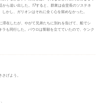
廷から追い出した。
17
すると、群衆は会堂長のソステネ
。しかし、ガリオンはそれに全く心を留めなかった。
に滞在したが、やがて兄弟たちに別れを告げて、船でシ
キラも同行した。パウロは誓願を立てていたので、ケンク
ささげよう。
し、