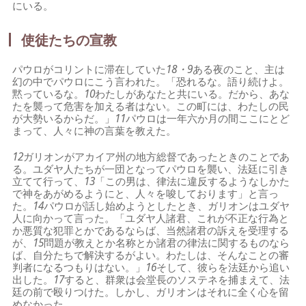
にいる。
使徒たちの宣教
パウロがコリントに滞在していた
18・9
ある夜のこと、主は
幻の中でパウロにこう言われた。「恐れるな。語り続けよ。
黙っているな。
10
わたしがあなたと共にいる。だから、あな
たを襲って危害を加える者はない。この町には、わたしの民
が大勢いるからだ。」
11
パウロは一年六か月の間ここにとど
まって、人々に神の言葉を教えた。
12
ガリオンがアカイア州の地方総督であったときのことであ
る。ユダヤ人たちが一団となってパウロを襲い、法廷に引き
立てて行って、
13
「この男は、律法に違反するようなしかた
で神をあがめるようにと、人々を唆しております」と言っ
た。
14
パウロが話し始めようとしたとき、ガリオンはユダヤ
人に向かって言った。「ユダヤ人諸君、これが不正な行為と
か悪質な犯罪とかであるならば、当然諸君の訴えを受理する
が、
15
問題が教えとか名称とか諸君の律法に関するものなら
ば、自分たちで解決するがよい。わたしは、そんなことの審
判者になるつもりはない。」
16
そして、彼らを法廷から追い
出した。
17
すると、群衆は会堂長のソステネを捕まえて、法
廷の前で殴りつけた。しかし、ガリオンはそれに全く心を留
めなかった。