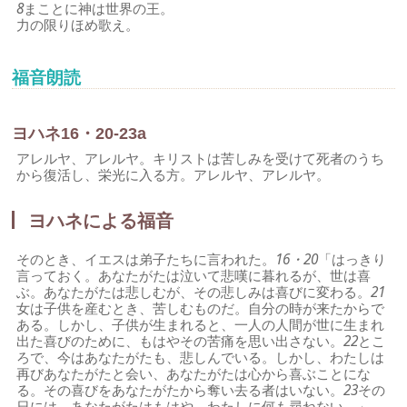
8
まことに神は世界の王。
力の限りほめ歌え。
福音朗読
ヨハネ16・20-23a
アレルヤ、アレルヤ。キリストは苦しみを受けて死者のうち
から復活し、栄光に入る方。アレルヤ、アレルヤ。
ヨハネによる福音
そのとき、イエスは弟子たちに言われた。
16・20
「はっきり
言っておく。あなたがたは泣いて悲嘆に暮れるが、世は喜
ぶ。あなたがたは悲しむが、その悲しみは喜びに変わる。
21
女は子供を産むとき、苦しむものだ。自分の時が来たからで
ある。しかし、子供が生まれると、一人の人間が世に生まれ
出た喜びのために、もはやその苦痛を思い出さない。
22
とこ
ろで、今はあなたがたも、悲しんでいる。しかし、わたしは
再びあなたがたと会い、あなたがたは心から喜ぶことにな
る。その喜びをあなたがたから奪い去る者はいない。
23
その
日には、あなたがたはもはや、わたしに何も尋ねない。」