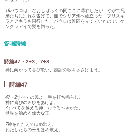
18
パウロは、なおしばらくの間ここに滞在したが、やがて兄
弟たちに別れを告げて、船でシリア州へ旅立った。プリスキ
ラとアキラも同行した。パウロは誓願を立てていたので、ケ
ンクレアイで髪を切った。
答唱詩編
詩編47・2+3、7+8
神に向かって喜び歌い、感謝の歌をささげよう。
詩編47
47・2
すべての民よ、手を打ち鳴らし、
神に喜びの叫びをあげよ。
3
すべてを越える神、おそるべきかた、
世界を治める偉大な王。
7
神をたたえてほめ歌え。
わたしたちの王をほめ歌え。