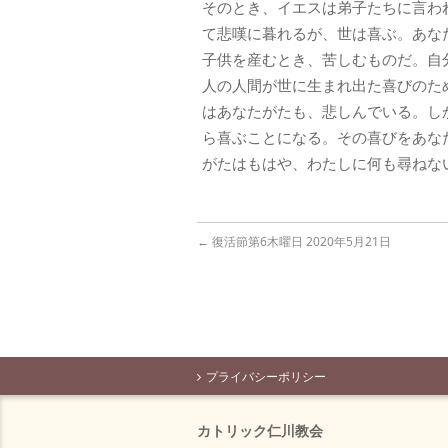
そのとき、イエスは弟子たちに言わ
て悲嘆に暮れるが、世は喜ぶ。あな
子供を産むとき、苦しむものだ。自
人の人間が世に生まれ出た喜びのた
はあなたがたも、悲しんでいる。し
ら喜ぶことになる。その喜びをあな
がたはもはや、わたしに何も尋ねな
←
復活節第6木曜日 2020年5月21日
プライバシーポリシー
カトリック仁川教会