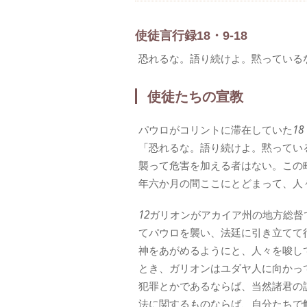
使徒言行録18・9-18
恐れるな。語り続けよ。黙っている
使徒たちの宣教
パウロがコリントに滞在していた
18
「恐れるな。語り続けよ。黙ってい
襲って危害を加える者はない。この
年六か月の間ここにとどまって、人
12
ガリオンがアカイア州の地方総督
てパウロを襲い、法廷に引き立てて
神をあがめるようにと、人々を唆し
とき、ガリオンはユダヤ人に向かっ
犯罪とかであるならば、当然諸君の
法に関するものならば、自分たちで