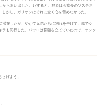
廷から追い出した。
17
すると、群衆は会堂長のソステネ
。しかし、ガリオンはそれに全く心を留めなかった。
に滞在したが、やがて兄弟たちに別れを告げて、船でシ
キラも同行した。パウロは誓願を立てていたので、ケンク
ささげよう。
し、