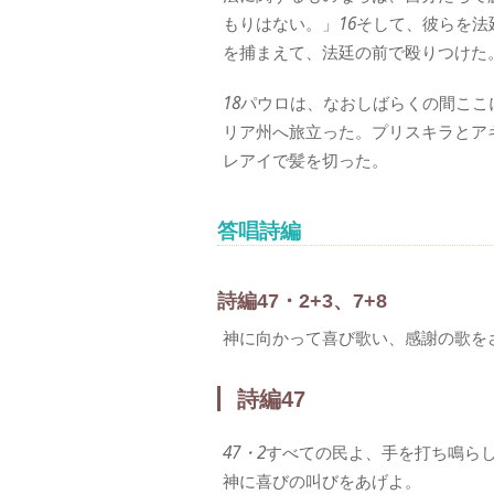
もりはない。」
16
そして、彼らを法
を捕まえて、法廷の前で殴りつけた
18
パウロは、なおしばらくの間ここ
リア州へ旅立った。プリスキラとア
レアイで髪を切った。
答唱詩編
詩編47・2+3、7+8
神に向かって喜び歌い、感謝の歌を
詩編47
47・2
すべての民よ、手を打ち鳴ら
神に喜びの叫びをあげよ。