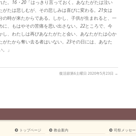
れた。
16・20
「はっきり言っておく。あなたがたは泣い
たがたは悲しむが、その悲しみは喜びに変わる。
21
女は
分の時が来たからである。しかし、子供が生まれると、一
めに、もはやその苦痛を思い出さない。
22
ところで、今
かし、わたしは再びあなたがたと会い、あなたがたは心か
たがたから奪い去る者はいない。
23
その日には、あなた
い。」
復活節第6土曜日 2020年5月23日
→
トップページ
教会案内
司祭メッセー