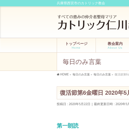
兵庫県西宮市のカトリック教会
トップページ
教会案内
Home
About Us
毎日のみ言葉
HOME
»
毎日のみ言葉
»
毎日のみ言葉
»
復活節第6金
復活節第6金曜日 2020年5
投稿日 : 2020年5月22日
最終更新日時 : 2020年5
第一朗読