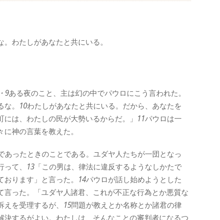
な。わたしがあなたと共にいる。
・9
ある夜のこと、主は幻の中でパウロにこう言われた。
るな。
10
わたしがあなたと共にいる。だから、あなたを
町には、わたしの民が大勢いるからだ。」
11
パウロは一
々に神の言葉を教えた。
であったときのことである。ユダヤ人たちが一団となっ
行って、
13
「この男は、律法に違反するようなしかたで
ております」と言った。
14
パウロが話し始めようとした
て言った。「ユダヤ人諸君、これが不正な行為とか悪質な
訴えを受理するが、
15
問題が教えとか名称とか諸君の律
解決するがよい。わたしは、そんなことの審判者になるつ