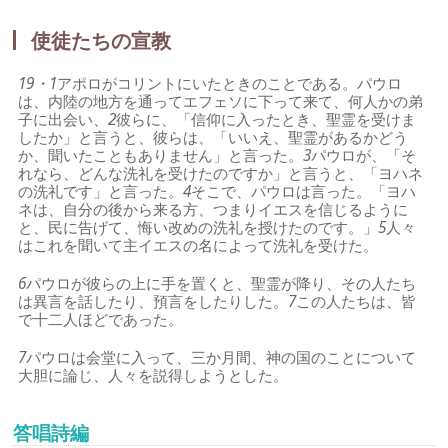
使徒たちの宣教
19・1
アポロがコリントにいたときのことである。パウロ
は、内陸の地方を通ってエフェソに下って来て、何人かの弟
子に出会い、
2
彼らに、「信仰に入ったとき、聖霊を受けま
したか」と言うと、彼らは、「いいえ、聖霊があるかどう
か、聞いたこともありません」と言った。
3
パウロが、「そ
れなら、どんな洗礼を受けたのですか」と言うと、「ヨハネ
の洗礼です」と言った。
4
そこで、パウロは言った。「ヨハ
ネは、自分の後から来る方、つまりイエスを信じるように
と、民に告げて、悔い改めの洗礼を授けたのです。」
5
人々
はこれを聞いて主イエスの名によって洗礼を受けた。
6
パウロが彼らの上に手を置くと、聖霊が降り、その人たち
は異言を話したり、預言をしたりした。
7
この人たちは、皆
で十二人ほどであった。
7
パウロは会堂に入って、三か月間、神の国のことについて
大胆に論じ、人々を説得しようとした。
答唱詩編