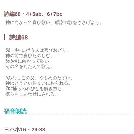
詩編68・4+5ab、6+7bc
神に向かって喜び歌い、感謝の歌をささげよう。
詩編68
68・4
神に従う人は喜びおどり、
神の前で喜びたのしむ。
5ab
神に向かって歌い、
その名をたたえて歌え。
6
みなしごの父、やもめのたすけ、
神はとうとい住まいにおられる。
7bc
捕らわれびとを解き放ち、
彼らをしあわせにされる。
福音朗読
ヨハネ16・29-33