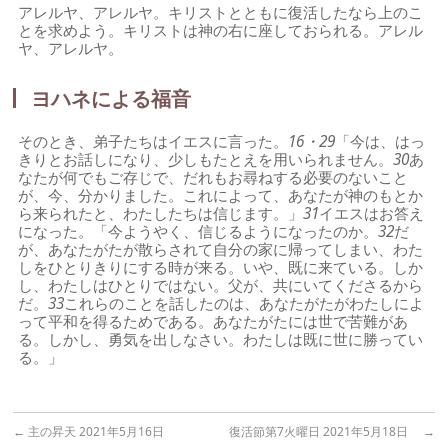
アレルヤ、アレルヤ。キリストとともに復活したなら上のこ
とを求めよう。キリストは神の右に座しておられる。アレル
ヤ、アレルヤ。
ヨハネによる福音
そのとき、弟子たちはイエスに言った。
16・29
「今は、はっ
きりとお話しになり、少しもたとえを用いられません。
30
あ
なたが何でもご存じで、だれもお尋ねする必要のないこと
が、今、分かりました。これによって、あなたが神のもとか
ら来られたと、わたしたちは信じます。」
31
イエスはお答え
になった。「今ようやく、信じるようになったのか。
32
だ
が、あなたがたが散らされて自分の家に帰ってしまい、わた
しをひとりきりにする時が来る。いや、既に来ている。しか
し、わたしはひとりではない。父が、共にいてくださるから
だ。
33
これらのことを話したのは、あなたがたがわたしによ
って平和を得るためである。あなたがたには世で苦難があ
る。しかし、勇気を出しなさい。わたしは既に世に勝ってい
る。」
←
主の昇天 2021年5月16日
復活節第7火曜日 2021年5月18日
→