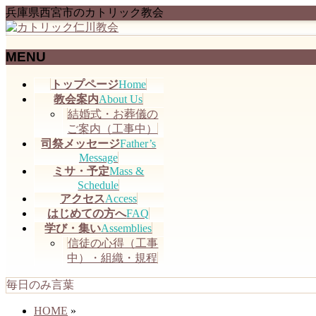
兵庫県西宮市のカトリック教会
MENU
メ
トップページ
Home
ニ
教会案内
About Us
ュ
結婚式・お葬儀の
ー
ご案内（工事中）
を
司祭メッセージ
Father’s
飛
Message
ミサ・予定
Mass &
ば
Schedule
す
アクセス
Access
はじめての方へ
FAQ
学び・集い
Assemblies
信徒の心得（工事
中）・組織・規程
毎日のみ言葉
HOME
»