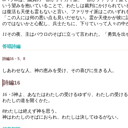
いう望みを抱いていることで、わたしは裁判にかけられてい
は復活も天使も霊もないと言い、ファリサイ派はこのいずれ
「この人には何の悪い点も見いだせない。霊か天使かが彼に
のではないかと心配し、兵士たちに、下りていって人々の中
11
その夜、主はパウロのそばに立って言われた。「勇気を出
答唱詩編
詩編16・5、8
しあわせな人、神の恵みを受け、その喜びに生きる人。
詩編16
16・5
神よ、あなたはわたしの受けるゆずり、わたしの受ける
わたしの道を開くかた。
8
わたしは絶えず神を思う。
神はわたしのそばにおられ、わたしは決してゆるがない。