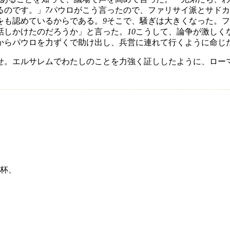
るのです。」
7
パウロがこう言ったので、ファリサイ派とサドカ
をも認めているからである。
9
そこで、騒ぎは大きくなった。フ
話しかけたのだろうか」と言った。
10
こうして、論争が激しく
からパウロを力ずくで助け出し、兵営に連れて行くように命じ
せ。エルサレムでわたしのことを力強く証ししたように、ロー
杯、