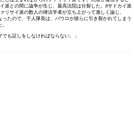
イ派との間に論争が生じ、最高法院は分裂した。
8
サドカイ派
ァリサイ派の数人の律法学者が立ち上がって激しく論じ、
なったので、千人隊長は、パウロが彼らに引き裂かれてしまう
た。
マでも証しをしなければならない。」