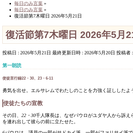
毎日のみ言葉
»
毎日のみ言葉
»
復活節第7木曜日 2026年5月21日
復活節第7木曜日 2026年5月2
投稿日 : 2026年5月21日
最終更新日時 : 2026年5月20日
投稿者 
第一朗読
使徒言行録22・30、23・6-11
勇気を出せ。エルサレムでわたしのことを力強く証ししたよ
使徒たちの宣教
その日、
22・30
千人隊長は、なぜパウロがユダヤ人から訴え
を連れ出して彼らの前に立たせた。
6
パウロは、議員の一部がサドカイ派、一部がファリサイ派で