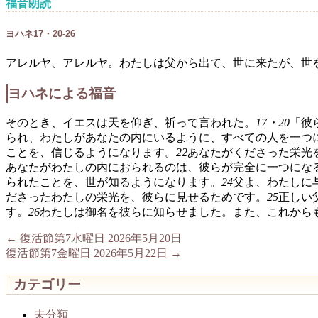
福音朗読
ヨハネ17・20-26
アレルヤ、アレルヤ。わたしは父から出て、世に来たが、世
ヨハネによる福音
そのとき、イエスは天を仰ぎ、祈って言われた。
17・20
「彼
られ、わたしがあなたの内にいるように、すべての人を一つ
ことを、信じるようになります。
22
あなたがくださった栄光
あなたがわたしの内におられるのは、彼らが完全に一つにな
られたことを、世が知るようになります。
24
父よ、わたしに
ださったわたしの栄光を、彼らに見せるためです。
25
正しい
す。
26
わたしは御名を彼らに知らせました。また、これから
←
復活節第7水曜日 2026年5月20日
復活節第7金曜日 2026年5月22日
→
カテゴリー
未分類