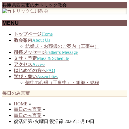
兵庫県西宮市のカトリック教会
MENU
メ
トップページ
Home
ニ
教会案内
About Us
ュ
結婚式・お葬儀のご案内（工事中）
ー
司祭メッセージ
Father’s Message
を
ミサ・予定
Mass & Schedule
飛
アクセス
Access
ば
はじめての方へ
FAQ
す
学び・集い
Assemblies
信徒の心得（工事中）・組織・規程
毎日のみ言葉
HOME
»
毎日のみ言葉
»
毎日のみ言葉
»
復活節第7火曜日 復活節 2026年5月19日