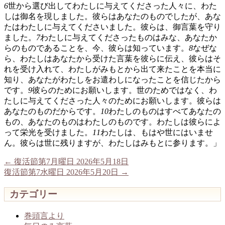
6
世から選び出してわたしに与えてくださった人々に、わた
しは御名を現しました。彼らはあなたのものでしたが、あな
たはわたしに与えてくださいました。彼らは、御言葉を守り
ました。
7
わたしに与えてくださったものはみな、あなたか
らのものであることを、今、彼らは知っています。
8
なぜな
ら、わたしはあなたから受けた言葉を彼らに伝え、彼らはそ
れを受け入れて、わたしがみもとから出て来たことを本当に
知り、あなたがわたしをお遣わしになったことを信じたから
です。
9
彼らのためにお願いします。世のためではなく、わ
たしに与えてくださった人々のためにお願いします。彼らは
あなたのものだからです。
10
わたしのものはすべてあなたの
もの、あなたのものはわたしのものです。わたしは彼らによ
って栄光を受けました。
11
わたしは、もはや世にはいませ
ん。彼らは世に残りますが、わたしはみもとに参ります。」
←
復活節第7月曜日 2026年5月18日
復活節第7水曜日 2026年5月20日
→
カテゴリー
巻頭言より