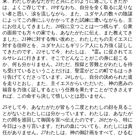
来、わたしがあなたがたと共にどのように過ごしてきたか
は、よくご存じです。
19
すなわち、自分を全く取るに足りな
い者と思い、涙を流しながら、また、ユダヤ人の数々の陰謀
によってこの身にふりかかってきた試練に遭いながらも、主
にお仕えしてきました。
20
役に立つことは一つ残らず、公衆
の面前でも方々の家でも、あなたがたに伝え、また教えてき
ました。
21
神に対する悔い改めと、わたしたちの主イエスに
対する信仰とを、ユダヤ人にもギリシア人にも力強く証しし
てきたのです。
22
そして今、わたしは、〝霊〟に促されてエ
ルサレムに行きます。そこでどんなことがこの身に起こる
か、何も分かりません。
23
ただ、投獄と苦難とがわたしを待
ち受けているということだけは、聖霊がどこの町でもはっき
り告げてくださっています。
24
しかし、自分の決められた道
を走りとおし、また、主イエスからいただいた、神の恵みの
福音を力強く証しするという任務を果たすことができさえす
れば、この命すら決して惜しいとは思いません。
25
そして今、あなたがたが皆もう二度とわたしの顔を見るこ
とがないとわたしには分かっています。わたしは、あなたが
たの間を巡回して御国を宣べ伝えたのです。
26
だから、特に
今日はっきり言います。だれの血についても、わたしには責
任がありません。
27
わたしは、神の御計画をすべて、ひるむ