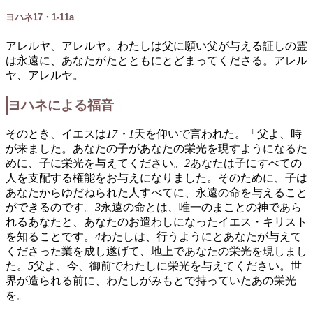
ヨハネ17・1-11a
アレルヤ、アレルヤ。わたしは父に願い父が与える証しの霊
は永遠に、あなたがたとともにとどまってくださる。アレル
ヤ、アレルヤ。
ヨハネによる福音
そのとき、イエスは
17・1
天を仰いで言われた。「父よ、時
が来ました。あなたの子があなたの栄光を現すようになるた
めに、子に栄光を与えてください。
2
あなたは子にすべての
人を支配する権能をお与えになりました。そのために、子は
あなたからゆだねられた人すべてに、永遠の命を与えること
ができるのです。
3
永遠の命とは、唯一のまことの神であら
れるあなたと、あなたのお遣わしになったイエス・キリスト
を知ることです。
4
わたしは、行うようにとあなたが与えて
くださった業を成し遂げて、地上であなたの栄光を現しまし
た。
5
父よ、今、御前でわたしに栄光を与えてください。世
界が造られる前に、わたしがみもとで持っていたあの栄光
を。