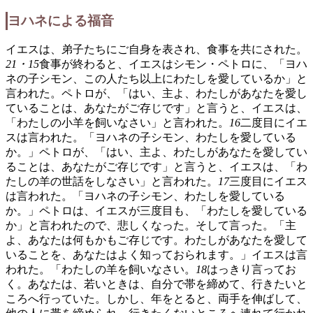
ヨハネによる福音
イエスは、弟子たちにご自身を表され、食事を共にされた。
21・15
食事が終わると、イエスはシモン・ペトロに、「ヨハ
ネの子シモン、この人たち以上にわたしを愛しているか」と
言われた。ペトロが、「はい、主よ、わたしがあなたを愛し
ていることは、あなたがご存じです」と言うと、イエスは、
「わたしの小羊を飼いなさい」と言われた。
16
二度目にイエ
スは言われた。「ヨハネの子シモン、わたしを愛している
か。」ペトロが、「はい、主よ、わたしがあなたを愛してい
ることは、あなたがご存じです」と言うと、イエスは、「わ
たしの羊の世話をしなさい」と言われた。
17
三度目にイエス
は言われた。「ヨハネの子シモン、わたしを愛している
か。」ペトロは、イエスが三度目も、「わたしを愛している
か」と言われたので、悲しくなった。そして言った。「主
よ、あなたは何もかもご存じです。わたしがあなたを愛して
いることを、あなたはよく知っておられます。」イエスは言
われた。「わたしの羊を飼いなさい。
18
はっきり言ってお
く。あなたは、若いときは、自分で帯を締めて、行きたいと
ころへ行っていた。しかし、年をとると、両手を伸ばして、