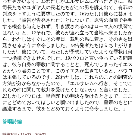
った男がいます。
15
わたしがエルサレムに行ったときに、祭
司長たちやユダヤ人の長老たちがこの男を訴え出て、有罪の
判決を下すように要求したのです。
16
わたしは彼らに答えま
した。『被告が告発されたことについて、原告の面前で弁明
する機会も与えられず、引き渡されるのはローマ人の慣習で
はない』と。
17
それで、彼らが連れ立って当地へ来ましたか
ら、わたしはすぐにその翌日、裁判の席に着き、その男を出
廷させるように命令しました。
18
告発者たちは立ち上がりま
したが、彼について、わたしが予想していたような罪状は何
一つ指摘できませんでした。
19
パウロと言い争っている問題
は、彼ら自身の宗教に関することと、死んでしまったイエス
とかいう者のことです。このイエスが生きていると、パウロ
は主張しているのです。
20
わたしは、これらのことの調査の
方法が分からなかったので、『エルサレムへ行き、そこでこ
れらの件に関して裁判を受けたくはないか』と言いました。
21
しかしパウロは、皇帝陛下の判決を受けるときまで、ここ
にとどめておいてほしいと願い出ましたので、皇帝のもとに
護送するまで、彼をとどめておくように命令しました。」
答唱詩編
詩編103・11+12、20+21