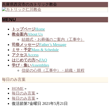
兵庫県西宮市のカトリック教会
MENU
メ
トップページ
Home
ニ
教会案内
About Us
ュ
結婚式・お葬儀のご案内（工事中）
ー
司祭メッセージ
Father’s Message
を
ミサ・予定
Mass & Schedule
飛
アクセス
Access
ば
はじめての方へ
FAQ
す
学び・集い
Assemblies
信徒の心得（工事中）・組織・規程
毎日のみ言葉
HOME
»
毎日のみ言葉
»
毎日のみ言葉
»
復活節第7金曜日 2021年5月21日