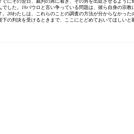
すぐにその翌日、裁判の席に着き、その男を出廷させるように
んでした。
19
パウロと言い争っている問題は、彼ら自身の宗教
す。
20
わたしは、これらのことの調査の方法が分からなかった
陛下の判決を受けるときまで、ここにとどめておいてほしいと