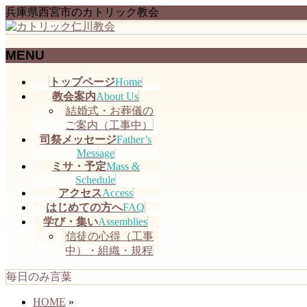
兵庫県西宮市のカトリック教会
MENU
メ
トップページ
Home
ニ
教会案内
About Us
ュ
結婚式・お葬儀の
ー
ご案内（工事中）
を
司祭メッセージ
Father’s
飛
Message
ミサ・予定
Mass &
ば
Schedule
す
アクセス
Access
はじめての方へ
FAQ
学び・集い
Assemblies
信徒の心得（工事
中）・組織・規程
毎日のみ言葉
HOME
»