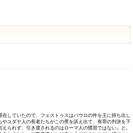
滞在していたので、フェストゥスはパウロの件を王に持ち出し
ちやユダヤ人の長老たちがこの男を訴え出て、有罪の判決を下
与えられず、引き渡されるのはローマ人の慣習ではない』と。