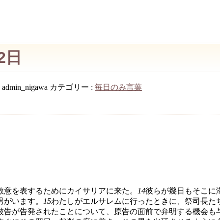
2日
:
admin_nigawa
カテゴリー :
毎日のみ言葉
敬意を表するためにカイサリアに来た。
14
彼らが幾日もそこに
男がいます。
15
わたしがエルサレムに行ったときに、祭司長た
被告が告発されたことについて、原告の面前で弁明する機会も