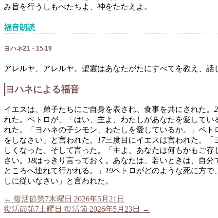
み旨を行うしもべたちよ、神をたたえよ。
福音朗読
ヨハネ21・15-19
アレルヤ、アレルヤ。聖霊はあなたがたにすべてを教え、話
ヨハネによる福音
イエスは、弟子たちにご自身を表され、食事を共にされた。
れた。ペトロが、「はい、主よ、わたしがあなたを愛してい
れた。「ヨハネの子シモン、わたしを愛しているか。」ペト
をしなさい」と言われた。
17
三度目にイエスは言われた。「
しくなった。そして言った。「主よ、あなたは何もかもご存
さい。
18
はっきり言っておく。あなたは、若いときは、自分
ところへ連れて行かれる。」
19
ペトロがどのような死に方で
しに従いなさい」と言われた。
←
復活節第7木曜日 2026年5月21日
復活節第7土曜日 復活節 2026年5月23日
→