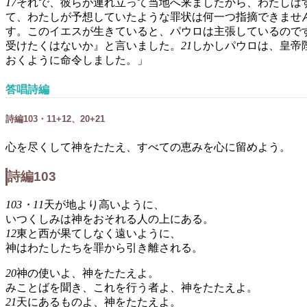
17
それで、彼らが連れ立って当地へ来ましたから、わたしは
て、わたしが予想していたような罪状は何一つ指摘できませ
す。このイエスが生きていると、パウロは主張しているので
受けたくはないか』と言いました。
21
しかしパウロは、皇帝
おくように命令しました。」
答唱詩編
詩編103・11+12、20+21
心を尽くして神をたたえ、すべての恵みを心に留めよう。
詩編103
103・11
天が地より高いように、
いつくしみは神をおそれる人の上にある。
12
東と西が果てしなく遠いように、
神はわたしたちを罪から引き離される。
20
神の使いよ、神をたたえよ。
みことばを聞き、これを行う者よ、神をたたえよ。
21
天にあるものよ、神をたたえよ。