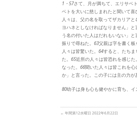
1・57
さて、月が満ちて、エリサベ
ベトを大いに慈しまれたと聞いて喜
人々は、父の名を取ってザカリアと
ヨハネとしなければなりません」と
う名の付いた人はだれもいない」と
振りで尋ねた。
63
父親は字を書く板
人々は皆驚いた。
64
すると、たちま
た。
65
近所の人々は皆恐れを感じた
なった。
66
聞いた人々は皆これを心
か」と言った。この子には主の力が
80
幼子は身も心も健やかに育ち、イ
←
年間第12水曜日 2022年6月22日