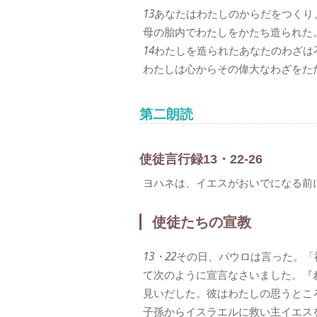
13
あなたはわたしのからだをつくり
母の胎内でわたしをかたち造られた
14
わたしを造られたあなたのわざは
わたしは心からその偉大なわざをた
第二朗読
使徒言行録13・22-26
ヨハネは、イエスがおいでになる前
使徒たちの宣教
13・22
その日、パウロは言った。「
て次のように宣言なさいました。『
見いだした。彼はわたしの思うとこ
子孫からイスラエルに救い主イエス