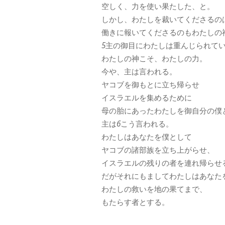
空しく、力を使い果たした、と。
しかし、わたしを裁いてくださるの
働きに報いてくださるのもわたしの
5
主の御目にわたしは重んじられて
わたしの神こそ、わたしの力。
今や、主は言われる。
ヤコブを御もとに立ち帰らせ
イスラエルを集めるために
母の胎にあったわたしを御自分の僕
主は
6
こう言われる。
わたしはあなたを僕として
ヤコブの諸部族を立ち上がらせ、
イスラエルの残りの者を連れ帰らせ
だがそれにもましてわたしはあなた
わたしの救いを地の果てまで、
もたらす者とする。