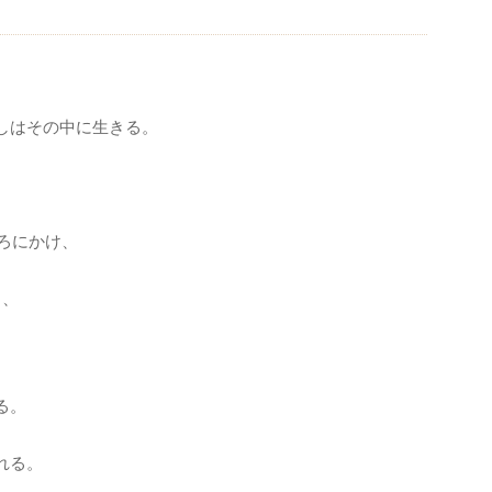
しはその中に生きる。
ろにかけ、
り、
。
る。
れる。