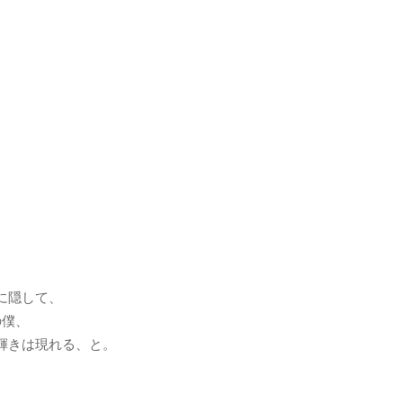
。
に隠して、
の僕、
輝きは現れる、と。
、