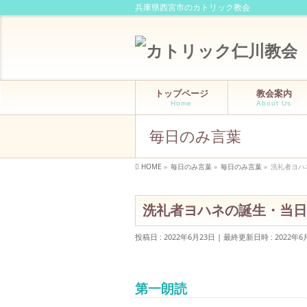
兵庫県西宮市のカトリック教会
トップページ
教会案内
Home
About Us
毎日のみ言葉
HOME
»
毎日のみ言葉
»
毎日のみ言葉
»
洗礼者ヨハネ
洗礼者ヨハネの誕生・当日のミ
投稿日 : 2022年6月23日
最終更新日時 : 2022年6
第一朗読