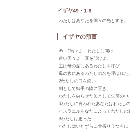
イザヤ49・1-6
わたしはあなたを国々の光とする。
イザヤの預言
49・1
島々よ、わたしに聞け
遠い国々よ、耳を傾けよ。
主は母の胎にあるわたしを呼び
母の腹にあるわたしの名を呼ばれた
2
わたしの口を鋭い
剣として御手の陰に置き、
わたしを尖らせた矢として矢筒の中
3
わたしに言われたあなたはわたし
イスラエルあなたによってわたしの
4
わたしは思った
わたしはいたずらに骨折りうつろに