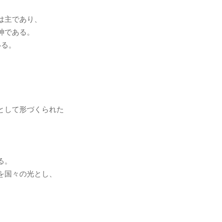
は主であり、
神である。
いる。
として形づくられた
る。
を国々の光とし、