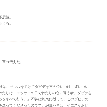
、
。
不思議。
たえる。
に宣べ伝えた。
神は、サウルを退けてダビデを王の位につけ、彼につい
わたしは、エッサイの子でわたしの心に適う者、ダビデを
ろをすべて行う。』
23
神は約束に従って、このダビデの
を送ってくださったのです。
24
ヨハネは、イエスがおい