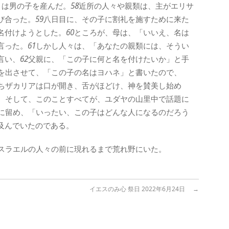
トは男の子を産んだ。
58
近所の人々や親類は、主がエリサ
び合った。
59
八日目に、その子に割礼を施すために来た
名付けようとした。
60
ところが、母は、「いいえ、名は
言った。
61
しかし人々は、「あなたの親類には、そうい
言い、
62
父親に、「この子に何と名を付けたいか」と手
を出させて、「この子の名はヨハネ」と書いたので、
ちザカリアは口が開き、舌がほどけ、神を賛美し始め
。そして、このことすべてが、ユダヤの山里中で話題に
に留め、「いったい、この子はどんな人になるのだろう
及んでいたのである。
スラエルの人々の前に現れるまで荒れ野にいた。
イエスのみ心 祭日 2022年6月24日
→