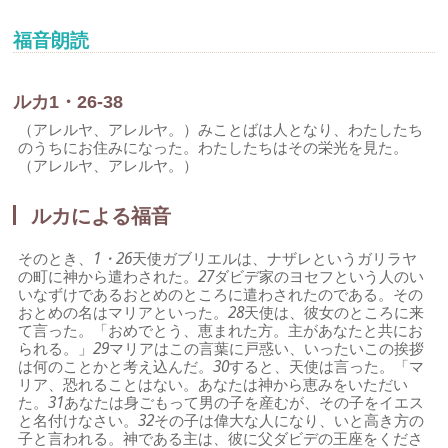
福音朗読
ルカ1・26-38
（アレルヤ、アレルヤ。）みことばは人となり、わたしたち
のうちにお住みになった。わたしたちはその栄光を見た。
（アレルヤ、アレルヤ。）
ルカによる福音
そのとき、
1・26
天使ガブリエルは、ナザレというガリラヤ
の町に神から遣わされた。
27
ダビデ家のヨセフという人のい
いなずけであるおとめのところに遣わされたのである。その
おとめの名はマリアといった。
28
天使は、彼女のところに来
て言った。「おめでとう、恵まれた方。主があなたと共にお
られる。」
29
マリアはこの言葉に戸惑い、いったいこの挨拶
は何のことかと考え込んだ。
30
すると、天使は言った。「マ
リア、恐れることはない。あなたは神から恵みをいただい
た。
31
あなたは身ごもって男の子を産むが、その子をイエス
と名付けなさい。
32
その子は偉大な人になり、いと高き方の
子と言われる。神である主は、彼に父ダビデの王座をくださ