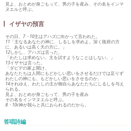
見よ、おとめが身ごもって、男の子を産み、その名をインマ
ヌエルと呼ぶ。
イザヤの預言
その日、
7・10
主はアハズに向かって言われた。
11
「主なるあなたの神に、しるしを求めよ。深く陰府の方
に、あるいは高く天の方に。」
12
しかし、アハズは言った。
「わたしは求めない。主を試すようなことはしない。」
13
イザヤは言った。
「ダビデの家よ聞け。
あなたたちは人間にもどかしい思いをさせるだけでは足りず
わたしの神にも、もどかしい思いをさせるのか。
14
それゆえ、わたしの主が御自らあなたたちにしるしを与え
られる。
見よ、おとめが身ごもって、男の子を産み
その名をインマヌエルと呼ぶ。
8・10c
神が我らと共におられるのだから。
答唱詩編