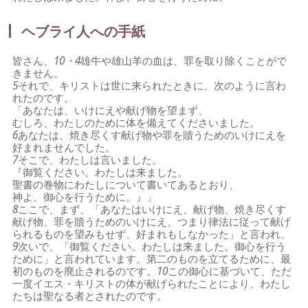
ヘブライ人への手紙
皆さん、
10・4
雄牛や雄山羊の血は、罪を取り除くことがで
きません。
5
それで、キリストは世に来られたときに、次のように言わ
れたのです。
「あなたは、いけにえや献げ物を望まず、
むしろ、わたしのために体を備えてくださいました。
6
あなたは、焼き尽くす献げ物や罪を贖うためのいけにえを
好まれませんでした。
7
そこで、わたしは言いました。
『御覧ください。わたしは来ました。
聖書の巻物にわたしについて書いてあるとおり、
神よ、御心を行うために。』」
8
ここで、まず、「あなたはいけにえ、献げ物、焼き尽くす
献げ物、罪を贖うためのいけにえ、つまり律法に従って献げ
られるものを望みもせず、好まれもしなかった」と言われ、
9
次いで、「御覧ください。わたしは来ました。御心を行う
ために」と言われています。第二のものを立てるために、最
初のものを廃止されるのです。
10
この御心に基づいて、ただ
一度イエス・キリストの体が献げられたことにより、わたし
たちは聖なる者とされたのです。