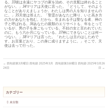
る。
33
彼は永遠にヤコブの家を治め、その支配は終わること
がない。」
34
マリアは天使に言った。「どうして、そのよう
なことがありえましょうか。わたしは男の人を知りませんの
に。」
35
天使は答えた。「聖霊があなたに降り、いと高き方
の力があなたを包む。だから、生まれる子は聖なる者、神の
子と呼ばれる。
36
あなたの親類のエリサベトも、年をとって
いるが、男の子を身ごもっている。不妊の女と言われていた
のに、もう六か月になっている。
37
神にできないことは何一
つない。」
38
マリアは言った。「わたしは主のはしためで
す。お言葉どおり、この身に成りますように。」そこで、天
使は去って行った。
←
四旬節第3月曜日 四旬節 2025年3月
四旬節第3水曜日 四旬節 2025年3月26
24日
日
→
カテゴリー
未分類