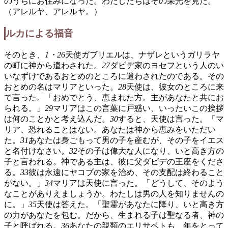
のうちにお住みになった。わたしたちはその栄光を見た。
（アレルヤ、アレルヤ。）
ルカによる福音
そのとき、
1・26
天使ガブリエルは、ナザレというガリラヤ
の町に神から遣わされた。
27
ダビデ家のヨセフという人のい
いなずけであるおとめのところに遣わされたのである。その
おとめの名はマリアといった。
28
天使は、彼女のところに来
て言った。「おめでとう、恵まれた方。主があなたと共にお
られる。」
29
マリアはこの言葉に戸惑い、いったいこの挨拶
は何のことかと考え込んだ。
30
すると、天使は言った。「マ
リア、恐れることはない。あなたは神から恵みをいただい
た。
31
あなたは身ごもって男の子を産むが、その子をイエス
と名付けなさい。
32
その子は偉大な人になり、いと高き方の
子と言われる。神である主は、彼に父ダビデの王座をくださ
る。
33
彼は永遠にヤコブの家を治め、その支配は終わること
がない。」
34
マリアは天使に言った。「どうして、そのよう
なことがありえましょうか。わたしは男の人を知りませんの
に。」
35
天使は答えた。「聖霊があなたに降り、いと高き方
の力があなたを包む。だから、生まれる子は聖なる者、神の
子と呼ばれる。
36
あなたの親類のエリサベトも、年をとって