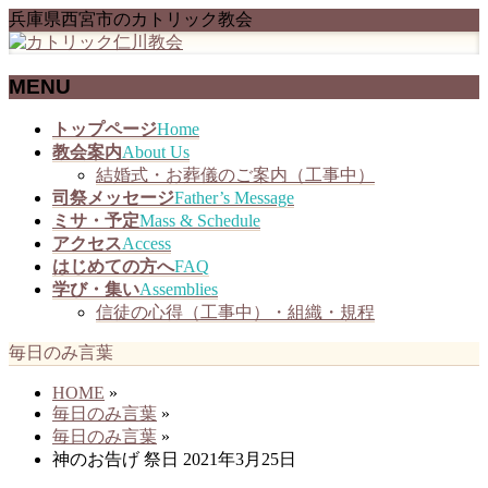
兵庫県西宮市のカトリック教会
MENU
メ
トップページ
Home
ニ
教会案内
About Us
ュ
結婚式・お葬儀のご案内（工事中）
ー
司祭メッセージ
Father’s Message
を
ミサ・予定
Mass & Schedule
飛
アクセス
Access
ば
はじめての方へ
FAQ
す
学び・集い
Assemblies
信徒の心得（工事中）・組織・規程
毎日のみ言葉
HOME
»
毎日のみ言葉
»
毎日のみ言葉
»
神のお告げ 祭日 2021年3月25日