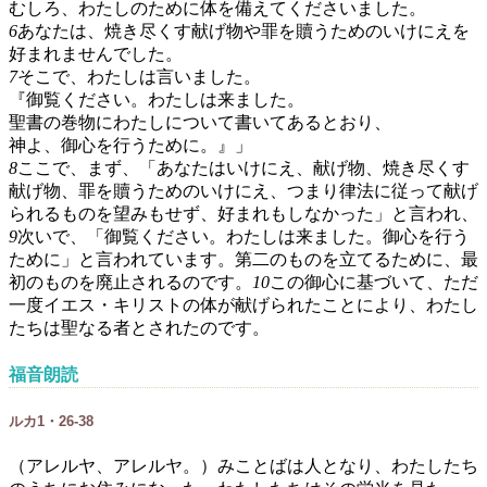
むしろ、わたしのために体を備えてくださいました。
6
あなたは、焼き尽くす献げ物や罪を贖うためのいけにえを
好まれませんでした。
7
そこで、わたしは言いました。
『御覧ください。わたしは来ました。
聖書の巻物にわたしについて書いてあるとおり、
神よ、御心を行うために。』」
8
ここで、まず、「あなたはいけにえ、献げ物、焼き尽くす
献げ物、罪を贖うためのいけにえ、つまり律法に従って献げ
られるものを望みもせず、好まれもしなかった」と言われ、
9
次いで、「御覧ください。わたしは来ました。御心を行う
ために」と言われています。第二のものを立てるために、最
初のものを廃止されるのです。
10
この御心に基づいて、ただ
一度イエス・キリストの体が献げられたことにより、わたし
たちは聖なる者とされたのです。
福音朗読
ルカ1・26-38
（アレルヤ、アレルヤ。）みことばは人となり、わたしたち