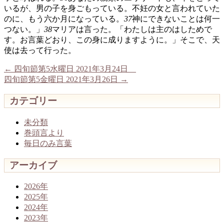
いるが、男の子を身ごもっている。不妊の女と言われていた
のに、もう六か月になっている。
37
神にできないことは何一
つない。」
38
マリアは言った。「わたしは主のはしためで
す。お言葉どおり、この身に成りますように。」そこで、天
使は去って行った。
←
四旬節第5水曜日 2021年3月24日
四旬節第5金曜日 2021年3月26日
→
カテゴリー
未分類
巻頭言より
毎日のみ言葉
アーカイブ
2026年
2025年
2024年
2023年