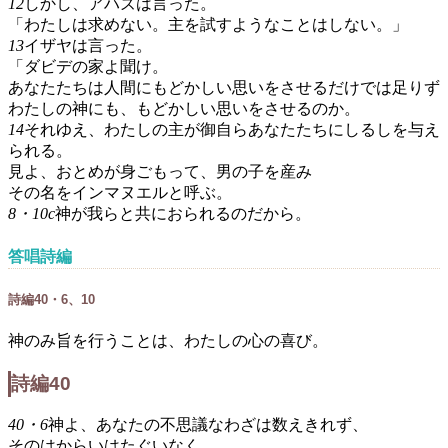
12
しかし、アハズは言った。
「わたしは求めない。主を試すようなことはしない。」
13
イザヤは言った。
「ダビデの家よ聞け。
あなたたちは人間にもどかしい思いをさせるだけでは足りず
わたしの神にも、もどかしい思いをさせるのか。
14
それゆえ、わたしの主が御自らあなたたちにしるしを与え
られる。
見よ、おとめが身ごもって、男の子を産み
その名をインマヌエルと呼ぶ。
8・10c
神が我らと共におられるのだから。
答唱詩編
詩編40・6、10
神のみ旨を行うことは、わたしの心の喜び。
詩編40
40・6
神よ、あなたの不思議なわざは数えきれず、
そのはからいはたぐいなく、