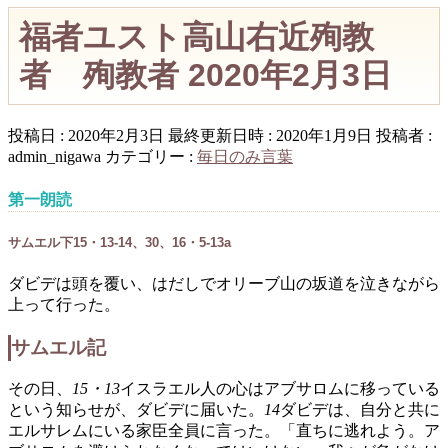
福者ユスト高山右近殉教
者 殉教者 2020年2月3日
投稿日 : 2020年2月3日
最終更新日時 : 2020年1月9日
投稿者 :
admin_nigawa
カテゴリー :
毎日のみ言葉
第一朗読
サムエル下15・13-14、30、16・5-13a
ダビデは頭を覆い、はだしでオリーブ山の坂道を泣きながら
上って行った。
サムエル記
その日、
15・13
イスラエル人の心はアブサロムに移っている
という知らせが、ダビデに届いた。
14
ダビデは、自分と共に
エルサレムにいる家臣全員に言った。「直ちに逃れよう。ア