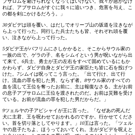
ブサロムを避けられなくなってはいけない。我々が急がなけ
れば、アブサロムがすぐに我々に追いつき、危害を与え、こ
の都を剣にかけるだろう。」
30
ダビデは頭を覆い、はだしでオリーブ山の坂道を泣きなが
ら上って行った。同行した兵士たちも皆、それぞれ頭を覆
い、泣きながら上って行った。
5
ダビデ王がバフリムにさしかかると、そこからサウル家の
一族の出で、ゲラの子、名をシムイという男が呪いながら出
て来て、
6
兵士、勇士が王の左右をすべて固めているにもか
かわらず、ダビデ自身とダビデ王の家臣たち皆に石を投げつ
けた。
7
シムイは呪ってこう言った。「出て行け、出て行
け。流血の罪を犯した男、ならず者。
8
サウル家のすべての
血を流して王位を奪ったお前に、主は報復なさる。主がお前
の息子アブサロムに王位を渡されたのだ。お前は災難を受け
ている。お前が流血の罪を犯した男だからだ。」
9
ツェルヤの子アビシャイが王に言った。「なぜあの死んだ
犬に主君、王を呪わせておかれるのですか。行かせてくださ
い。首を切り落としてやります。」
10
王は言った。「ツェル
ヤの息子たちよ、ほうっておいてくれ。主がダビデを呪えと