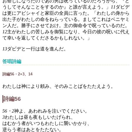
お命じになったのであの男は呪っているのだろうから、『ど
うしてそんなことをするのか』と誰が言えよう。」
11
ダビデ
は更にアビシャイと家臣の全員に言った。「わたしの身から
出た子がわたしの命をねらっている。ましてこれはベニヤミ
ン人だ。勝手にさせておけ。主の御命令で呪っているのだ。
12
主がわたしの苦しみを御覧になり、今日の彼の呪いに代え
て幸いを返してくださるかもしれない。」
13
ダビデと一行は道を進んだ。
答唱詩編
詩編56・2+3、14
わたしは神により頼み、そのみことばをたたえよう。
詩編56
56・2
神よ、あわれみを注いでください。
3
わたしは昼も夜もしいたげられ、
はむかう者がいつもわたしに襲いかかり、
逆らう者はあとをたたない。