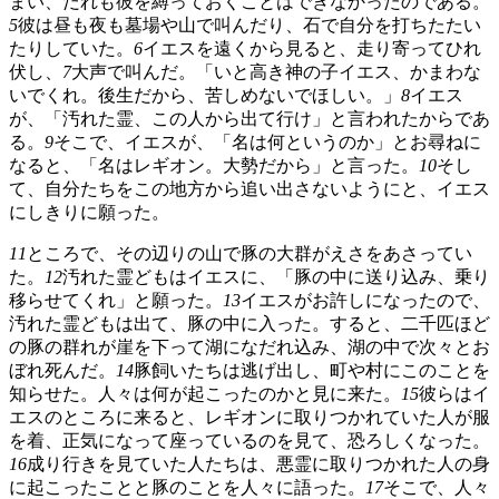
まい、だれも彼を縛っておくことはできなかったのである。
5
彼は昼も夜も墓場や山で叫んだり、石で自分を打ちたたい
たりしていた。
6
イエスを遠くから見ると、走り寄ってひれ
伏し、
7
大声で叫んだ。「いと高き神の子イエス、かまわな
いでくれ。後生だから、苦しめないでほしい。」
8
イエス
が、「汚れた霊、この人から出て行け」と言われたからであ
る。
9
そこで、イエスが、「名は何というのか」とお尋ねに
なると、「名はレギオン。大勢だから」と言った。
10
そし
て、自分たちをこの地方から追い出さないようにと、イエス
にしきりに願った。
11
ところで、その辺りの山で豚の大群がえさをあさってい
た。
12
汚れた霊どもはイエスに、「豚の中に送り込み、乗り
移らせてくれ」と願った。
13
イエスがお許しになったので、
汚れた霊どもは出て、豚の中に入った。すると、二千匹ほど
の豚の群れが崖を下って湖になだれ込み、湖の中で次々とお
ぼれ死んだ。
14
豚飼いたちは逃げ出し、町や村にこのことを
知らせた。人々は何が起こったのかと見に来た。
15
彼らはイ
エスのところに来ると、レギオンに取りつかれていた人が服
を着、正気になって座っているのを見て、恐ろしくなった。
16
成り行きを見ていた人たちは、悪霊に取りつかれた人の身
に起こったことと豚のことを人々に語った。
17
そこで、人々