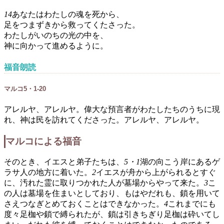
14
あなたはわたしの魂を死から、
足をつまずきから救ってくたさった。
わたしがいのちの光の中を、
神に向かって進めるように。
福音朗読
マルコ5・1-20
アレルヤ、アレルヤ。偉大な預言者がわたしたちのうちに現
れ、神は民を訪れてくださった。アレルヤ、アレルヤ。
マルコによる福音
そのとき、イエスと弟子たちは、
5・1
湖の向こう岸にあるゲ
ラサ人の地方に着いた。
2
イエスが舟から上がられるとすぐ
に、汚れた霊に取りつかれた人が墓場からやって来た。
3
こ
の人は墓場を住まいとしており、もはやだれも、鎖を用いて
さえつなぎとめておくことはできなかった。
4
これまでにも
度々足枷や鎖で縛られたが、鎖は引きちぎり足枷は砕いてし