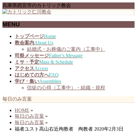
兵庫県西宮市のカトリック教会
MENU
メ
トップページ
Home
ニ
教会案内
About Us
ュ
結婚式・お葬儀のご案内（工事中）
ー
司祭メッセージ
Father’s Message
を
ミサ・予定
Mass & Schedule
飛
アクセス
Access
ば
はじめての方へ
FAQ
す
学び・集い
Assemblies
信徒の心得（工事中）・組織・規程
毎日のみ言葉
HOME
»
毎日のみ言葉
»
毎日のみ言葉
»
福者ユスト高山右近殉教者 殉教者 2020年2月3日