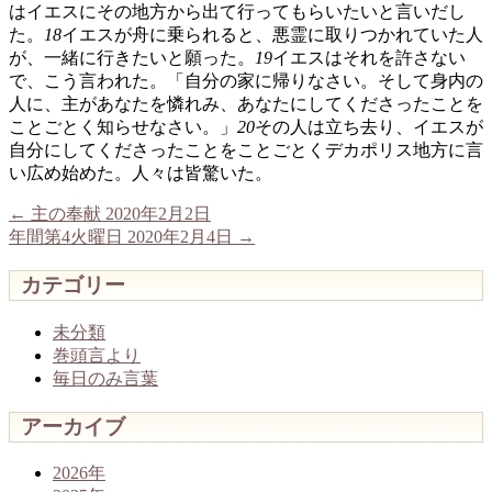
はイエスにその地方から出て行ってもらいたいと言いだし
た。
18
イエスが舟に乗られると、悪霊に取りつかれていた人
が、一緒に行きたいと願った。
19
イエスはそれを許さない
で、こう言われた。「自分の家に帰りなさい。そして身内の
人に、主があなたを憐れみ、あなたにしてくださったことを
ことごとく知らせなさい。」
20
その人は立ち去り、イエスが
自分にしてくださったことをことごとくデカポリス地方に言
い広め始めた。人々は皆驚いた。
←
主の奉献 2020年2月2日
年間第4火曜日 2020年2月4日
→
カテゴリー
未分類
巻頭言より
毎日のみ言葉
アーカイブ
2026年