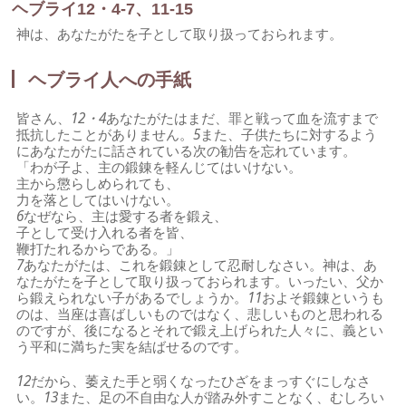
ヘブライ12・4-7、11-15
神は、あなたがたを子として取り扱っておられます。
ヘブライ人への手紙
皆さん、
12・4
あなたがたはまだ、罪と戦って血を流すまで
抵抗したことがありません。
5
また、子供たちに対するよう
にあなたがたに話されている次の勧告を忘れています。
「わが子よ、主の鍛錬を軽んじてはいけない。
主から懲らしめられても、
力を落としてはいけない。
6
なぜなら、主は愛する者を鍛え、
子として受け入れる者を皆、
鞭打たれるからである。」
7
あなたがたは、これを鍛錬として忍耐しなさい。神は、あ
なたがたを子として取り扱っておられます。いったい、父か
ら鍛えられない子があるでしょうか。
11
およそ鍛錬というも
のは、当座は喜ばしいものではなく、悲しいものと思われる
のですが、後になるとそれで鍛え上げられた人々に、義とい
う平和に満ちた実を結ばせるのです。
12
だから、萎えた手と弱くなったひざをまっすぐにしなさ
い。
13
また、足の不自由な人が踏み外すことなく、むしろい