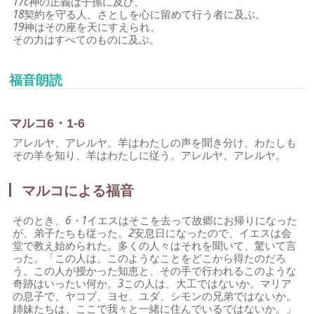
17c
神の正義は子孫に及び、
18
契約を守る人、さとしを心に留めて行う者に及ぶ。
19
神はその座を天にすえられ、
その力はすべてのものに及ぶ。
福音朗読
マルコ6・1-6
アレルヤ、アレルヤ。羊はわたしの声を聞き分け、わたしも
その羊を知り、羊はわたしに従う。アレルヤ、アレルヤ。
マルコによる福音
そのとき、
6・1
イエスはそこを去って故郷にお帰りになった
が、弟子たちも従った。
2
安息日になったので、イエスは会
堂で教え始められた。多くの人々はそれを聞いて、驚いて言
った。「この人は、このようなことをどこから得たのだろ
う。この人が授かった知恵と、その手で行われるこのような
奇跡はいったい何か。
3
この人は、大工ではないか。マリア
の息子で、ヤコブ、ヨセ、ユダ、シモンの兄弟ではないか。
姉妹たちは、ここで我々と一緒に住んでいるではないか。」