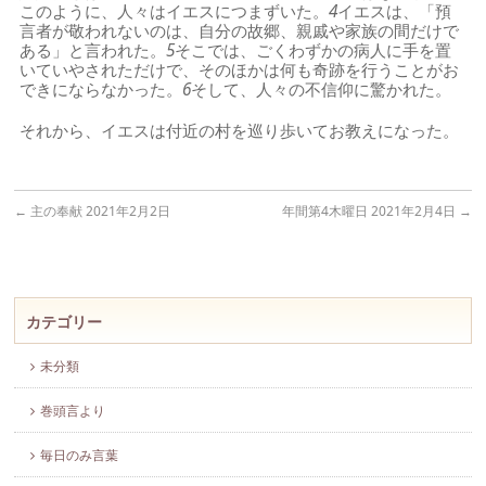
このように、人々はイエスにつまずいた。
4
イエスは、「預
言者が敬われないのは、自分の故郷、親戚や家族の間だけで
ある」と言われた。
5
そこでは、ごくわずかの病人に手を置
いていやされただけで、そのほかは何も奇跡を行うことがお
できにならなかった。
6
そして、人々の不信仰に驚かれた。
それから、イエスは付近の村を巡り歩いてお教えになった。
←
主の奉献 2021年2月2日
年間第4木曜日 2021年2月4日
→
カテゴリー
未分類
巻頭言より
毎日のみ言葉