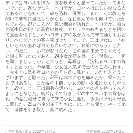
ディアはヨハネを恨み、彼を殺そうと思っていたが、できな
いでいた。
20
なぜなら、ヘロデが、ヨハネは正しい聖なる人
であることを知って、彼を恐れ、保護し、また、その教えを
聞いて非常に当惑しながらも、なお喜んで耳を傾けていたか
らである。
21
ところが、良い機会が訪れた。ヘロデが、自分
の誕生日の祝いに高官や将校、ガリラヤの有力者などを招い
て宴会を催すと、
22
ヘロディアの娘が入って来て踊りをおど
り、ヘロデとその客を喜ばせた。そこで、王は少女に、「欲
しいものがあれば何でも言いなさい。お前にやろう」と言
い、
23
更に、「お前が願うなら、この国の半分でもやろう」
と固く誓ったのである。
24
少女が座を外して、母親に、「何
を願いましょうか」と言うと、母親は、「洗礼者ヨハネの首
を」と言った。
25
早速、少女は大急ぎで王のところに行き、
「今すぐに洗礼者ヨハネの首を盆に載せて、いただきとうご
ざいます」と願った。
26
王は非常に心を痛めたが、誓ったこ
とではあるし、また客の手前、少女の願いを退けたくなかっ
た。
27
そこで、王は衛兵を遣わし、ヨハネの首を持って来る
ようにと命じた。衛兵は出て行き、牢の中でヨハネの首をは
ね、
28
盆に載せて持って来て少女に渡し、少女はそれを母親
に渡した。
29
ヨハネの弟子たちはこのことを聞き、やって来
て、遺体を引き取り、墓に納めた。
←
年間第4水曜日 2023年2月1日
主の奉献 2023年2月2日
→