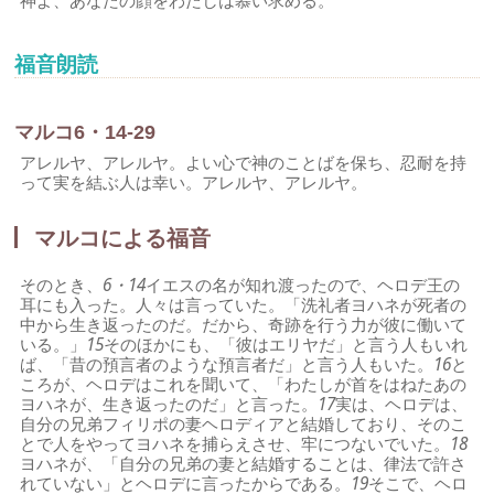
神よ、あなたの顔をわたしは慕い求める。
福音朗読
マルコ6・14-29
アレルヤ、アレルヤ。よい心で神のことばを保ち、忍耐を持
って実を結ぶ人は幸い。アレルヤ、アレルヤ。
マルコによる福音
そのとき、
6・14
イエスの名が知れ渡ったので、ヘロデ王の
耳にも入った。人々は言っていた。「洗礼者ヨハネが死者の
中から生き返ったのだ。だから、奇跡を行う力が彼に働いて
いる。」
15
そのほかにも、「彼はエリヤだ」と言う人もいれ
ば、「昔の預言者のような預言者だ」と言う人もいた。
16
と
ころが、ヘロデはこれを聞いて、「わたしが首をはねたあの
ヨハネが、生き返ったのだ」と言った。
17
実は、ヘロデは、
自分の兄弟フィリポの妻ヘロディアと結婚しており、そのこ
とで人をやってヨハネを捕らえさせ、牢につないでいた。
18
ヨハネが、「自分の兄弟の妻と結婚することは、律法で許さ
れていない」とヘロデに言ったからである。
19
そこで、ヘロ