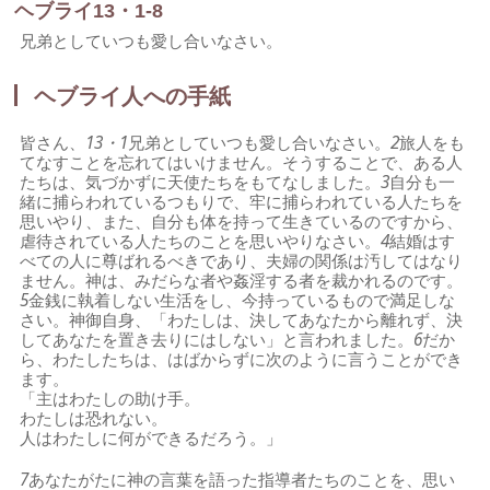
ヘブライ13・1-8
兄弟としていつも愛し合いなさい。
ヘブライ人への手紙
皆さん、
13・1
兄弟としていつも愛し合いなさい。
2
旅人をも
てなすことを忘れてはいけません。そうすることで、ある人
たちは、気づかずに天使たちをもてなしました。
3
自分も一
緒に捕らわれているつもりで、牢に捕らわれている人たちを
思いやり、また、自分も体を持って生きているのですから、
虐待されている人たちのことを思いやりなさい。
4
結婚はす
べての人に尊ばれるべきであり、夫婦の関係は汚してはなり
ません。神は、みだらな者や姦淫する者を裁かれるのです。
5
金銭に執着しない生活をし、今持っているもので満足しな
さい。神御自身、「わたしは、決してあなたから離れず、決
してあなたを置き去りにはしない」と言われました。
6
だか
ら、わたしたちは、はばからずに次のように言うことができ
ます。
「主はわたしの助け手。
わたしは恐れない。
人はわたしに何ができるだろう。」
7
あなたがたに神の言葉を語った指導者たちのことを、思い