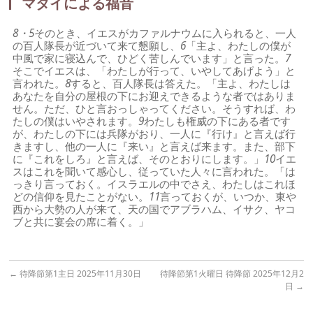
マタイによる福音
8・5
そのとき、イエスがカファルナウムに入られると、一人
の百人隊長が近づいて来て懇願し、
6
「主よ、わたしの僕が
中風で家に寝込んで、ひどく苦しんでいます」と言った。
7
そこでイエスは、「わたしが行って、いやしてあげよう」と
言われた。
8
すると、百人隊長は答えた。「主よ、わたしは
あなたを自分の屋根の下にお迎えできるような者ではありま
せん。ただ、ひと言おっしゃってください。そうすれば、わ
たしの僕はいやされます。
9
わたしも権威の下にある者です
が、わたしの下には兵隊がおり、一人に『行け』と言えば行
きますし、他の一人に『来い』と言えば来ます。また、部下
に『これをしろ』と言えば、そのとおりにします。」
10
イエ
スはこれを聞いて感心し、従っていた人々に言われた。「は
っきり言っておく。イスラエルの中でさえ、わたしはこれほ
どの信仰を見たことがない。
11
言っておくが、いつか、東や
西から大勢の人が来て、天の国でアブラハム、イサク、ヤコ
ブと共に宴会の席に着く。」
←
待降節第1主日 2025年11月30日
待降節第1火曜日 待降節 2025年12月2
日
→