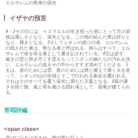
エルサレムの将来の栄光
イザヤの預言
4・2
その日には、イスラエルの生き残った者にとって主の若
枝は麗しさとなり、栄光となる。この地の結んだ実は誇りと
なり、輝きとなる。
3
そしてシオンの残りの者、エルサレム
の残された者は、聖なる者と呼ばれる。彼らはすべて、エル
サレムで命を得る者として書き記されている。
4
主は必ず、
裁きの霊と焼き尽くす霊をもってシオンの娘たちの汚れを洗
い、エルサレムの血をその中からすすぎ清めてくださる。
5
主は、昼のためには雲、夜のためには煙と燃えて輝く火を造
って、シオンの山の全域とそこで行われる集会を覆われる。
それはそのすべてを覆う栄光に満ちた天蓋となる。
6
昼の暑
さを防ぐ陰、嵐と雨を避ける隠れ場として、仮庵が建てられ
る。
答唱詩編
<span class=
喜びに心をはずませ、神の家に行こう。