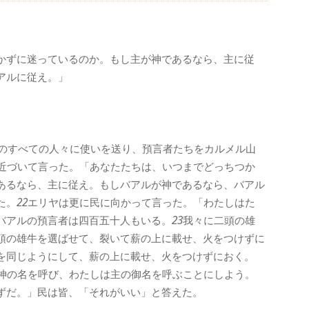
かずに迷っているのか。もし主が神であるなら、主に従
アルに従え。」
のすべての人々に使いを送り、預言者たちをカルメル山
近づいて言った。「あなたたちは、いつまでどっちつか
あるなら、主に従え。もしバアルが神であるなら、バアル
た。
22
エリヤは更に民に向かって言った。「わたしはた
バアルの預言者は四百五十人もいる。
23
我々に二頭の雄
頭の雄牛を選ばせて、裂いて薪の上に載せ、火をつけずに
を同じようにして、薪の上に載せ、火をつけずにおく。
神の名を呼び、わたしは主の御名を呼ぶことにしよう。
ずだ。」民は皆、「それがいい」と答えた。