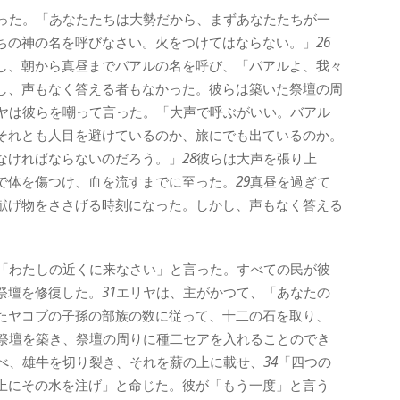
った。「あなたたちは大勢だから、まずあなたたちが一
ちの神の名を呼びなさい。火をつけてはならない。」
26
し、朝から真昼までバアルの名を呼び、「バアルよ、我々
し、声もなく答える者もなかった。彼らは築いた祭壇の周
ヤは彼らを嘲って言った。「大声で呼ぶがいい。バアル
それとも人目を避けているのか、旅にでも出ているのか。
なければならないのだろう。」
28
彼らは大声を張り上
で体を傷つけ、血を流すまでに至った。
29
真昼を過ぎて
献げ物をささげる時刻になった。しかし、声もなく答える
「わたしの近くに来なさい」と言った。すべての民が彼
祭壇を修復した。
31
エリヤは、主がかつて、「あなたの
たヤコブの子孫の部族の数に従って、十二の石を取り、
祭壇を築き、祭壇の周りに種二セアを入れることのでき
べ、雄牛を切り裂き、それを薪の上に載せ、
34
「四つの
上にその水を注げ」と命じた。彼が「もう一度」と言う