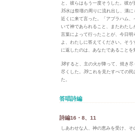
と、彼らはもう一度そうした。彼が
35
水は祭壇の周りに流れ出し、溝に
近くに来て言った。「アブラハム、
いて神であられること、またわたし
言葉によって行ったことが、今日明
よ、わたしに答えてください。そう
に返したのは、あなたであることを
38
すると、主の火が降って、焼き尽
尽くした。
39
これを見たすべての民
た。
答唱詩編
詩編16・8、11
しあわせな人、神の恵みを受け、そ