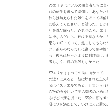
25
エリヤはバアルの預言者たちに言
頭の雄牛を選んで準備し、あなたた
彼らは与えられた雄牛を取って準備
に答えてください」と祈った。しか
りを跳び回った。
27
真昼ごろ、エリ
は神なのだから。神は不満なのか、
恐らく眠っていて、起こしてもらわ
げ、彼らのならわしに従って剣や槍
も、彼らは狂ったように叫び続け、
者もなく、何の兆候もなかった。
30
エリヤはすべての民に向かって、
の近くに来ると、彼は壊された主の
名はイスラエルである」と告げられ
32
その石を用いて主の御名のために
るほどの溝を掘った。
33
次に薪を並
瓶に水を満たして、いけにえと薪の