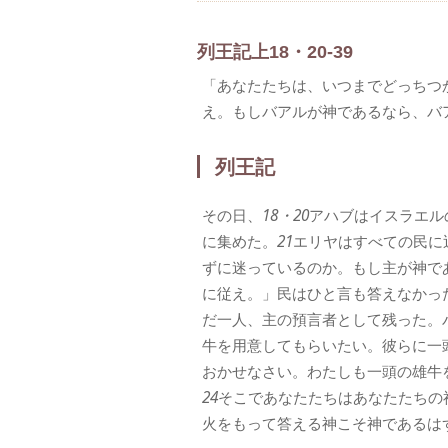
列王記上18・20-39
「あなたたちは、いつまでどっちつ
え。もしバアルが神であるなら、バ
列王記
その日、
18・20
アハブはイスラエル
に集めた。
21
エリヤはすべての民に
ずに迷っているのか。もし主が神で
に従え。」民はひと言も答えなかっ
だ一人、主の預言者として残った。
牛を用意してもらいたい。彼らに一
おかせなさい。わたしも一頭の雄牛
24
そこであなたたちはあなたたちの
火をもって答える神こそ神であるは