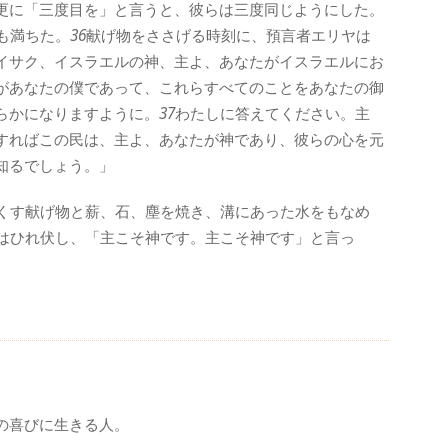
更に「三度目を」と言うと、彼らは三度同じようにした。
も満ちた。
36
献げ物をささげる時刻に、預言者エリヤは
イサク、イスラエルの神、主よ、あなたがイスラエルにお
があなたの僕であって、これらすべてのことをあなたの御
らかになりますように。
37
わたしに答えてください。主
すればこの民は、主よ、あなたが神であり、彼らの心を元
知るでしょう。」
くす献げ物と薪、石、塵を焼き、溝にあった水をもなめ
はひれ伏し、「主こそ神です。主こそ神です」と言っ
の喜びに生きる人。