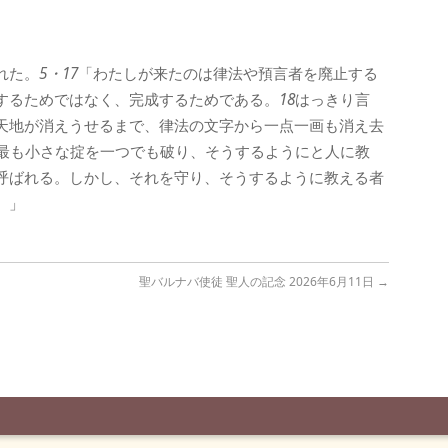
れた。
5・17
「わたしが来たのは律法や預言者を廃止する
するためではなく、完成するためである。
18
はっきり言
天地が消えうせるまで、律法の文字から一点一画も消え去
最も小さな掟を一つでも破り、そうするようにと人に教
呼ばれる。しかし、それを守り、そうするように教える者
。」
聖バルナバ使徒 聖人の記念 2026年6月11日
→