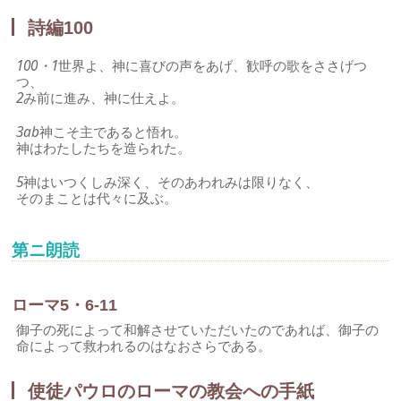
詩編100
100・1
世界よ、神に喜びの声をあげ、歓呼の歌をささげつ
つ、
2
み前に進み、神に仕えよ。
3ab
神こそ主であると悟れ。
神はわたしたちを造られた。
5
神はいつくしみ深く、そのあわれみは限りなく、
そのまことは代々に及ぶ。
第ニ朗読
ローマ5・6-11
御子の死によって和解させていただいたのであれば、御子の
命によって救われるのはなおさらである。
使徒パウロのローマの教会への手紙