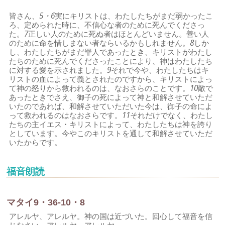
皆さん、
5・6
実にキリストは、わたしたちがまだ弱かったこ
ろ、定められた時に、不信心な者のために死んでくださっ
た。
7
正しい人のために死ぬ者はほとんどいません。善い人
のために命を惜しまない者ならいるかもしれません。
8
しか
し、わたしたちがまだ罪人であったとき、キリストがわたし
たちのために死んでくださったことにより、神はわたしたち
に対する愛を示されました。
9
それで今や、わたしたちはキ
リストの血によって義とされたのですから、キリストによっ
て神の怒りから救われるのは、なおさらのことです。
10
敵で
あったときでさえ、御子の死によって神と和解させていただ
いたのであれば、和解させていただいた今は、御子の命によ
って救われるのはなおさらです。
11
それだけでなく、わたし
たちの主イエス・キリストによって、わたしたちは神を誇り
としています。今やこのキリストを通して和解させていただ
いたからです。
福音朗読
マタイ9・36-10・8
アレルヤ、アレルヤ。神の国は近づいた。回心して福音を信