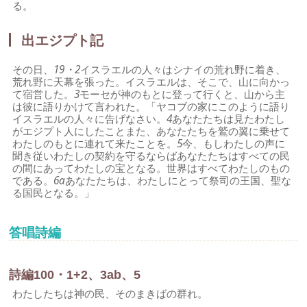
る。
出エジプト記
その日、
19・2
イスラエルの人々はシナイの荒れ野に着き、
荒れ野に天幕を張った。イスラエルは、そこで、山に向かっ
て宿営した。
3
モーセが神のもとに登って行くと、山から主
は彼に語りかけて言われた。「ヤコブの家にこのように語り
イスラエルの人々に告げなさい。
4
あなたたちは見たわたし
がエジプト人にしたことまた、あなたたちを鷲の翼に乗せて
わたしのもとに連れて来たことを。
5
今、もしわたしの声に
聞き従いわたしの契約を守るならばあなたたちはすべての民
の間にあってわたしの宝となる。世界はすべてわたしのもの
である。
6a
あなたたちは、わたしにとって祭司の王国、聖な
る国民となる。」
答唱詩編
詩編100・1+2、3ab、5
わたしたちは神の民、そのまきばの群れ。