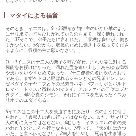
じなさい。アレルヤ、アレルヤ。
マタイによる福音
そのとき、イエスは、
9・36
群衆が飼い主のいない羊のよう
に弱り果て、打ちひしがれているのを見て、深く憐れまれ
た。
37
そこで、弟子たちに言われた。「収穫は多いが、働き
手が少ない。
38
だから、収穫のために働き手を送ってくださ
るように、収穫の主に願いなさい。」
10・1
イエスは十二人の弟子を呼び寄せ、汚れた霊に対する
権能をお授けになった。汚れた霊を追い出し、あらゆる病気
や患いをいやすためであった。
2
十二使徒の名は次のとおり
である。まずペトロと呼ばれるシモンとその兄弟アンデレ、
ゼベダイの子ヤコブとその兄弟ヨハネ、
3
フィリポとバルト
ロマイ、トマスと徴税人のマタイ、アルファイの子ヤコブと
タダイ、
4
熱心党のシモン、それにイエスを裏切ったイスカ
リオテのユダである。
5
イエスはこの十二人を派遣するにあたり、次のように命じ
られた。「異邦人の道に行ってはならない。また、サマリア
人の町に入ってはならない。
6
むしろ、イスラエルの家の失
われた羊のところへ行きなさい。
7
行って、『天の国は近づ
いた』と宣べ伝えなさい。
8
病人をいやし、死者を生き返ら