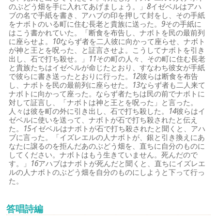
のぶどう畑を手に入れてあげましょう。」
8
イゼベルはアハ
ブの名で手紙を書き、アハブの印を押して封をし、その手紙
をナボトのいる町に住む長老と貴族に送った。
9
その手紙に
はこう書かれていた。「断食を布告し、ナボトを民の最前列
に座らせよ。
10
ならず者を二人彼に向かって座らせ、ナボト
が神と王とを呪った、と証言させよ。こうしてナボトを引き
出し、石で打ち殺せ。」
11
その町の人々、その町に住む長老
と貴族たちはイゼベルが命じたとおり、すなわち彼女が手紙
で彼らに書き送ったとおりに行った。
12
彼らは断食を布告
し、ナボトを民の最前列に座らせた。
13
ならず者も二人来て
ナボトに向かって座った。ならず者たちは民の前でナボトに
対して証言し、「ナボトは神と王とを呪った」と言った。
人々は彼を町の外に引き出し、石で打ち殺した。
14
彼らはイ
ゼベルに使いを送って、ナボトが石で打ち殺されたと伝え
た。
15
イゼベルはナボトが石で打ち殺されたと聞くと、アハ
ブに言った。「イズレエルの人ナボトが、銀と引き換えにあ
なたに譲るのを拒んだあのぶどう畑を、直ちに自分のものに
してください。ナボトはもう生きていません。死んだので
す。」
16
アハブはナボトが死んだと聞くと、直ちにイズレエ
ルの人ナボトのぶどう畑を自分のものにしようと下って行っ
た。
答唱詩編