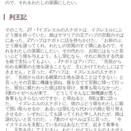
ので、それをわたしの菜園にしたい。
列王記
そのころ、
21・1
イズレエルの人ナボトは、イズレエルにぶ
どう畑を持っていた。畑はサマリアの王アハブの宮殿のそば
にあった。
2
アハブはナボトに話を持ちかけた。「お前のぶ
どう畑を譲ってくれ。わたしの宮殿のすぐ隣にあるので、そ
れをわたしの菜園にしたい。その代わり、お前にはもっと良
いぶどう畑を与えよう。もし望むなら、それに相当する代金
を銀で支払ってもよい。」
3
ナボトはアハブに、「先祖から
伝わる嗣業の土地を譲ることなど、主にかけてわたしにはで
きません」と言った。
4
アハブは、イズレエルの人ナボト
が、「先祖から伝わる嗣業の土地を譲ることはできない」と
言ったその言葉に機嫌を損ね、腹を立てて宮殿に帰って行っ
た。寝台に横たわった彼は顔を背け、食事も取らなかった。
5
妻のイゼベルが来て、「どうしてそんなに御機嫌が悪く、
食事もなさらないのですか」と尋ねると、
6
彼は妻に語っ
た。「イズレエルの人ナボトに、彼のぶどう畑をわたしに銀
で買い取らせるか、あるいは望むなら代わりの畑と取り替え
させるか、いずれにしても譲ってくれと申し入れたが、畑は
譲れないと言うのだ。」
7
妻のイゼベルは王に言った。「今
イスラエルを支配しているのはあなたです。起きて食事を
し、元気を出してください。わたしがイズレエルの人ナボト