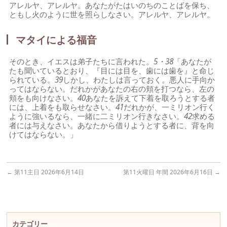
アレルヤ、アレルヤ。あなたがたはいのちのことばを保ち、
ともし火のように世を照らしなさい。アレルヤ、アレルヤ。
マタイによる福音
そのとき、イエスは弟子たちに言われた。
5・38
「あなたが
たも聞いているとおり、『目には目を、歯には歯を』と命じ
られている。
39
しかし、わたしは言っておく。悪人に手向か
ってはならない。だれかがあなたの右の頬を打つなら、左の
頬をも向けなさい。
40
あなたを訴えて下着を取ろうとする者
には、上着をも取らせなさい。
41
だれかが、一ミリオン行く
ように強いるなら、一緒に二ミリオン行きなさい。
42
求める
者には与えなさい。あなたから借りようとする者に、背を向
けてはならない。」
←
第11主日 2026年6月14日
第11火曜日 年間 2026年6月16日
→
カテゴリー