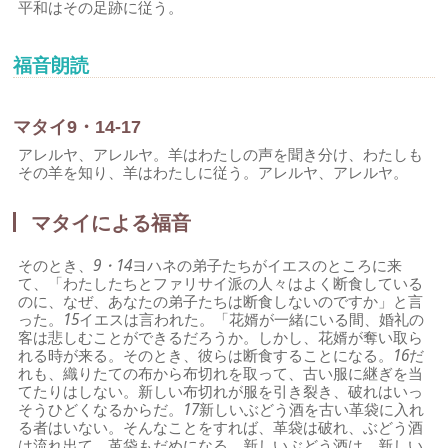
平和はその足跡に従う。
福音朗読
マタイ9・14-17
アレルヤ、アレルヤ。羊はわたしの声を聞き分け、わたしも
その羊を知り、羊はわたしに従う。アレルヤ、アレルヤ。
マタイによる福音
そのとき、
9・14
ヨハネの弟子たちがイエスのところに来
て、「わたしたちとファリサイ派の人々はよく断食している
のに、なぜ、あなたの弟子たちは断食しないのですか」と言
った。
15
イエスは言われた。「花婿が一緒にいる間、婚礼の
客は悲しむことができるだろうか。しかし、花婿が奪い取ら
れる時が来る。そのとき、彼らは断食することになる。
16
だ
れも、織りたての布から布切れを取って、古い服に継ぎを当
てたりはしない。新しい布切れが服を引き裂き、破れはいっ
そうひどくなるからだ。
17
新しいぶどう酒を古い革袋に入れ
る者はいない。そんなことをすれば、革袋は破れ、ぶどう酒
は流れ出て、革袋もだめになる。新しいぶどう酒は、新しい