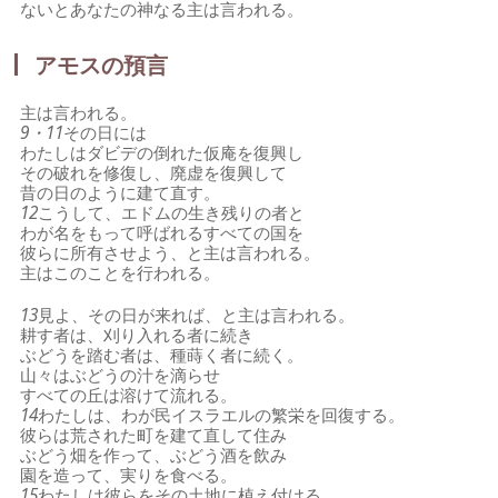
ないとあなたの神なる主は言われる。
アモスの預言
主は言われる。
9・11
その日には
わたしはダビデの倒れた仮庵を復興し
その破れを修復し、廃虚を復興して
昔の日のように建て直す。
12
こうして、エドムの生き残りの者と
わが名をもって呼ばれるすべての国を
彼らに所有させよう、と主は言われる。
主はこのことを行われる。
13
見よ、その日が来れば、と主は言われる。
耕す者は、刈り入れる者に続き
ぶどうを踏む者は、種蒔く者に続く。
山々はぶどうの汁を滴らせ
すべての丘は溶けて流れる。
14
わたしは、わが民イスラエルの繁栄を回復する。
彼らは荒された町を建て直して住み
ぶどう畑を作って、ぶどう酒を飲み
園を造って、実りを食べる。
15
わたしは彼らをその土地に植え付ける。