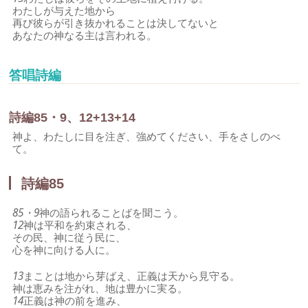
わたしが与えた地から
再び彼らが引き抜かれることは決してないと
あなたの神なる主は言われる。
答唱詩編
詩編85・9、12+13+14
神よ、わたしに目を注ぎ、強めてください、手をさしのべ
て。
詩編85
85・9
神の語られることばを聞こう。
12
神は平和を約束される、
その民、神に従う民に、
心を神に向ける人に。
13
まことは地から芽ばえ、正義は天から見守る。
神は恵みを注がれ、地は豊かに実る。
14
正義は神の前を進み、